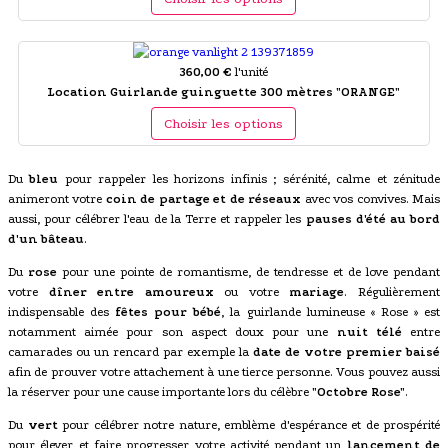
360,00 €
l'unité
Location Guirlande guinguette 300 mètres "ORANGE"
Choisir les options
Du
bleu
pour rappeler les horizons infinis ; sérénité, calme et zénitude
animeront votre
coin de partage et de réseaux
avec vos convives. Mais
aussi, pour célébrer l'eau de la Terre et rappeler les
pauses d'été au bord
d'un bâteau
.
Du
rose
pour une pointe de romantisme, de tendresse et de love pendant
votre
dîner entre amoureux
ou votre
mariage
. Régulièrement
indispensable des
fêtes pour bébé
, la guirlande lumineuse « Rose » est
notamment aimée pour son aspect doux pour une
nuit télé
entre
camarades ou un rencard par exemple la
date de votre premier baisé
afin de prouver votre attachement à une tierce personne. Vous pouvez aussi
la réserver pour une cause importante lors du célèbre
"Octobre Rose"
.
Du
vert
pour célébrer notre nature, emblème d'espérance et de prospérité
pour élever et faire progresser votre activité pendant un
lancement de