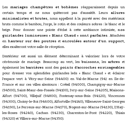
Les
mariages champêtres et bohèmes
réapparaissent depuis un
certain temps et ne nous quitteront pas d'aussitôt. Leurs
allures
minimalistes et brutes
, nous appellent à la pureté avec des matériaux
bruts comme le bambou, l'orge, le rotin et des couleurs sobres : le blanc et le
beige. Pour donner une pointe d'éclat à cette ambiance intimiste,
nos
guirlandes lumineuses « Blanc Chaud » sont parfaites
. Attachées
en
hauteur sur des poutres
et
enroulées autour d'un support
,
elles exalteront votre salle de réception.
L'extérieur est aussi un élément déterminant à valoriser lors de votre
cérémonie de mariage. Beaucoup au vert, les
buissons
, les
arbres
et
également les
barrières
sont des
points d'accroches envisageables
pour dresser vos splendides guirlandes leds « Blanc Chaud » et éclairer
l'espace vert à Vitry-sur-Seine (94400) en Val-de-Marne (94) en Ile-de-
France et sur ces villes alentours : Créteil (94000), Champigny-sur-Marne
(94500), Saint-Maur-des-Fossés (94100), Ivry-sur-Seine (94205), Maisons-
Alfort (94700), Villejuif (94800), Fontenay-sous-Bois (94120), Vincennes
(94300), Choisy-le-Roi (94600), Alfortville (94140), Villeneuve-Saint-Georges
(94190), Le Perreux-sur-Marne (94170), Nogent-sur-Marne (94130), L'Haÿ-
les-Roses (94240), Cachan (94230), Charenton-le-Pont (94220), Thiais
(94320) et Villiers-sur-Marne (94350).