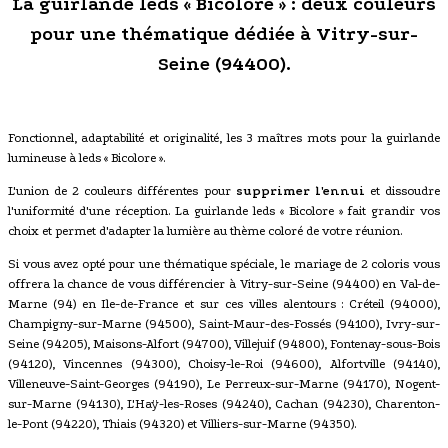
La guirlande leds « Bicolore » : deux couleurs
pour une thématique dédiée à Vitry-sur-
Seine (94400).
Fonctionnel, adaptabilité et originalité, les 3 maîtres mots pour la guirlande
lumineuse à leds « Bicolore ».
L'union de 2 couleurs différentes pour
supprimer l'ennui
et dissoudre
l'uniformité d'une réception. La guirlande leds « Bicolore » fait grandir vos
choix et permet d'adapter la lumière au thème coloré de votre réunion.
Si vous avez opté pour une thématique spéciale, le mariage de 2 coloris vous
offrera la chance de vous différencier à Vitry-sur-Seine (94400) en Val-de-
Marne (94) en Ile-de-France et sur ces villes alentours : Créteil (94000),
Champigny-sur-Marne (94500), Saint-Maur-des-Fossés (94100), Ivry-sur-
Seine (94205), Maisons-Alfort (94700), Villejuif (94800), Fontenay-sous-Bois
(94120), Vincennes (94300), Choisy-le-Roi (94600), Alfortville (94140),
Villeneuve-Saint-Georges (94190), Le Perreux-sur-Marne (94170), Nogent-
sur-Marne (94130), L'Haÿ-les-Roses (94240), Cachan (94230), Charenton-
le-Pont (94220), Thiais (94320) et Villiers-sur-Marne (94350).