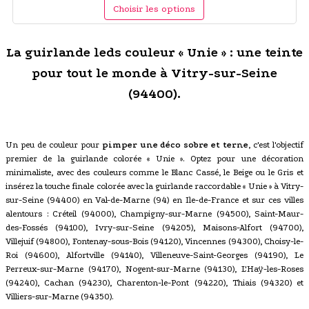
Choisir les options
La guirlande leds couleur « Unie » : une teinte
pour tout le monde à Vitry-sur-Seine
(94400).
Un peu de couleur pour
pimper une déco sobre et terne
, c'est l'objectif
premier de la guirlande colorée « Unie ». Optez pour une décoration
minimaliste, avec des couleurs comme le Blanc Cassé, le Beige ou le Gris et
insérez la touche finale colorée avec la guirlande raccordable « Unie » à Vitry-
sur-Seine (94400) en Val-de-Marne (94) en Ile-de-France et sur ces villes
alentours : Créteil (94000), Champigny-sur-Marne (94500), Saint-Maur-
des-Fossés (94100), Ivry-sur-Seine (94205), Maisons-Alfort (94700),
Villejuif (94800), Fontenay-sous-Bois (94120), Vincennes (94300), Choisy-le-
Roi (94600), Alfortville (94140), Villeneuve-Saint-Georges (94190), Le
Perreux-sur-Marne (94170), Nogent-sur-Marne (94130), L'Haÿ-les-Roses
(94240), Cachan (94230), Charenton-le-Pont (94220), Thiais (94320) et
Villiers-sur-Marne (94350).