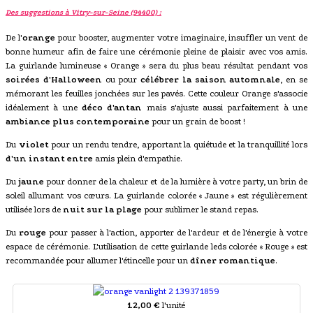
Des suggestions à Vitry-sur-Seine (94400) :
De l'
orange
pour booster, augmenter votre imaginaire, insuffler un vent de
bonne humeur afin de faire une cérémonie pleine de plaisir avec vos amis.
La guirlande lumineuse « Orange » sera du plus beau résultat pendant vos
soirées d'Halloween
ou pour
célébrer la saison automnale
, en se
mémorant les feuilles jonchées sur les pavés. Cette couleur Orange s'associe
idéalement à une
déco d'antan
mais s'ajuste aussi parfaitement à une
ambiance plus contemporaine
pour un grain de boost !
Du
violet
pour un rendu tendre, apportant la quiétude et la tranquillité lors
d'un instant entre
amis plein d'empathie.
Du
jaune
pour donner de la chaleur et de la lumière à votre party, un brin de
soleil allumant vos cœurs. La guirlande colorée « Jaune » est régulièrement
utilisée lors de
nuit sur la plage
pour sublimer le stand repas.
Du
rouge
pour passer à l'action, apporter de l'ardeur et de l'énergie à votre
espace de cérémonie. L'utilisation de cette guirlande leds colorée « Rouge » est
recommandée pour allumer l'étincelle pour un
dîner romantique
.
12,00 €
l'unité