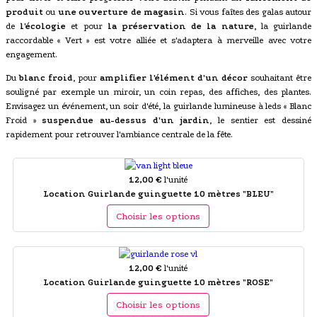
produit
ou
une ouverture de magasin
. Si vous faîtes des galas autour
de
l'écologie
et pour
la préservation de la nature
, la guirlande
raccordable « Vert » est votre alliée et s'adaptera à merveille avec votre
engagement.
Du
blanc froid
, pour
amplifier l'élément d'un décor
souhaitant être
souligné par exemple un miroir, un coin repas, des affiches, des plantes.
Envisagez un événement, un soir d'été, la guirlande lumineuse à leds « Blanc
Froid »
suspendue au-dessus d'un jardin
, le sentier est dessiné
rapidement pour retrouver l'ambiance centrale de la fête.
12,00 €
l'unité
Location Guirlande guinguette 10 mètres "BLEU"
Choisir les options
12,00 €
l'unité
Location Guirlande guinguette 10 mètres "ROSE"
Choisir les options