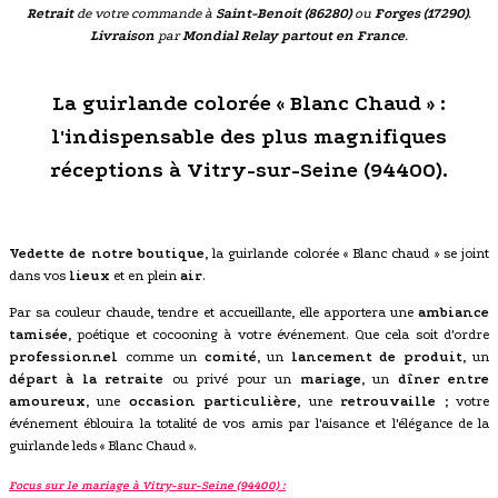
Retrait
de votre commande à
Saint-Benoit (86280)
ou
Forges (17290)
.
Livraison
par
Mondial Relay partout en France
.
La guirlande colorée « Blanc Chaud » :
l'indispensable des plus magnifiques
réceptions à Vitry-sur-Seine (94400).
Vedette de notre boutique
, la guirlande colorée « Blanc chaud » se joint
dans vos
lieux
et en plein
air
.
Par sa couleur chaude, tendre et accueillante, elle apportera une
ambiance
tamisée
, poétique et cocooning à votre événement. Que cela soit d'ordre
professionnel
comme un
comité
, un
lancement de produit
, un
départ à la retraite
ou privé pour un
mariage
, un
dîner entre
amoureux
, une
occasion particulière
, une
retrouvaille
; votre
événement éblouira la totalité de vos amis par l'aisance et l'élégance de la
guirlande leds « Blanc Chaud ».
Focus sur le mariage à Vitry-sur-Seine (94400) :