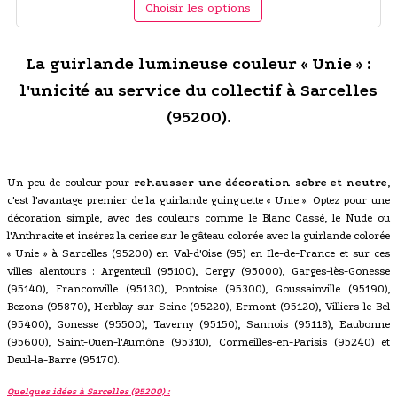
Choisir les options
La guirlande lumineuse couleur « Unie » :
l'unicité au service du collectif à Sarcelles
(95200).
Un peu de couleur pour
rehausser une décoration sobre et neutre
,
c'est l'avantage premier de la guirlande guinguette « Unie ». Optez pour une
décoration simple, avec des couleurs comme le Blanc Cassé, le Nude ou
l'Anthracite et insérez la cerise sur le gâteau colorée avec la guirlande colorée
« Unie » à Sarcelles (95200) en Val-d'Oise (95) en Ile-de-France et sur ces
villes alentours : Argenteuil (95100), Cergy (95000), Garges-lès-Gonesse
(95140), Franconville (95130), Pontoise (95300), Goussainville (95190),
Bezons (95870), Herblay-sur-Seine (95220), Ermont (95120), Villiers-le-Bel
(95400), Gonesse (95500), Taverny (95150), Sannois (95118), Eaubonne
(95600), Saint-Ouen-l'Aumône (95310), Cormeilles-en-Parisis (95240) et
Deuil-la-Barre (95170).
Quelques idées à Sarcelles (95200) :