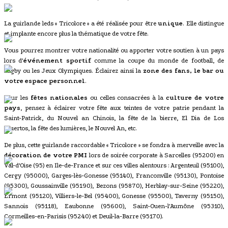
La guirlande leds « Tricolore » a été réalisée pour être
unique
. Elle distingue
et implante encore plus la thématique de votre fête.
Vous pourrez montrer votre nationalité ou apporter votre soutien à un pays
lors d'
événement sportif
comme la coupe du monde de football, de
rugby ou les Jeux Olympiques. Éclairez ainsi la
zone des fans, le bar ou
votre espace personnel
.
Pour les
fêtes nationales
ou celles consacrées à la
culture de votre
pays
, pensez à éclairer votre fête aux teintes de votre patrie pendant la
Saint-Patrick, du Nouvel an Chinois, la fête de la bierre, El Dia de Los
Muertos, la fête des lumières, le Nouvel An, etc.
De plus, cette guirlande raccordable « Tricolore » se fondra à merveille avec la
décoration de votre PMI
lors de soirée corporate à Sarcelles (95200) en
Val-d'Oise (95) en Ile-de-France et sur ces villes alentours : Argenteuil (95100),
Cergy (95000), Garges-lès-Gonesse (95140), Franconville (95130), Pontoise
(95300), Goussainville (95190), Bezons (95870), Herblay-sur-Seine (95220),
Ermont (95120), Villiers-le-Bel (95400), Gonesse (95500), Taverny (95150),
Sannois (95118), Eaubonne (95600), Saint-Ouen-l'Aumône (95310),
Cormeilles-en-Parisis (95240) et Deuil-la-Barre (95170).