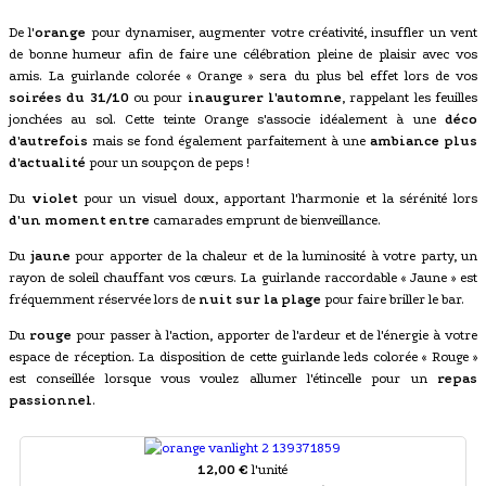
De l'
orange
pour dynamiser, augmenter votre créativité, insuffler un vent
de bonne humeur afin de faire une célébration pleine de plaisir avec vos
amis. La guirlande colorée « Orange » sera du plus bel effet lors de vos
soirées du 31/10
ou pour
inaugurer l'automne
, rappelant les feuilles
jonchées au sol. Cette teinte Orange s'associe idéalement à une
déco
d'autrefois
mais se fond également parfaitement à une
ambiance plus
d'actualité
pour un soupçon de peps !
Du
violet
pour un visuel doux, apportant l'harmonie et la sérénité lors
d'un moment entre
camarades emprunt de bienveillance.
Du
jaune
pour apporter de la chaleur et de la luminosité à votre party, un
rayon de soleil chauffant vos cœurs. La guirlande raccordable « Jaune » est
fréquemment réservée lors de
nuit sur la plage
pour faire briller le bar.
Du
rouge
pour passer à l'action, apporter de l'ardeur et de l'énergie à votre
espace de réception. La disposition de cette guirlande leds colorée « Rouge »
est conseillée lorsque vous voulez allumer l'étincelle pour un
repas
passionnel
.
12,00 €
l'unité