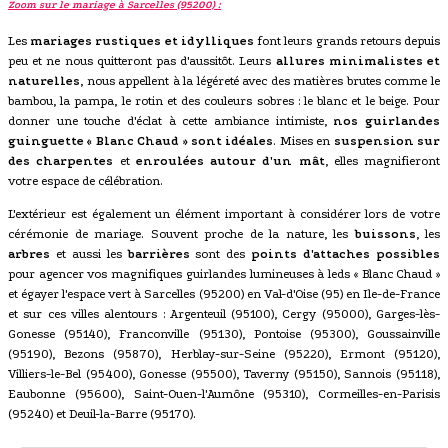
Zoom sur le mariage à Sarcelles (95200) :
Les
mariages rustiques et idylliques
font leurs grands retours depuis
peu et ne nous quitteront pas d'aussitôt. Leurs
allures minimalistes et
naturelles
, nous appellent à la légéreté avec des matières brutes comme le
bambou, la pampa, le rotin et des couleurs sobres : le blanc et le beige. Pour
donner une touche d'éclat à cette ambiance intimiste,
nos guirlandes
guinguette « Blanc Chaud » sont idéales
. Mises en
suspension sur
des charpentes
et
enroulées autour d'un mât
, elles magnifieront
votre espace de célébration.
L'extérieur est également un élément important à considérer lors de votre
cérémonie de mariage. Souvent proche de la nature, les
buissons
, les
arbres
et aussi les
barrières
sont des
points d'attaches possibles
pour agencer vos magnifiques guirlandes lumineuses à leds « Blanc Chaud »
et égayer l'espace vert à Sarcelles (95200) en Val-d'Oise (95) en Ile-de-France
et sur ces villes alentours : Argenteuil (95100), Cergy (95000), Garges-lès-
Gonesse (95140), Franconville (95130), Pontoise (95300), Goussainville
(95190), Bezons (95870), Herblay-sur-Seine (95220), Ermont (95120),
Villiers-le-Bel (95400), Gonesse (95500), Taverny (95150), Sannois (95118),
Eaubonne (95600), Saint-Ouen-l'Aumône (95310), Cormeilles-en-Parisis
(95240) et Deuil-la-Barre (95170).