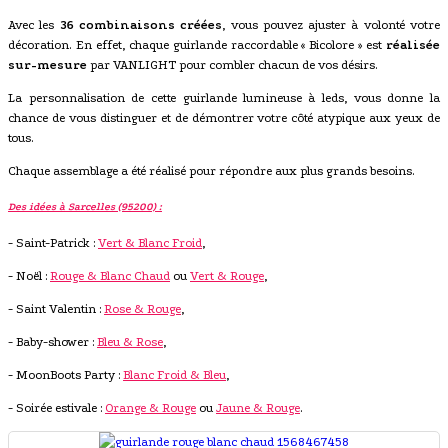
Avec les
36 combinaisons créées
, vous pouvez ajuster à volonté votre
décoration. En effet, chaque guirlande raccordable « Bicolore » est
réalisée
sur-mesure
par VANLIGHT pour combler chacun de vos désirs.
La personnalisation de cette guirlande lumineuse à leds, vous donne la
chance de vous distinguer et de démontrer votre côté atypique aux yeux de
tous.
Chaque assemblage a été réalisé pour répondre aux plus grands besoins.
Des idées à Sarcelles (95200) :
- Saint-Patrick :
Vert & Blanc Froid
,
- Noël :
Rouge & Blanc Chaud
ou
Vert & Rouge
,
- Saint Valentin :
Rose & Rouge
,
- Baby-shower :
Bleu & Rose
,
- MoonBoots Party :
Blanc Froid & Bleu
,
- Soirée estivale :
Orange & Rouge
ou
Jaune & Rouge
.