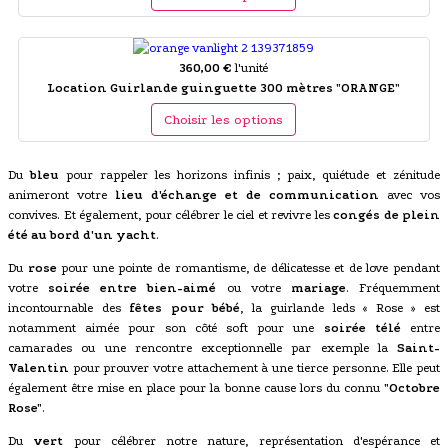
360,00 €
l'unité
Location Guirlande guinguette 300 mètres "ORANGE"
Choisir les options
Du
bleu
pour rappeler les horizons infinis ; paix, quiétude et zénitude
animeront votre
lieu d'échange et de communication
avec vos
convives. Et également, pour célébrer le ciel et revivre les
congés de plein
été au bord d'un yacht
.
Du
rose
pour une pointe de romantisme, de délicatesse et de love pendant
votre
soirée entre bien-aimé
ou votre
mariage
. Fréquemment
incontournable des
fêtes pour bébé
, la guirlande leds « Rose » est
notamment aimée pour son côté soft pour une
soirée télé
entre
camarades ou une rencontre exceptionnelle par exemple la
Saint-
Valentin
pour prouver votre attachement à une tierce personne. Elle peut
également être mise en place pour la bonne cause lors du connu
"Octobre
Rose"
.
Du
vert
pour célébrer notre nature, représentation d'espérance et