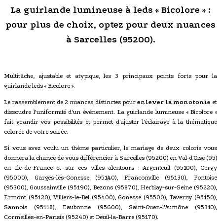
La guirlande lumineuse à leds « Bicolore » :
pour plus de choix, optez pour deux nuances
à Sarcelles (95200).
Multitâche, ajustable et atypique, les 3 principaux points forts pour la
guirlande leds « Bicolore ».
Le rassemblement de 2 nuances distinctes pour
enlever la monotonie
et
dissoudre l'uniformité d'un événement. La guirlande lumineuse « Bicolore »
fait grandir vos possibilités et permet d'ajuster l'éclairage à la thématique
colorée de votre soirée.
Si vous avez voulu un thème particulier, le mariage de deux coloris vous
donnera la chance de vous différencier à Sarcelles (95200) en Val-d'Oise (95)
en Ile-de-France et sur ces villes alentours : Argenteuil (95100), Cergy
(95000), Garges-lès-Gonesse (95140), Franconville (95130), Pontoise
(95300), Goussainville (95190), Bezons (95870), Herblay-sur-Seine (95220),
Ermont (95120), Villiers-le-Bel (95400), Gonesse (95500), Taverny (95150),
Sannois (95118), Eaubonne (95600), Saint-Ouen-l'Aumône (95310),
Cormeilles-en-Parisis (95240) et Deuil-la-Barre (95170).