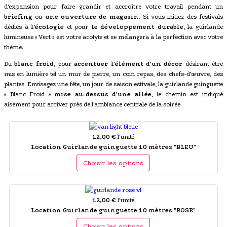
d'expansion pour faire grandir et accroître votre travail pendant un
briefing
ou
une ouverture de magasin
. Si vous initiez des festivals
dédiés à
l'écologie
et pour
le développement durable
, la guirlande
lumineuse « Vert » est votre acolyte et se mélangera à la perfection avec votre
thème.
Du
blanc froid
, pour
accentuer l'élément d'un décor
désirant être
mis en lumière tel un mur de pierre, un coin repas, des chefs-d'œuvre, des
plantes. Envisagez une fête, un jour de saison estivale, la guirlande guinguette
« Blanc Froid »
mise au-dessus d'une allée
, le chemin est indiqué
aisément pour arriver près de l'ambiance centrale de la soirée.
12,00 €
l'unité
Location Guirlande guinguette 10 mètres "BLEU"
Choisir les options
12,00 €
l'unité
Location Guirlande guinguette 10 mètres "ROSE"
Choisir les options