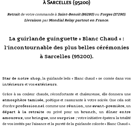
à Sarcelles (95200)
Retrait
de votre commande à
Saint-Benoit (86280)
ou
Forges (17290)
.
Livraison
par
Mondial Relay partout en France
.
La guirlande guinguette « Blanc Chaud » :
l'incontournable des plus belles cérémonies
à Sarcelles (95200).
Star de notre shop
, la guirlande leds « Blanc chaud » se convie dans vos
intérieurs
et vos
extérieurs
.
Grâce à sa couleur chaude, réconfortante et chaleureuse, elle donnera une
atmosphère tamisée
, poétique et rassurante à votre soirée. Que cela soit
d'ordre
professionnel
comme une
réunion
, une
avant-première
, un
départ à la retraite
ou privé pour un
brunch
, un
dîner entre
amoureux
, une
bringue
, une
surprise
; votre initiative épatera la totalité
de vos invités par l'aisance et la pureté de la guirlande colorée « Blanc Chaud ».