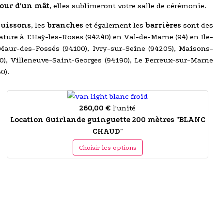
tour d'un mât
, elles sublimeront votre salle de cérémonie.
buissons
, les
branches
et également les
barrières
sont des
nature à L'Haÿ-les-Roses (94240) en Val-de-Marne (94) en Ile-
-Maur-des-Fossés (94100), Ivry-sur-Seine (94205), Maisons-
140), Villeneuve-Saint-Georges (94190), Le Perreux-sur-Marne
0).
260,00 €
l'unité
Location Guirlande guinguette 200 mètres "BLANC
CHAUD"
Choisir les options