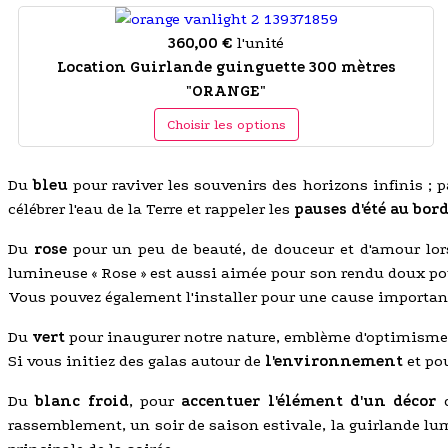
360,00 €
l'unité
Location Guirlande guinguette 300 mètres
"ORANGE"
Choisir les options
Du
bleu
pour raviver les souvenirs des horizons infinis ; 
célébrer l'eau de la Terre et rappeler les
pauses d'été au bor
Du
rose
pour un peu de beauté, de douceur et d'amour lor
lumineuse « Rose » est aussi aimée pour son rendu doux p
Vous pouvez également l'installer pour une cause importa
Du
vert
pour inaugurer notre nature, emblème d'optimisme e
Si vous initiez des galas autour de
l'environnement
et po
Du
blanc froid
, pour
accentuer l'élément d'un décor
d
rassemblement, un soir de saison estivale, la guirlande lum