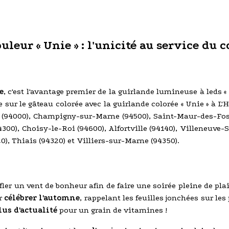
eur « Unie » : l'unicité au service du c
e
, c'est l'avantage premier de la guirlande lumineuse à leds 
e sur le gâteau colorée avec la guirlande colorée « Unie » à L
eil (94000), Champigny-sur-Marne (94500), Saint-Maur-des-Fos
4300), Choisy-le-Roi (94600), Alfortville (94140), Villeneuve-
), Thiais (94320) et Villiers-sur-Marne (94350).
ler un vent de bonheur afin de faire une soirée pleine de plai
r
célébrer l'automne
, rappelant les feuilles jonchées sur l
lus d'actualité
pour un grain de vitamines !