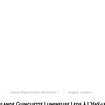
+
CARACTÉRISTIQUES PRODUITS +
ESPACE CLIENT +
rlande Guinguette Lumineuse Leds à L'Haÿ-l