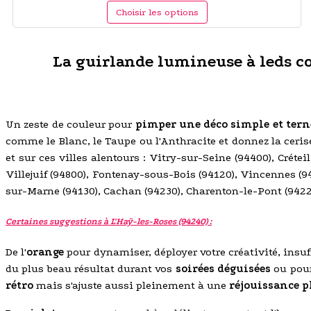
Choisir les options
La guirlande lumineuse à leds coul
Un zeste de couleur pour
pimper une déco simple et tern
comme le Blanc, le Taupe ou l'Anthracite et donnez la ceris
et sur ces villes alentours : Vitry-sur-Seine (94400), Crét
Villejuif (94800), Fontenay-sous-Bois (94120), Vincennes (9
sur-Marne (94130), Cachan (94230), Charenton-le-Pont (94220
Certaines suggestions à L'Haÿ-les-Roses (94240) :
De l'
orange
pour dynamiser, déployer votre créativité, insuff
du plus beau résultat durant vos
soirées déguisées
ou pou
rétro
mais s'ajuste aussi pleinement à une
réjouissance p