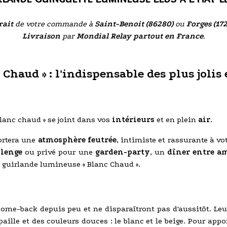
rait
de votre commande à
Saint-Benoit (86280)
ou
Forges (17
Livraison
par
Mondial Relay partout en France
.
Chaud » : l'indispensable des plus joli
Blanc chaud » se joint dans vos
intérieurs
et en plein
air
.
ortera une
atmosphère feutrée
, intimiste et rassurante à vo
llenge
ou privé pour une
garden-party
, un
dîner entre a
 la guirlande lumineuse « Blanc Chaud ».
come-back depuis peu et ne disparaîtront pas d'aussitôt. Le
aille et des couleurs douces : le blanc et le beige. Pour app