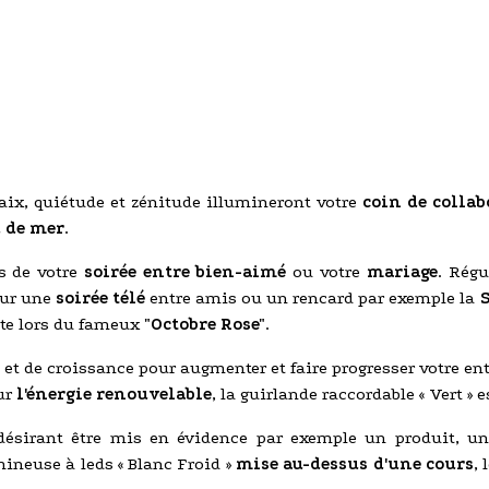
paix, quiétude et zénitude illumineront votre
coin de collab
d de mer
.
s de votre
soirée entre bien-aimé
ou votre
mariage
. Rég
our une
soirée télé
entre amis ou un rencard par exemple la
nte lors du fameux
"Octobre Rose"
.
t de croissance pour augmenter et faire progresser votre ent
ur
l'énergie renouvelable
, la guirlande raccordable « Vert » 
ésirant être mis en évidence par exemple un produit, un 
ineuse à leds « Blanc Froid »
mise au-dessus d'une cours
,