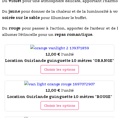
Du
violet
pour une atmosphère délicate, apportant l'harmo
Du
jaune
pour donner de la chaleur et de la luminosité à vot
soirée sur le sable
pour illuminer le buffet.
Du
rouge
pour passer à l'action, apporter de l'ardeur et de
allumer l'étincelle pour un
repas romantique
.
12,00 €
l'unité
Location Guirlande guinguette 10 mètres "ORANGE"
Choisir les options
12,00 €
l'unité
Location Guirlande guinguette 10 mètres "ROUGE"
Choisir les options