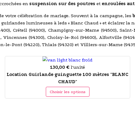
Accrochées en
suspension sur des poutres
et
enroulées au
de votre célébration de mariage. Souvent à la campagne, les
 guirlandes lumineuses à leds « Blanc Chaud » et éclairer la 
94400), Créteil (94000), Champigny-sur-Marne (94500), Saint
0), Vincennes (94300), Choisy-le-Roi (94600), Alfortville (94
n-le-Pont (94220), Thiais (94320) et Villiers-sur-Marne (9435
130,00 €
l'unité
Location Guirlande guinguette 100 mètres "BLANC
CHAUD"
Choisir les options