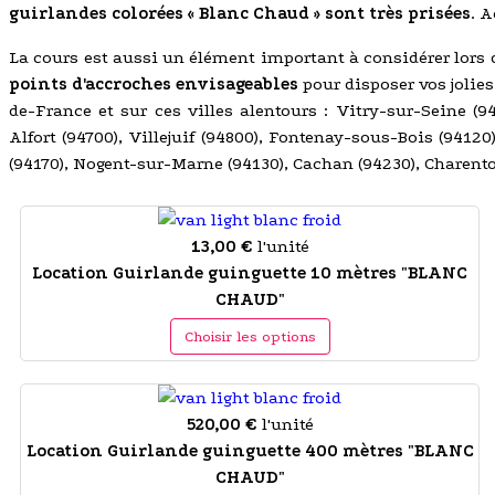
guirlandes colorées « Blanc Chaud » sont très prisées
. 
La cours est aussi un élément important à considérer lors 
points d'accroches envisageables
pour disposer vos jolies
de-France et sur ces villes alentours : Vitry-sur-Seine (
Alfort (94700), Villejuif (94800), Fontenay-sous-Bois (9412
(94170), Nogent-sur-Marne (94130), Cachan (94230), Charento
13,00 €
l'unité
Location Guirlande guinguette 10 mètres "BLANC
CHAUD"
Choisir les options
520,00 €
l'unité
Location Guirlande guinguette 400 mètres "BLANC
CHAUD"