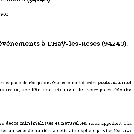
290)
.
s événements à L'Haÿ-les-Roses (94240).
tre espace de réception. Que cela soit d'ordre
professionnel
moureux
, une
fête
, une
retrouvaille
; votre projet éblouira
urs
décos minimalistes et naturelles
, nous appellent à la
orter un zeste de lumière à cette atmosphère privilégiée,
nos