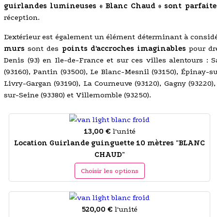
guirlandes lumineuses « Blanc Chaud » sont parfaite
réception.
L'extérieur est également un élément déterminant à considé
murs
sont des
points d'accroches imaginables
pour dre
Denis (93) en Ile-de-France et sur ces villes alentours : 
(93160), Pantin (93500), Le Blanc-Mesnil (93150), Épinay-s
Livry-Gargan (93190), La Courneuve (93120), Gagny (93220), 
sur-Seine (93380) et Villemomble (93250).
13,00 €
l'unité
Location Guirlande guinguette 10 mètres "BLANC
CHAUD"
Choisir les options
520,00 €
l'unité