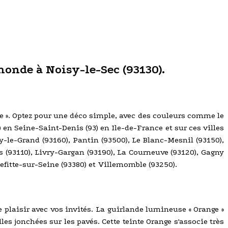
monde à Noisy-le-Sec (93130).
Unie ». Optez pour une déco simple, avec des couleurs comme le
0) en Seine-Saint-Denis (93) en Ile-de-France et sur ces villes
y-le-Grand (93160), Pantin (93500), Le Blanc-Mesnil (93150),
 (93110), Livry-Gargan (93190), La Courneuve (93120), Gagny
refitte-sur-Seine (93380) et Villemomble (93250).
 plaisir avec vos invités. La guirlande lumineuse « Orange »
les jonchées sur les pavés. Cette teinte Orange s'associe très