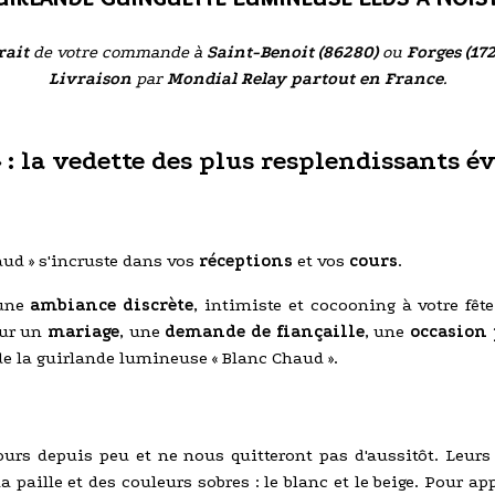
rait
de votre commande à
Saint-Benoit (86280)
ou
Forges (17
Livraison
par
Mondial Relay partout en France
.
 : la vedette des plus resplendissants 
aud » s'incruste dans vos
réceptions
et vos
cours
.
 une
ambiance discrète
, intimiste et cocooning à votre fêt
our un
mariage
, une
demande de fiançaille
, une
occasion 
de la guirlande lumineuse « Blanc Chaud ».
ours depuis peu et ne nous quitteront pas d'aussitôt. Leur
a paille et des couleurs sobres : le blanc et le beige. Pour a