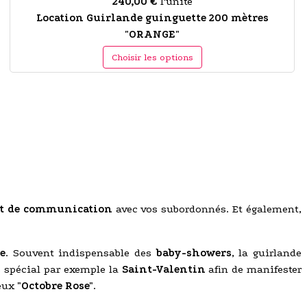
240,00 €
l'unité
Location Guirlande guinguette 200 mètres
"ORANGE"
Choisir les options
et de communication
avec vos subordonnés. Et également,
e
. Souvent indispensable des
baby-showers
, la guirlande
 spécial par exemple la
Saint-Valentin
afin de manifester
meux
"Octobre Rose"
.