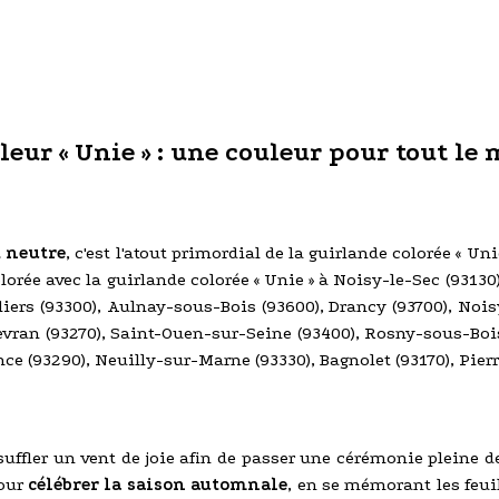
eur « Unie » : une couleur pour tout le 
t neutre
, c'est l'atout primordial de la guirlande colorée « 
colorée avec la guirlande colorée « Unie » à Noisy-le-Sec (9313
lliers (93300), Aulnay-sous-Bois (93600), Drancy (93700), Nois
Sevran (93270), Saint-Ouen-sur-Seine (93400), Rosny-sous-Bois
nce (93290), Neuilly-sur-Marne (93330), Bagnolet (93170), Pier
ffler un vent de joie afin de passer une cérémonie pleine de
our
célébrer la saison automnale
, en se mémorant les feuil