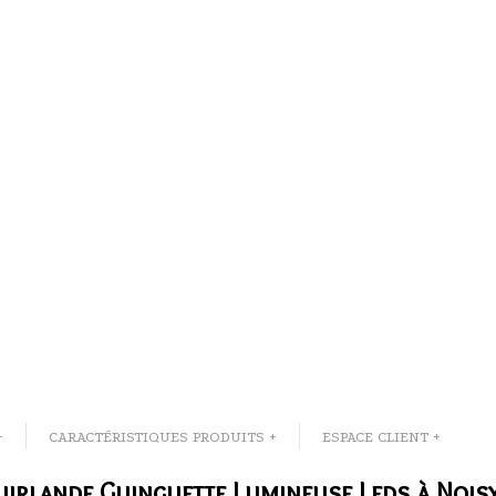
+
CARACTÉRISTIQUES PRODUITS +
ESPACE CLIENT +
uirlande Guinguette Lumineuse Leds à Noisy-