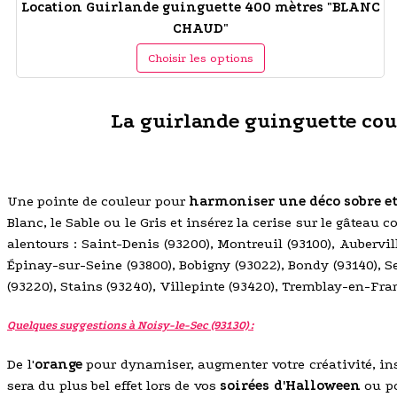
Location Guirlande guinguette 400 mètres "BLANC
CHAUD"
Choisir les options
La guirlande guinguette coul
Une pointe de couleur pour
harmoniser une déco sobre e
Blanc, le Sable ou le Gris et insérez la cerise sur le gâteau 
alentours : Saint-Denis (93200), Montreuil (93100), Aubervi
Épinay-sur-Seine (93800), Bobigny (93022), Bondy (93140), 
(93220), Stains (93240), Villepinte (93420), Tremblay-en-Fra
Quelques suggestions à Noisy-le-Sec (93130) :
De l'
orange
pour dynamiser, augmenter votre créativité, insu
sera du plus bel effet lors de vos
soirées d'Halloween
ou p