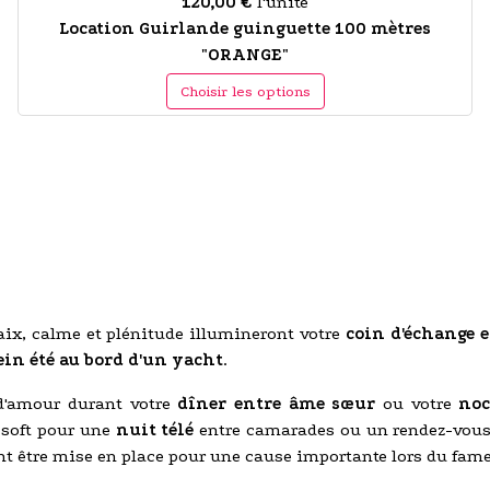
120,00 €
l'unité
Location Guirlande guinguette 100 mètres
"ORANGE"
Choisir les options
paix, calme et plénitude illumineront votre
coin d'échange 
ein été au bord d'un yacht
.
d'amour durant votre
dîner entre âme sœur
ou votre
noc
 soft pour une
nuit télé
entre camarades ou un rendez-vous
ent être mise en place pour une cause importante lors du fa