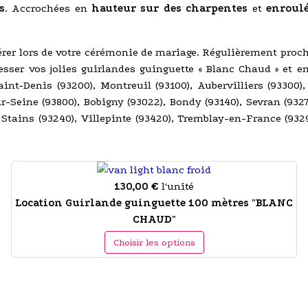
s
. Accrochées en
hauteur sur des charpentes
et
enroulé
rer lors de votre cérémonie de mariage. Régulièrement proch
sser vos jolies guirlandes guinguette « Blanc Chaud » et em
Saint-Denis (93200), Montreuil (93100), Aubervilliers (93300
ur-Seine (93800), Bobigny (93022), Bondy (93140), Sevran (932
Stains (93240), Villepinte (93420), Tremblay-en-France (93290
130,00 €
l'unité
Location Guirlande guinguette 100 mètres "BLANC
CHAUD"
Choisir les options