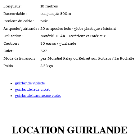
Longueur :
10 mètres
Raccordable :
oui, jusqu'à 800m
Couleur du câble :
noir
Ampoule/guirlande :
20 ampoules leds - globe plastique résistant
Utilisation :
Matériel IP 44 - Extérieur et Intérieur
Caution :
80 euros / guirlande
Culot :
E27
Mode de livraison :
par Mondial Relay ou Retrait sur Poitiers / La Rochelle
Poids :
2.5 kgs
guirlande violette
guirlande leds violet
guirlande lumineuse violet
LOCATION GUIRLANDE