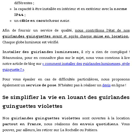
différentes
;
la capacité à être installée en intérieur et en extérieur avec la
norme
IP44
;
un
câble en caoutchouc noir
.
Afin de fournir un service de qualité,
nous
contrôlons l’état de nos
guirlandes guinguettes
avant et après chaque
mise en location
.
Chaque globe lumineux est vérifié.
Installer des
guirlandes lumineuses
, il n’y a rien de compliqué !
Néanmoins, pour en connaître plus sur le sujet, nous vous convions à lire
notre article de blog sur
« comment installer des guirlandes lumineuses, style
guinguette ? »
.
Pour vous épauler en cas de difficultés particulières, nous proposons
également un
service de pose
. N’hésitez pas à réaliser un
devis
en ligne !
Se simplifier la vie en louant des guirlandes
guinguettes violettes
Nos
guirlandes guinguettes violettes
sont ouvertes à la location
partout en France
, nous réalisons des
envois quotidiens
. Vous
pouvez, par ailleurs, les retirer sur La Rochelle ou Poitiers.