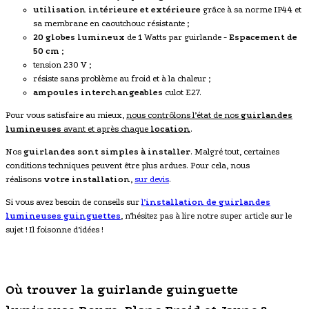
utilisation intérieure et extérieure
grâce à sa norme IP44 et
sa membrane en caoutchouc résistante ;
20 globes lumineux
de 1 Watts par guirlande -
Espacement de
50 cm
;
tension 230 V ;
résiste sans problème au froid et à la chaleur ;
ampoules interchangeables
culot E27.
Pour vous satisfaire au mieux,
nous contrôlons l’état de nos
guirlandes
lumineuses
avant et après chaque
location
.
Nos
guirlandes sont simples à installer
. Malgré tout, certaines
conditions techniques peuvent être plus ardues. Pour cela, nous
réalisons
votre installation
,
sur devis
.
Si vous avez besoin de conseils sur
l’
installation de
guirlandes
lumineuses guinguettes
, n’hésitez pas à lire notre super article sur le
sujet ! Il foisonne d’idées !
Où trouver la guirlande guinguette