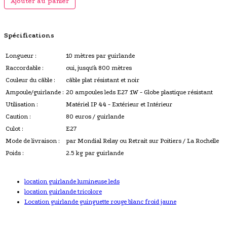
Ajouter au panier
Spécifications
Longueur :
10 mètres par guirlande
Raccordable :
oui, jusqu'à 800 mètres
Couleur du câble :
câble plat résistant et noir
Ampoule/guirlande :
20 ampoules leds E27 1W - Globe plastique résistant
Utilisation :
Matériel IP 44 - Extérieur et Intérieur
Caution :
80 euros / guirlande
Culot :
E27
Mode de livraison :
par Mondial Relay ou Retrait sur Poitiers / La Rochelle
Poids :
2.5 kg par guirlande
location guirlande lumineuse leds
location guirlande tricolore
Location guirlande guinguette rouge blanc froid jaune