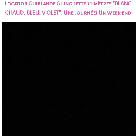
Location Guirlande Guinguette 10 mètres "BLANC
CHAUD, BLEU, VIOLET"
: Une journée/ Un week-end