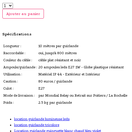
Ajouter au panier
Spécifications
Longueur :
10 mètres par guirlande
Raccordable :
oui, jusqu'à 800 mètres
Couleur du câble :
câble plat résistant et noir
Ampoule/guirlande :
20 ampoules leds E27 1W - Globe plastique résistant
Utilisation :
Matériel IP 44 - Extérieur et Intérieur
Caution :
80 euros / guirlande
Culot :
E27
Mode de livraison :
par Mondial Relay ou Retrait sur Poitiers / La Rochelle
Poids :
2.5 kg par guirlande
location guirlande lumineuse leds
location guirlande tricolore
Location guirlande guinguette blanc chaud bleu violet