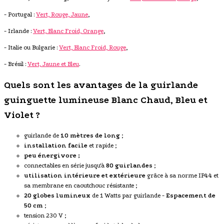
- Portugal :
Vert, Rouge, Jaune
,
- Irlande :
Vert, Blanc Froid, Orange
,
- Italie ou Bulgarie :
Vert, Blanc Froid, Rouge
,
- Brésil :
Vert, Jaune et Bleu
.
Quels sont les avantages de la guirlande
guinguette lumineuse Blanc Chaud, Bleu et
Violet ?
guirlande de
10 mètres de long
;
installation facile
et rapide ;
peu énergivore ;
connectables en série jusqu'à
80 guirlandes
;
utilisation intérieure et extérieure
grâce à sa norme IP44 et
sa membrane en caoutchouc résistante ;
20 globes lumineux
de 1 Watts par guirlande -
Espacement de
50 cm
;
tension 230 V ;