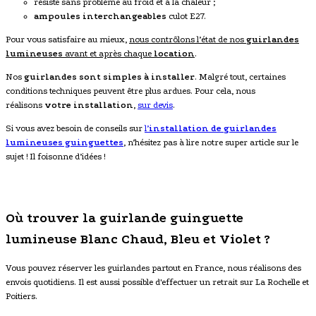
résiste sans problème au froid et à la chaleur ;
ampoules interchangeables
culot E27.
Pour vous satisfaire au mieux,
nous contrôlons l’état de nos
guirlandes
lumineuses
avant et après chaque
location
.
Nos
guirlandes sont simples à installer
. Malgré tout, certaines
conditions techniques peuvent être plus ardues. Pour cela, nous
réalisons
votre installation
,
sur devis
.
Si vous avez besoin de conseils sur
l’
installation de
guirlandes
lumineuses guinguettes
, n’hésitez pas à lire notre super article sur le
sujet ! Il foisonne d’idées !
Où trouver la guirlande guinguette
lumineuse Blanc Chaud, Bleu et Violet ?
Vous pouvez réserver les guirlandes partout en France, nous réalisons des
envois quotidiens. Il est aussi possible d'effectuer un retrait sur La Rochelle et
Poitiers.