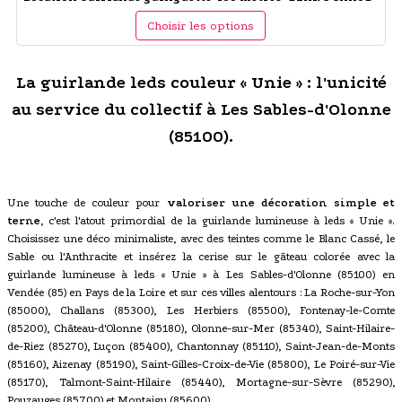
Choisir les options
La guirlande leds couleur « Unie » : l'unicité
au service du collectif à Les Sables-d'Olonne
(85100).
Une touche de couleur pour
valoriser une décoration simple et
terne
, c'est l'atout primordial de la guirlande lumineuse à leds « Unie ».
Choisissez une déco minimaliste, avec des teintes comme le Blanc Cassé, le
Sable ou l'Anthracite et insérez la cerise sur le gâteau colorée avec la
guirlande lumineuse à leds « Unie » à Les Sables-d'Olonne (85100) en
Vendée (85) en Pays de la Loire et sur ces villes alentours : La Roche-sur-Yon
(85000), Challans (85300), Les Herbiers (85500), Fontenay-le-Comte
(85200), Château-d'Olonne (85180), Olonne-sur-Mer (85340), Saint-Hilaire-
de-Riez (85270), Luçon (85400), Chantonnay (85110), Saint-Jean-de-Monts
(85160), Aizenay (85190), Saint-Gilles-Croix-de-Vie (85800), Le Poiré-sur-Vie
(85170), Talmont-Saint-Hilaire (85440), Mortagne-sur-Sèvre (85290),
Pouzauges (85700) et Montaigu (85600).