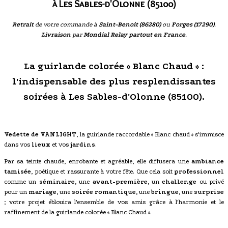
à Les Sables-d'Olonne (85100)
Retrait
de votre commande à
Saint-Benoit (86280)
ou
Forges (17290)
.
Livraison
par
Mondial Relay partout en France
.
La guirlande colorée « Blanc Chaud » :
l'indispensable des plus resplendissantes
soirées à Les Sables-d'Olonne (85100).
Vedette de VANLIGHT
, la guirlande raccordable « Blanc chaud » s'immisce
dans vos
lieux
et vos
jardins
.
Par sa teinte chaude, enrobante et agréable, elle diffusera une
ambiance
tamisée
, poétique et rassurante à votre fête. Que cela soit
professionnel
comme un
séminaire
, une
avant-première
, un
challenge
ou privé
pour un
mariage
, une
soirée romantique
, une
bringue
, une
surprise
; votre projet éblouira l'ensemble de vos amis grâce à l'harmonie et le
raffinement de la guirlande colorée « Blanc Chaud ».