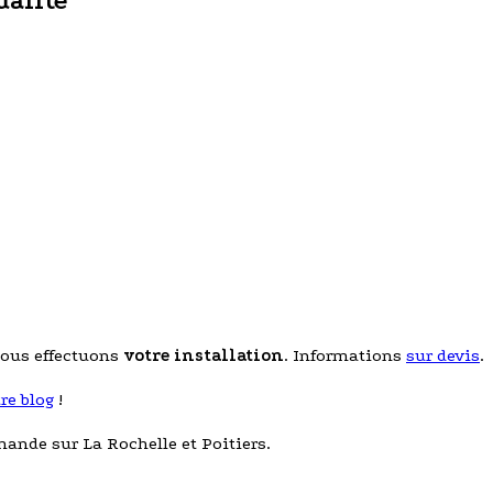
ualité
 nous effectuons
votre installation
. Informations
sur devis
.
tre blog
!
mande sur La Rochelle et Poitiers.