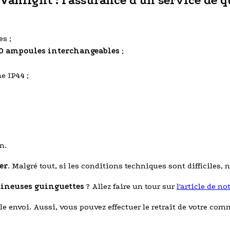
anlight : l'assurance d'un service de q
s ;
0 ampoules interchangeables
;
e IP44 ;
n.
er
. Malgré tout, si les conditions techniques sont difficiles,
ineuses guinguettes
? Allez faire un tour sur
l'article de no
e envoi. Aussi, vous pouvez effectuer le retrait de votre com