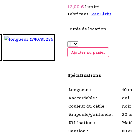
12,00 €
l'unité
Fabricant:
VanLight
Durée de location
Ajouter au panier
Spécifications
Longueur :
10 m
Raccordable :
oui,
Couleur du câble :
noir
Ampoule/guirlande :
20 a
Utilisation :
Maté
Caution :
80 e