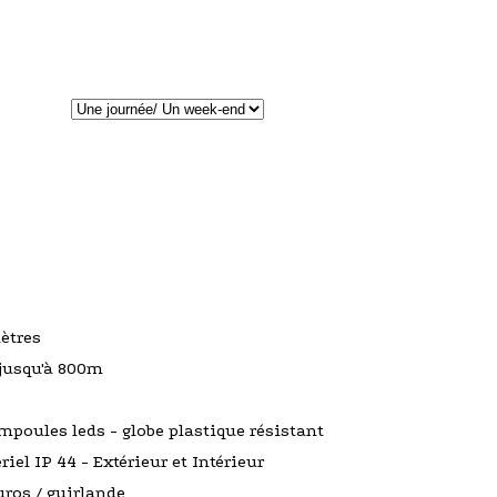
ètres
 jusqu'à 800m
mpoules leds - globe plastique résistant
riel IP 44 - Extérieur et Intérieur
uros / guirlande