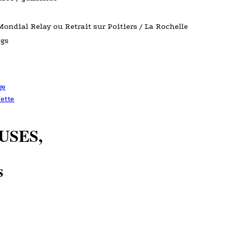
Mondial Relay ou Retrait sur Poitiers / La Rochelle
kgs
ge
ette
USES,
s