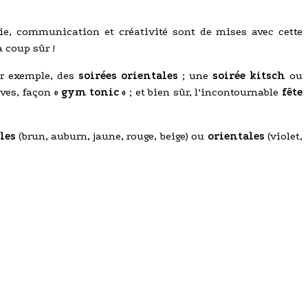
oie, communication et créativité sont de mises avec cette
 coup sûr !
Par exemple, des
soirées orientales
; une
soirée kitsch
ou
ives, façon
« gym tonic »
; et bien sûr, l’incontournable
fête
les
(brun, auburn, jaune, rouge, beige) ou
orientales
(violet,