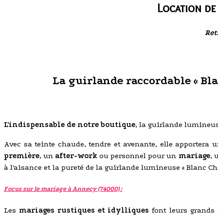
Location de
Ret
La guirlande raccordable « Bla
L'indispensable de notre boutique
, la guirlande lumineus
Avec sa teinte chaude, tendre et avenante, elle apportera 
première
, un
after-work
ou personnel pour un
mariage
, 
à l'aisance et la pureté de la guirlande lumineuse « Blanc Ch
Focus sur le mariage à Annecy (74000) :
Les
mariages rustiques et idylliques
font leurs grands 