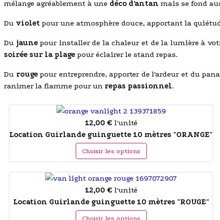
mélange agréablement à une
déco d'antan
mais se fond au
Du
violet
pour une atmosphère douce, apportant la quiétude 
Du
jaune
pour installer de la chaleur et de la lumière à vo
soirée sur la plage
pour éclairer le stand repas.
Du
rouge
pour entreprendre, apporter de l'ardeur et du pan
ranimer la flamme pour un
repas passionnel
.
12,00 €
l'unité
Location Guirlande guinguette 10 mètres "ORANGE"
Choisir les options
12,00 €
l'unité
Location Guirlande guinguette 10 mètres "ROUGE"
Choisir les options