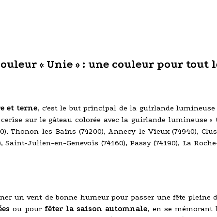
ouleur « Unie » : une couleur pour tout
e et terne
, c'est le but principal de la guirlande lumineus
a cerise sur le gâteau colorée avec la guirlande lumineuse «
), Thonon-les-Bains (74200), Annecy-le-Vieux (74940), Cluse
130), Saint-Julien-en-Genevois (74160), Passy (74190), La Ro
ner un vent de bonne humeur pour passer une fête pleine de
ées
ou pour
fêter la saison automnale
, en se mémorant l