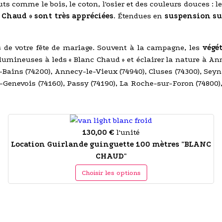
ts comme le bois, le coton, l'osier et des couleurs douces : le
Chaud » sont très appréciées
. Étendues en
suspension su
rs de votre fête de mariage. Souvent à la campagne, les
végé
 lumineuses à leds « Blanc Chaud » et éclairer la nature à 
-Bains (74200), Annecy-le-Vieux (74940), Cluses (74300), Seyno
-en-Genevois (74160), Passy (74190), La Roche-sur-Foron (7480
130,00 €
l'unité
Location Guirlande guinguette 100 mètres "BLANC
CHAUD"
Choisir les options