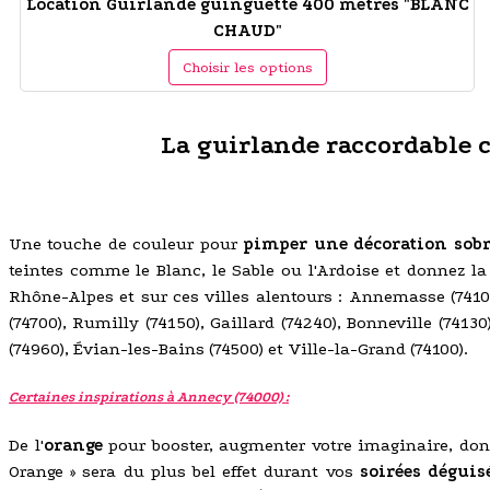
Location Guirlande guinguette 400 mètres "BLANC
CHAUD"
Choisir les options
La guirlande raccordable c
Une touche de couleur pour
pimper une décoration sobr
teintes comme le Blanc, le Sable ou l'Ardoise et donnez l
Rhône-Alpes et sur ces villes alentours : Annemasse (74100
(74700), Rumilly (74150), Gaillard (74240), Bonneville (74
(74960), Évian-les-Bains (74500) et Ville-la-Grand (74100).
Certaines inspirations à Annecy (74000) :
De l'
orange
pour booster, augmenter votre imaginaire, don
Orange » sera du plus bel effet durant vos
soirées déguis