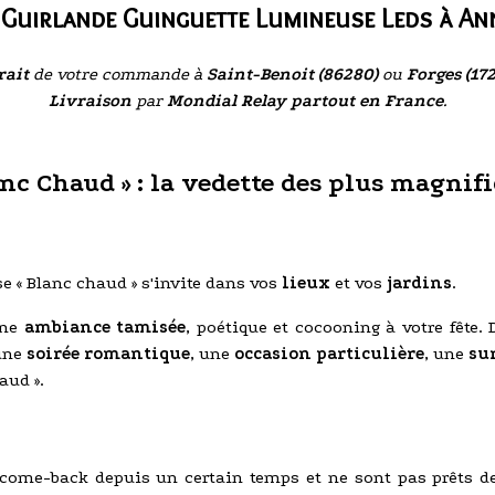
 Guirlande Guinguette Lumineuse Leds à An
rait
de votre commande à
Saint-Benoit (86280)
ou
Forges (17
Livraison
par
Mondial Relay partout en France
.
nc Chaud » : la vedette des plus magnif
e « Blanc chaud » s'invite dans vos
lieux
et vos
jardins
.
une
ambiance tamisée
, poétique et cocooning à votre fête.
une
soirée romantique
, une
occasion particulière
, une
su
aud ».
come-back depuis un certain temps et ne sont pas prêts de