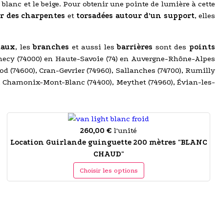
 blanc et le beige. Pour obtenir une pointe de lumière à cette
r des charpentes
et
torsadées autour d'un support
, elles
taux
, les
branches
et aussi les
barrières
sont des
points
Annecy (74000) en Haute-Savoie (74) en Auvergne-Rhône-Alpes
d (74600), Cran-Gevrier (74960), Sallanches (74700), Rumilly
0), Chamonix-Mont-Blanc (74400), Meythet (74960), Évian-les-
260,00 €
l'unité
Location Guirlande guinguette 200 mètres "BLANC
CHAUD"
Choisir les options