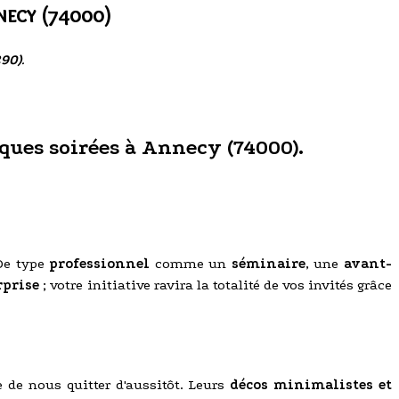
necy (74000)
290)
.
iques soirées à Annecy (74000).
 De type
professionnel
comme un
séminaire
, une
avant-
rprise
; votre initiative ravira la totalité de vos invités grâce
 de nous quitter d'aussitôt. Leurs
décos minimalistes et