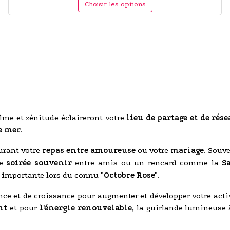
Choisir les options
alme et zénitude éclaireront votre
lieu de partage et de rés
e mer
.
urant votre
repas entre amoureuse
ou votre
mariage
. Souv
ne
soirée souvenir
entre amis ou un rencard comme la
S
e importante lors du connu
"Octobre Rose"
.
ance et de croissance pour augmenter et développer votre act
nt
et pour
l'énergie renouvelable
, la guirlande lumineuse à