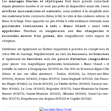
Les
mariages d'antan et idylliques
font leurs grands come-back
depuis plusieurs années et ne sont pas prêts de disparaître aussi vite. Leurs
artifices minimalistes et naturels
, nous invitent à la simplicité avec
des matériaux bruts comme le chêne, le blé, le rotin et des couleurs sobres : le
blanc et le beige. Pour apporter un peu d'éclat à cette ambiance intimiste,
nos
guirlandes lumineuses à leds « Blanc Chaud » sont très
appréciées
. Étendues en
suspension sur des charpentes
et
enroulées autour d'un poteau
, elles magnifieront votre espace de
réception.
L'extérieur est également un facteur important à prendre en compte lors de
votre fête de mariage. Régulièrement au vert, les
buissons
, les
branches
et également les
barrières
sont des
points d'attaches imaginables
pour placer vos magnifiques guirlandes lumineuses « Blanc Chaud » et
embellir la nature à Draguignan (83300) en Var (83) en Provence-Alpes-Côte
d’Azur et sur ces villes alentours : Toulon (83000), La Seyne-sur-Mer
(83500), Hyères (83400), Fréjus (83370), Saint-Raphaël (83530), Six-Fours-
les-Plages (83140), La Garde (83130), La Valette-du-Var (83160), Sanary-sur-
Mer (83110), La Crau (83260), Brignoles (83170), Saint-Maximin-la-Sainte-
Baume (83470), Sainte-Maxime (83120), Ollioules (83190), Saint-Cyr-sur-
Mer (83270), Roquebrune-sur-Argens (83520) et Cogolin (83310).