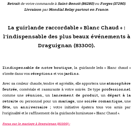
Retrait
de votre commande à
Saint-Benoit (86280)
ou
Forges (17290)
.
Livraison
par
Mondial Relay partout en France
.
La guirlande raccordable « Blanc Chaud » :
l'indispensable des plus beaux événements à
Draguignan (83300).
L'indispensable de notre boutique
, la guirlande leds « Blanc chaud »
s'invite dans vos
réceptions
et vos
jardins
.
Avec sa couleur chaude, tendre et agréable, elle apportera une
atmosphère
feutrée
, conviviale et rassurante à votre soirée. De type
professionnel
comme une
réunion
, un
lancement de produit
, un
départ à la
retraite
ou personnel pour un
mariage
, une
soirée romantique
, une
fête
, un
anniversaire
; votre initiative épatera tous vos amis par
l'originalité et le raffinement de la guirlande lumineuse « Blanc Chaud ».
Focus sur le mariage à Draguignan (83300) :