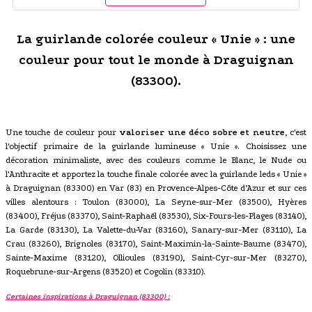
La guirlande colorée couleur « Unie » : une
couleur pour tout le monde à Draguignan
(83300).
Une touche de couleur pour
valoriser une déco sobre et neutre
, c'est
l'objectif primaire de la guirlande lumineuse « Unie ». Choisissez une
décoration minimaliste, avec des couleurs comme le Blanc, le Nude ou
l'Anthracite et apportez la touche finale colorée avec la guirlande leds « Unie »
à Draguignan (83300) en Var (83) en Provence-Alpes-Côte d’Azur et sur ces
villes alentours : Toulon (83000), La Seyne-sur-Mer (83500), Hyères
(83400), Fréjus (83370), Saint-Raphaël (83530), Six-Fours-les-Plages (83140),
La Garde (83130), La Valette-du-Var (83160), Sanary-sur-Mer (83110), La
Crau (83260), Brignoles (83170), Saint-Maximin-la-Sainte-Baume (83470),
Sainte-Maxime (83120), Ollioules (83190), Saint-Cyr-sur-Mer (83270),
Roquebrune-sur-Argens (83520) et Cogolin (83310).
Certaines inspirations à Draguignan (83300) :