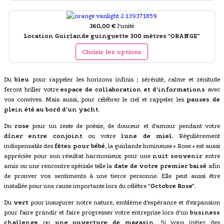
360,00 €
l'unité
Location Guirlande guinguette 300 mètres "ORANGE"
Choisir les options
Du
bleu
pour rappeler les horizons infinis ; sérénité, calme et zénitude
feront briller votre
espace de collaboration et d'informations
avec
vos convives. Mais aussi, pour célébrer le ciel et rappeler les
pauses de
plein été au bord d'un yacht
.
Du
rose
pour un zeste de poésie, de douceur et d'amour pendant votre
dîner entre conjoint
ou votre
lune de miel
. Régulièrement
indispensable des
fêtes pour bébé
, la guirlande lumineuse « Rose » est aussi
appréciée pour son résultat harmonieux pour une
nuit souvenir
entre
amis ou une rencontre spéciale telle la
date de votre premier baisé
afin
de prouver vos sentiments à une tierce personne. Elle peut aussi être
installée pour une cause importante lors du célèbre
"Octobre Rose"
.
Du
vert
pour inaugurer notre nature, emblème d'espérance et d'expansion
pour faire grandir et faire progresser votre entreprise lors d'un
business
challenge
ou
une ouverture de magasin
. Si vous initiez des