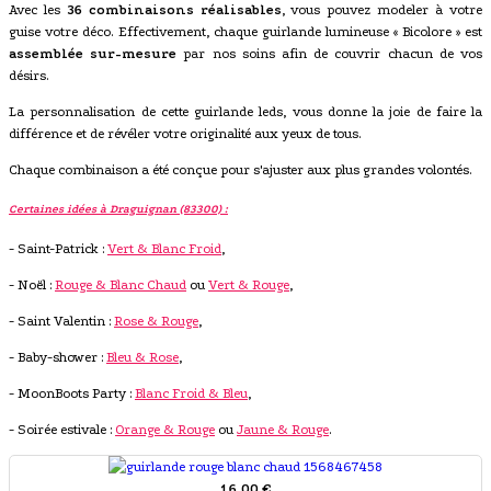
Avec les
36 combinaisons réalisables
, vous pouvez modeler à votre
guise votre déco. Effectivement, chaque guirlande lumineuse « Bicolore » est
assemblée sur-mesure
par nos soins afin de couvrir chacun de vos
désirs.
La personnalisation de cette guirlande leds, vous donne la joie de faire la
différence et de révéler votre originalité aux yeux de tous.
Chaque combinaison a été conçue pour s'ajuster aux plus grandes volontés.
Certaines idées à Draguignan (83300) :
- Saint-Patrick :
Vert & Blanc Froid
,
- Noël :
Rouge & Blanc Chaud
ou
Vert & Rouge
,
- Saint Valentin :
Rose & Rouge
,
- Baby-shower :
Bleu & Rose
,
- MoonBoots Party :
Blanc Froid & Bleu
,
- Soirée estivale :
Orange & Rouge
ou
Jaune & Rouge
.
16,00 €