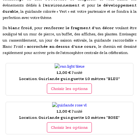
événements dédiés à
l'environnement
et pour
le développement
durable
, la guirlande colorée « Vert » est votre partenaire et se fondra à la
perfection avec votre thème.
Du
blanc froid
, pour
renforcer le fragment d'un décor
voulant être
souligné tel un mur de pierre, un buffet, des affiches, des plantes. Envisagez
un rassemblement, un jour de saison estivale, la guirlande raccordable «
Blanc Froid »
accrochée au-dessus d'une cours
, le chemin est dessiné
rapidement pour arriver près de l'atmosphère centrale de la célébration.
12,00 €
l'unité
Location Guirlande guinguette 10 mètres "BLEU"
Choisir les options
12,00 €
l'unité
Location Guirlande guinguette 10 mètres "ROSE"
Choisir les options