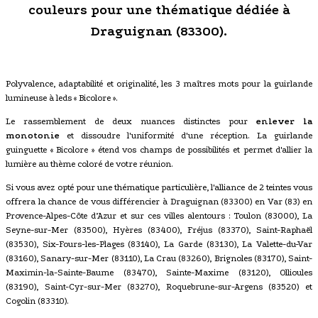
couleurs pour une thématique dédiée à
Draguignan (83300).
Polyvalence, adaptabilité et originalité, les 3 maîtres mots pour la guirlande
lumineuse à leds « Bicolore ».
Le rassemblement de deux nuances distinctes pour
enlever la
monotonie
et dissoudre l'uniformité d'une réception. La guirlande
guinguette « Bicolore » étend vos champs de possibilités et permet d'allier la
lumière au thème coloré de votre réunion.
Si vous avez opté pour une thématique particulière, l'alliance de 2 teintes vous
offrera la chance de vous différencier à Draguignan (83300) en Var (83) en
Provence-Alpes-Côte d’Azur et sur ces villes alentours : Toulon (83000), La
Seyne-sur-Mer (83500), Hyères (83400), Fréjus (83370), Saint-Raphaël
(83530), Six-Fours-les-Plages (83140), La Garde (83130), La Valette-du-Var
(83160), Sanary-sur-Mer (83110), La Crau (83260), Brignoles (83170), Saint-
Maximin-la-Sainte-Baume (83470), Sainte-Maxime (83120), Ollioules
(83190), Saint-Cyr-sur-Mer (83270), Roquebrune-sur-Argens (83520) et
Cogolin (83310).