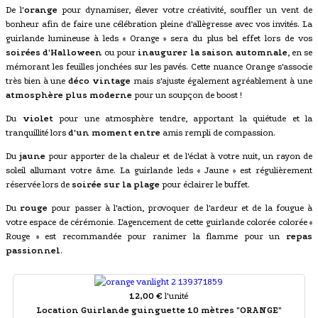
De l'
orange
pour dynamiser, élever votre créativité, souffler un vent de
bonheur afin de faire une célébration pleine d'allègresse avec vos invités. La
guirlande lumineuse à leds « Orange » sera du plus bel effet lors de vos
soirées d'Halloween
ou pour
inaugurer la saison automnale
, en se
mémorant les feuilles jonchées sur les pavés. Cette nuance Orange s'associe
très bien à une
déco vintage
mais s'ajuste également agréablement à une
atmosphère plus moderne
pour un soupçon de boost !
Du
violet
pour une atmosphère tendre, apportant la quiétude et la
tranquillité lors
d'un moment entre
amis rempli de compassion.
Du
jaune
pour apporter de la chaleur et de l'éclat à votre nuit, un rayon de
soleil allumant votre âme. La guirlande leds « Jaune » est régulièrement
réservée lors de
soirée sur la plage
pour éclairer le buffet.
Du
rouge
pour passer à l'action, provoquer de l'ardeur et de la fougue à
votre espace de cérémonie. L'agencement de cette guirlande colorée colorée «
Rouge » est recommandée pour ranimer la flamme pour un
repas
passionnel
.
12,00 €
l'unité
Location Guirlande guinguette 10 mètres "ORANGE"