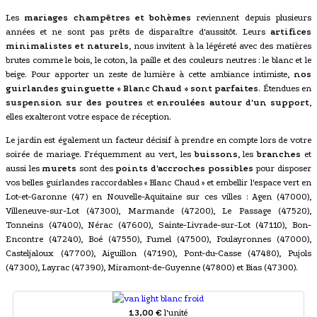
Les
mariages champêtres et bohèmes
reviennent depuis plusieurs
années et ne sont pas prêts de disparaître d'aussitôt. Leurs
artifices
minimalistes et naturels
, nous invitent à la légéreté avec des matières
brutes comme le bois, le coton, la paille et des couleurs neutres : le blanc et le
beige. Pour apporter un zeste de lumière à cette ambiance intimiste,
nos
guirlandes guinguette « Blanc Chaud » sont parfaites
. Étendues en
suspension sur des poutres
et
enroulées autour d'un support
,
elles exalteront votre espace de réception.
Le jardin est également un facteur décisif à prendre en compte lors de votre
soirée de mariage. Fréquemment au vert, les
buissons
, les
branches
et
aussi les
murets
sont des
points d'accroches possibles
pour disposer
vos belles guirlandes raccordables « Blanc Chaud » et embellir l'espace vert en
Lot-et-Garonne (47) en Nouvelle-Aquitaine sur ces villes : Agen (47000),
Villeneuve-sur-Lot (47300), Marmande (47200), Le Passage (47520),
Tonneins (47400), Nérac (47600), Sainte-Livrade-sur-Lot (47110), Bon-
Encontre (47240), Boé (47550), Fumel (47500), Foulayronnes (47000),
Casteljaloux (47700), Aiguillon (47190), Pont-du-Casse (47480), Pujols
(47300), Layrac (47390), Miramont-de-Guyenne (47800) et Bias (47300).
13,00 €
l'unité