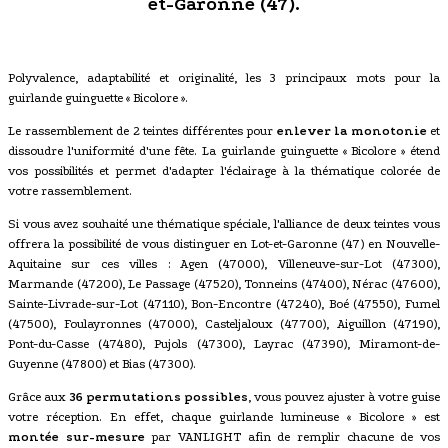
et-Garonne (47).
Polyvalence, adaptabilité et originalité, les 3 principaux mots pour la
guirlande guinguette « Bicolore ».
Le rassemblement de 2 teintes différentes pour
enlever la monotonie
et
dissoudre l'uniformité d'une fête. La guirlande guinguette « Bicolore » étend
vos possibilités et permet d'adapter l'éclairage à la thématique colorée de
votre rassemblement.
Si vous avez souhaité une thématique spéciale, l'alliance de deux teintes vous
offrera la possibilité de vous distinguer en Lot-et-Garonne (47) en Nouvelle-
Aquitaine sur ces villes : Agen (47000), Villeneuve-sur-Lot (47300),
Marmande (47200), Le Passage (47520), Tonneins (47400), Nérac (47600),
Sainte-Livrade-sur-Lot (47110), Bon-Encontre (47240), Boé (47550), Fumel
(47500), Foulayronnes (47000), Casteljaloux (47700), Aiguillon (47190),
Pont-du-Casse (47480), Pujols (47300), Layrac (47390), Miramont-de-
Guyenne (47800) et Bias (47300).
Grâce aux
36 permutations possibles
, vous pouvez ajuster à votre guise
votre réception. En effet, chaque guirlande lumineuse « Bicolore » est
montée sur-mesure
par VANLIGHT afin de remplir chacune de vos