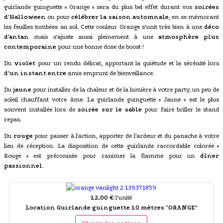
guirlande guinguette « Orange » sera du plus bel effet durant vos
soirées
d'Halloween
ou pour
célébrer la saison automnale
, en se mémorant
les feuilles tombées au sol. Cette couleur Orange s'unit très bien à une
déco
d'antan
mais s'ajuste aussi pleinement à une
atmosphère plus
contemporaine
pour une bonne dose de boost !
Du
violet
pour un rendu délicat, apportant la quiétude et la sérénité lors
d'un instant entre
amis emprunt de bienveillance.
Du
jaune
pour installer de la chaleur et de la lumière à votre party, un peu de
soleil chauffant votre âme. La guirlande guinguette « Jaune » est le plus
souvent installée lors de
soirée sur le sable
pour faire briller le stand
repas.
Du
rouge
pour passer à l'action, apporter de l'ardeur et du panache à votre
lieu de réception. La disposition de cette guirlande raccordable colorée «
Rouge » est préconisée pour ranimer la flamme pour un
dîner
passionnel
.
12,00 €
l'unité
Location Guirlande guinguette 10 mètres "ORANGE"