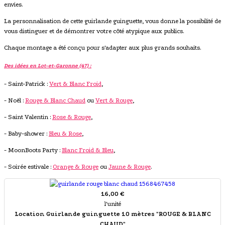
envies.
La personnalisation de cette guirlande guinguette, vous donne la possibilité de
vous distinguer et de démontrer votre côté atypique aux publics.
Chaque montage a été conçu pour s'adapter aux plus grands souhaits.
Des idées en Lot-et-Garonne (47) :
- Saint-Patrick :
Vert & Blanc Froid
,
- Noël :
Rouge & Blanc Chaud
ou
Vert & Rouge
,
- Saint Valentin :
Rose & Rouge
,
- Baby-shower :
Bleu & Rose
,
- MoonBoots Party :
Blanc Froid & Bleu
,
- Soirée estivale :
Orange & Rouge
ou
Jaune & Rouge
.
16,00 €
l'unité
Location Guirlande guinguette 10 mètres "ROUGE & BLANC
CHAUD"