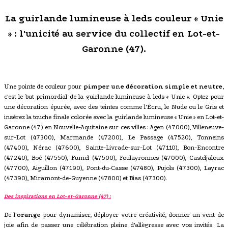
La guirlande lumineuse à leds couleur « Unie
» : l'unicité au service du collectif en Lot-et-
Garonne (47).
Une pointe de couleur pour
pimper une décoration simple et neutre
,
c'est le but primordial de la guirlande lumineuse à leds « Unie ». Optez pour
une décoration épurée, avec des teintes comme l'Écru, le Nude ou le Gris et
insérez la touche finale colorée avec la guirlande lumineuse « Unie » en Lot-et-
Garonne (47) en Nouvelle-Aquitaine sur ces villes : Agen (47000), Villeneuve-
sur-Lot (47300), Marmande (47200), Le Passage (47520), Tonneins
(47400), Nérac (47600), Sainte-Livrade-sur-Lot (47110), Bon-Encontre
(47240), Boé (47550), Fumel (47500), Foulayronnes (47000), Casteljaloux
(47700), Aiguillon (47190), Pont-du-Casse (47480), Pujols (47300), Layrac
(47390), Miramont-de-Guyenne (47800) et Bias (47300).
Des inspirations en Lot-et-Garonne (47) :
De l'
orange
pour dynamiser, déployer votre créativité, donner un vent de
joie afin de passer une célébration pleine d'allègresse avec vos invités. La