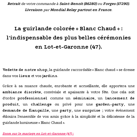
Retrait
de votre commande à
Saint-Benoit (86280)
ou
Forges (17290)
.
Livraison
par
Mondial Relay partout en France
.
La guirlande colorée « Blanc Chaud » :
l'indispensable des plus belles cérémonies
en Lot-et-Garonne (47).
Vedette de notre shop
, la guirlande raccordable « Blanc chaud » se dresse
dans vos
lieux
et vos
jardins
.
Grâce à sa nuance chaude, enrobante et accueillante, elle apportera une
ambiance discrète
, conviviale et apaisante à votre fête. Que cela soit
d'ordre
professionnel
comme un
séminaire
, un
lancement de
produit
, un
challenge
ou privé pour une
garden-party
, une
demande de fiançaille
, une
party
, une
surprise
; votre événement
éblouira l'ensemble de vos amis grâce à la simplicité et la délicatesse de la
guirlande lumineuse « Blanc Chaud ».
Zoom sur le mariage en Lot-et-Garonne (47) :