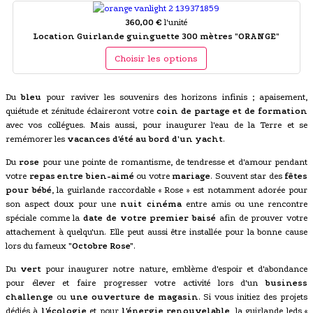
360,00 €
l'unité
Location Guirlande guinguette 300 mètres "ORANGE"
Choisir les options
Du
bleu
pour raviver les souvenirs des horizons infinis ; apaisement,
quiétude et zénitude éclaireront votre
coin de partage et de formation
avec vos collégues. Mais aussi, pour inaugurer l'eau de la Terre et se
remémorer les
vacances d'été au bord d'un yacht
.
Du
rose
pour une pointe de romantisme, de tendresse et d'amour pendant
votre
repas entre bien-aimé
ou votre
mariage
. Souvent star des
fêtes
pour bébé
, la guirlande raccordable « Rose » est notamment adorée pour
son aspect doux pour une
nuit cinéma
entre amis ou une rencontre
spéciale comme la
date de votre premier baisé
afin de prouver votre
attachement à quelqu'un. Elle peut aussi être installée pour la bonne cause
lors du fameux
"Octobre Rose"
.
Du
vert
pour inaugurer notre nature, emblème d'espoir et d'abondance
pour élever et faire progresser votre activité lors d'un
business
challenge
ou
une ouverture de magasin
. Si vous initiez des projets
dédiés à
l'écologie
et pour
l'énergie renouvelable
, la guirlande leds «