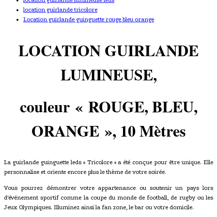
location guirlande lumineuse leds
location guirlande tricolore
Location guirlande guinguette rouge bleu orange
LOCATION GUIRLANDE
LUMINEUSE,
couleur
« ROUGE, BLEU,
ORANGE
»
, 10 Mètres
La guirlande guinguette leds « Tricolore » a été conçue pour être unique. Elle
personnalise et oriente encore plus le thème de votre soirée.
Vous pourrez démontrer votre appartenance ou soutenir un pays lors
d'événement sportif comme la coupe du monde de football, de rugby ou les
Jeux Olympiques. Illuminez ainsi la fan zone, le bar ou votre domicile.