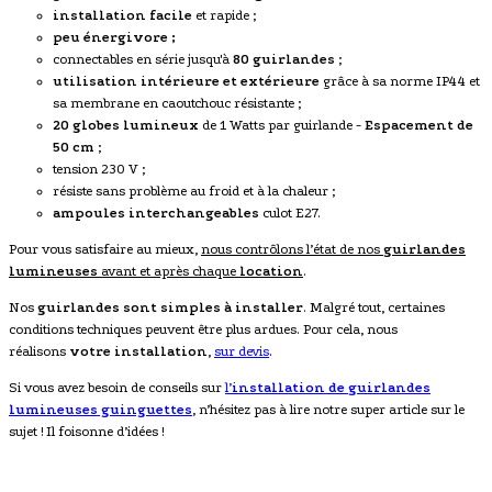
installation facile
et rapide ;
peu énergivore ;
connectables en série jusqu'à
80 guirlandes
;
utilisation intérieure et extérieure
grâce à sa norme IP44 et
sa membrane en caoutchouc résistante ;
20 globes lumineux
de 1 Watts par guirlande -
Espacement de
50 cm
;
tension 230 V ;
résiste sans problème au froid et à la chaleur ;
ampoules interchangeables
culot E27.
Pour vous satisfaire au mieux,
nous contrôlons l’état de nos
guirlandes
lumineuses
avant et après chaque
location
.
Nos
guirlandes sont simples à installer
. Malgré tout, certaines
conditions techniques peuvent être plus ardues. Pour cela, nous
réalisons
votre installation
,
sur devis
.
Si vous avez besoin de conseils sur
l’
installation de
guirlandes
lumineuses guinguettes
, n’hésitez pas à lire notre super article sur le
sujet ! Il foisonne d’idées !