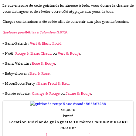
Le sur-mesure de cette guirlande lumineuse à leds, vous donne la chance de
vous distinguer et de révéler votre côté atypique aux yeux de tous.
Chaque combinaison a été créée afin de convenir aux plus grands besoins.
Quelques possibilités à Colomiers (31770) :
- Saint-Patrick :
Vert & Blanc Froid
,
- Noël :
Rouge & Blanc Chaud
ou
Vert & Rouge
,
- Saint Valentin :
Rose & Rouge
,
- Baby-shower :
Bleu & Rose
,
- MoonBoots Party :
Blanc Froid & Bleu
,
- Soirée estivale :
Orange & Rouge
ou
Jaune & Rouge
.
16,00 €
l'unité
Location Guirlande guinguette 10 mètres "ROUGE & BLANC
CHAUD"