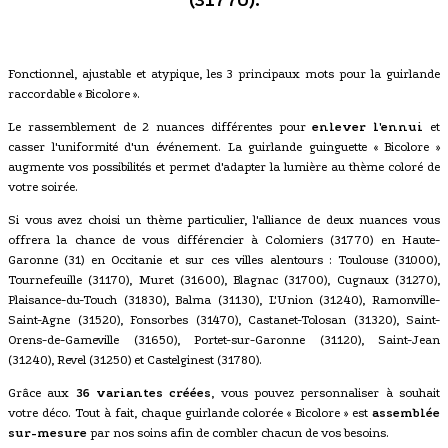
(31770).
Fonctionnel, ajustable et atypique, les 3 principaux mots pour la guirlande
raccordable « Bicolore ».
Le rassemblement de 2 nuances différentes pour
enlever l'ennui
et
casser l'uniformité d'un événement. La guirlande guinguette « Bicolore »
augmente vos possibilités et permet d'adapter la lumière au thème coloré de
votre soirée.
Si vous avez choisi un thème particulier, l'alliance de deux nuances vous
offrera la chance de vous différencier à Colomiers (31770) en Haute-
Garonne (31) en Occitanie et sur ces villes alentours : Toulouse (31000),
Tournefeuille (31170), Muret (31600), Blagnac (31700), Cugnaux (31270),
Plaisance-du-Touch (31830), Balma (31130), L'Union (31240), Ramonville-
Saint-Agne (31520), Fonsorbes (31470), Castanet-Tolosan (31320), Saint-
Orens-de-Gameville (31650), Portet-sur-Garonne (31120), Saint-Jean
(31240), Revel (31250) et Castelginest (31780).
Grâce aux
36 variantes créées
, vous pouvez personnaliser à souhait
votre déco. Tout à fait, chaque guirlande colorée « Bicolore » est
assemblée
sur-mesure
par nos soins afin de combler chacun de vos besoins.