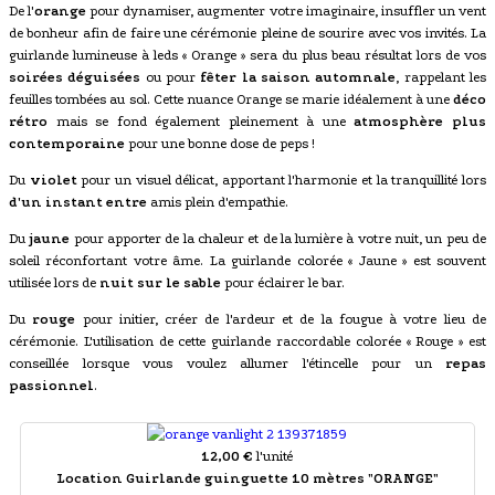
De l'
orange
pour dynamiser, augmenter votre imaginaire, insuffler un vent
de bonheur afin de faire une cérémonie pleine de sourire avec vos invités. La
guirlande lumineuse à leds « Orange » sera du plus beau résultat lors de vos
soirées déguisées
ou pour
fêter la saison automnale
, rappelant les
feuilles tombées au sol. Cette nuance Orange se marie idéalement à une
déco
rétro
mais se fond également pleinement à une
atmosphère plus
contemporaine
pour une bonne dose de peps !
Du
violet
pour un visuel délicat, apportant l'harmonie et la tranquillité lors
d'un instant entre
amis plein d'empathie.
Du
jaune
pour apporter de la chaleur et de la lumière à votre nuit, un peu de
soleil réconfortant votre âme. La guirlande colorée « Jaune » est souvent
utilisée lors de
nuit sur le sable
pour éclairer le bar.
Du
rouge
pour initier, créer de l'ardeur et de la fougue à votre lieu de
cérémonie. L'utilisation de cette guirlande raccordable colorée « Rouge » est
conseillée lorsque vous voulez allumer l'étincelle pour un
repas
passionnel
.
12,00 €
l'unité
Location Guirlande guinguette 10 mètres "ORANGE"