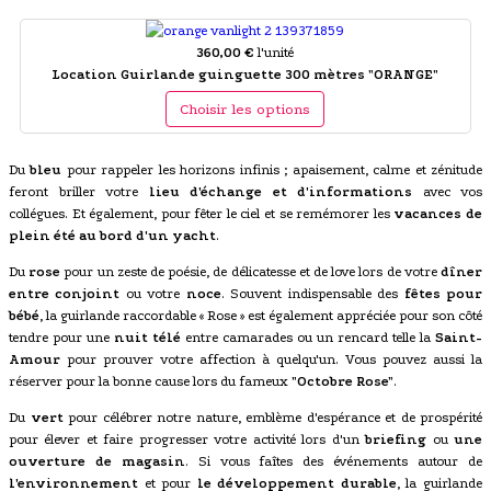
360,00 €
l'unité
Location Guirlande guinguette 300 mètres "ORANGE"
Choisir les options
Du
bleu
pour rappeler les horizons infinis ; apaisement, calme et zénitude
feront briller votre
lieu d'échange et d'informations
avec vos
collégues. Et également, pour fêter le ciel et se remémorer les
vacances de
plein été au bord d'un yacht
.
Du
rose
pour un zeste de poésie, de délicatesse et de love lors de votre
dîner
entre conjoint
ou votre
noce
. Souvent indispensable des
fêtes pour
bébé
, la guirlande raccordable « Rose » est également appréciée pour son côté
tendre pour une
nuit télé
entre camarades ou un rencard telle la
Saint-
Amour
pour prouver votre affection à quelqu'un. Vous pouvez aussi la
réserver pour la bonne cause lors du fameux
"Octobre Rose"
.
Du
vert
pour célébrer notre nature, emblème d'espérance et de prospérité
pour élever et faire progresser votre activité lors d'un
briefing
ou
une
ouverture de magasin
. Si vous faîtes des événements autour de
l'environnement
et pour
le développement durable
, la guirlande