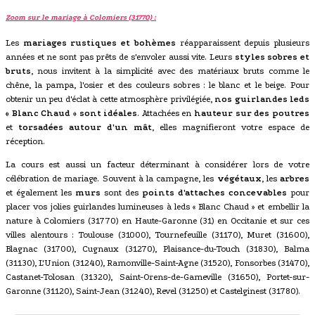
Zoom sur le mariage à Colomiers (31770) :
Les
mariages rustiques et bohèmes
réapparaissent depuis plusieurs
années et ne sont pas prêts de s'envoler aussi vite. Leurs
styles sobres et
bruts
, nous invitent à la simplicité avec des matériaux bruts comme le
chêne, la pampa, l'osier et des couleurs sobres : le blanc et le beige. Pour
obtenir un peu d'éclat à cette atmosphère privilégiée,
nos guirlandes leds
« Blanc Chaud » sont idéales
. Attachées en
hauteur sur des poutres
et
torsadées autour d'un mât
, elles magnifieront votre espace de
réception.
La cours est aussi un facteur déterminant à considérer lors de votre
célébration de mariage. Souvent à la campagne, les
végétaux
, les
arbres
et également les
murs
sont des
points d'attaches concevables
pour
placer vos jolies guirlandes lumineuses à leds « Blanc Chaud » et embellir la
nature à Colomiers (31770) en Haute-Garonne (31) en Occitanie et sur ces
villes alentours : Toulouse (31000), Tournefeuille (31170), Muret (31600),
Blagnac (31700), Cugnaux (31270), Plaisance-du-Touch (31830), Balma
(31130), L'Union (31240), Ramonville-Saint-Agne (31520), Fonsorbes (31470),
Castanet-Tolosan (31320), Saint-Orens-de-Gameville (31650), Portet-sur-
Garonne (31120), Saint-Jean (31240), Revel (31250) et Castelginest (31780).