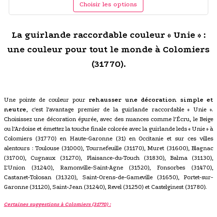
Choisir les options
La guirlande raccordable couleur « Unie » :
une couleur pour tout le monde à Colomiers
(31770).
Une pointe de couleur pour
rehausser une décoration simple et
neutre
, c'est l'avantage premier de la guirlande raccordable « Unie ».
Choisissez une décoration épurée, avec des nuances comme l'Écru, le Beige
ou l'Ardoise et émettez la touche finale colorée avec la guirlande leds « Unie » à
Colomiers (31770) en Haute-Garonne (31) en Occitanie et sur ces villes
alentours : Toulouse (31000), Tournefeuille (31170), Muret (31600), Blagnac
(31700), Cugnaux (31270), Plaisance-du-Touch (31830), Balma (31130),
L'Union (31240), Ramonville-Saint-Agne (31520), Fonsorbes (31470),
Castanet-Tolosan (31320), Saint-Orens-de-Gameville (31650), Portet-sur-
Garonne (31120), Saint-Jean (31240), Revel (31250) et Castelginest (31780).
Certaines suggestions à Colomiers (31770) :