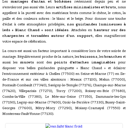
Les
mariages d'antan et bohèmes
reviennent depuis peu et ne
s'envoleront pas aussi vite. Leurs
artifices minimalistes et bruts
, nous
appellent à la pureté avec des matériaux bruts comme le chêne, le coton, la
paille et des couleurs sobres : le blanc et le beige. Pour donner une touche
d'éclat à cette atmosphère privilégiée,
nos guirlandes lumineuses à
leds « Blanc Chaud » sont idéales
. Attachées en
hauteur sur des
charpentes
et
torsadées autour d'un support
, elles magnifieront
votre espace de célébration.
La cours est aussi un facteur important à considérer lors de votre soirée de
mariage. Régulièrement proche de la nature, les
buissons
, les
branches
et
aussi les
murets
sont des
points d'attaches imaginables
pour
disposer vos belles guirlandes guinguette « Blanc Chaud » et éclairer
l'environnement extérieur à Chelles (77500) en Seine-et-Marne (77) en Ile-
de-France et sur ces villes alentours : Meaux (77100), Melun (77000),
Pontault-Combault (77340), Savigny-le-Temple (77176), Champs-sur-Marne
(77420), Villeparisis (77270), Torcy (77200), Roissy-en-Brie (77680),
Combs-la-Ville (77380), Le Mée-sur-Seine (77350), Dammarie-les-Lys
(77190), Lagny-sur-Marne (77400), Ozoir-la-Ferrière (77330), Bussy-Saint-
Georges (77600), Mitry-Mory (77290), Moissy-Cramayel (77550) et
Montereau-Fault-Yonne (77130).