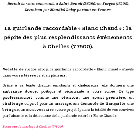
Retrait
de votre commande à
Saint-Benoit (86280)
ou
Forges (17290)
.
Livraison
par
Mondial Relay partout en France
.
La guirlande raccordable « Blanc Chaud » : la
pépite des plus resplendissants événements
à Chelles (77500).
Vedette de notre shop
, la guirlande raccordable « Blanc chaud » s'invite
dans vos
intérieurs
et en plein
air
.
Grâce à sa teinte chaude, enrobante et chaleureuse, elle donnera une
ambiance douce
, poétique et sécurisante à votre soirée. De type
professionnel
comme une
réunion
, une
avant-première
, un
challenge
ou privé pour un
mariage
, une
demande de fiançaille
, une
bringue
, un
anniversaire
; votre projet épatera la totalité de vos convives
par l'aisance et la délicatesse de la guirlande colorée « Blanc Chaud ».
Focus sur le mariage à Chelles (77500) :