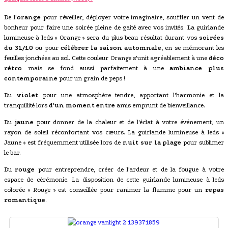
De l'
orange
pour réveiller, déployer votre imaginaire, souffler un vent de
bonheur pour faire une soirée pleine de gaité avec vos invités. La guirlande
lumineuse à leds « Orange » sera du plus beau résultat durant vos
soirées
du 31/10
ou pour
célébrer la saison automnale
, en se mémorant les
feuilles jonchées au sol. Cette couleur Orange s'unit agréablement à une
déco
rétro
mais se fond aussi parfaitement à une
ambiance plus
contemporaine
pour un grain de peps !
Du
violet
pour une atmosphère tendre, apportant l'harmonie et la
tranquillité lors
d'un moment entre
amis emprunt de bienveillance.
Du
jaune
pour donner de la chaleur et de l'éclat à votre événement, un
rayon de soleil réconfortant vos cœurs. La guirlande lumineuse à leds «
Jaune » est fréquemment utilisée lors de
nuit sur la plage
pour sublimer
le bar.
Du
rouge
pour entreprendre, créer de l'ardeur et de la fougue à votre
espace de cérémonie. La disposition de cette guirlande lumineuse à leds
colorée « Rouge » est conseillée pour ranimer la flamme pour un
repas
romantique
.