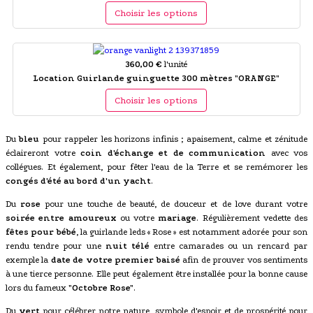
Choisir les options
360,00 €
l'unité
Location Guirlande guinguette 300 mètres "ORANGE"
Choisir les options
Du
bleu
pour rappeler les horizons infinis ; apaisement, calme et zénitude
éclaireront votre
coin d'échange et de communication
avec vos
collégues. Et également, pour fêter l'eau de la Terre et se remémorer les
congés d'été au bord d'un yacht
.
Du
rose
pour une touche de beauté, de douceur et de love durant votre
soirée entre amoureux
ou votre
mariage
. Régulièrement vedette des
fêtes pour bébé
, la guirlande leds « Rose » est notamment adorée pour son
rendu tendre pour une
nuit télé
entre camarades ou un rencard par
exemple la
date de votre premier baisé
afin de prouver vos sentiments
à une tierce personne. Elle peut également être installée pour la bonne cause
lors du fameux
"Octobre Rose"
.
Du
vert
pour célébrer notre nature, symbole d'espoir et de prospérité pour