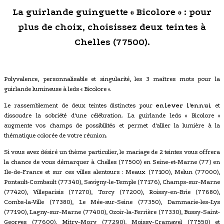
La guirlande guinguette « Bicolore » : pour
plus de choix, choisissez deux teintes à
Chelles (77500).
Polyvalence, personnalisable et singularité, les 3 maîtres mots pour la
guirlande lumineuse à leds « Bicolore ».
Le rassemblement de deux teintes distinctes pour
enlever l'ennui
et
dissoudre la sobriété d'une célébration. La guirlande leds « Bicolore »
augmente vos champs de possibilités et permet d'allier la lumière à la
thématique colorée de votre réunion.
Si vous avez désiré un thème particulier, le mariage de 2 teintes vous offrera
la chance de vous démarquer à Chelles (77500) en Seine-et-Marne (77) en
Ile-de-France et sur ces villes alentours : Meaux (77100), Melun (77000),
Pontault-Combault (77340), Savigny-le-Temple (77176), Champs-sur-Marne
(77420), Villeparisis (77270), Torcy (77200), Roissy-en-Brie (77680),
Combs-la-Ville (77380), Le Mée-sur-Seine (77350), Dammarie-les-Lys
(77190), Lagny-sur-Marne (77400), Ozoir-la-Ferrière (77330), Bussy-Saint-
Georges (77600), Mitry-Mory (77290), Moissy-Cramayel (77550) et