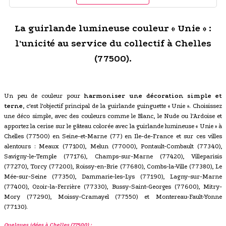
La guirlande lumineuse couleur « Unie » :
l'unicité au service du collectif à Chelles
(77500).
Un peu de couleur pour
harmoniser une décoration simple et
terne
, c'est l'objectif principal de la guirlande guinguette « Unie ». Choisissez
une déco simple, avec des couleurs comme le Blanc, le Nude ou l'Ardoise et
apportez la cerise sur le gâteau colorée avec la guirlande lumineuse « Unie » à
Chelles (77500) en Seine-et-Marne (77) en Ile-de-France et sur ces villes
alentours : Meaux (77100), Melun (77000), Pontault-Combault (77340),
Savigny-le-Temple (77176), Champs-sur-Marne (77420), Villeparisis
(77270), Torcy (77200), Roissy-en-Brie (77680), Combs-la-Ville (77380), Le
Mée-sur-Seine (77350), Dammarie-les-Lys (77190), Lagny-sur-Marne
(77400), Ozoir-la-Ferrière (77330), Bussy-Saint-Georges (77600), Mitry-
Mory (77290), Moissy-Cramayel (77550) et Montereau-Fault-Yonne
(77130).
Quelques idées à Chelles (77500) :