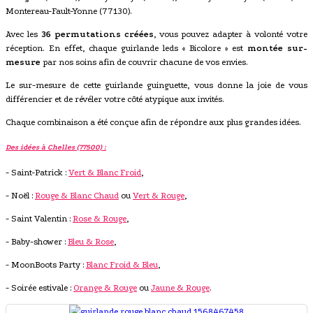
Montereau-Fault-Yonne (77130).
Avec les
36 permutations créées
, vous pouvez adapter à volonté votre
réception. En effet, chaque guirlande leds « Bicolore » est
montée sur-
mesure
par nos soins afin de couvrir chacune de vos envies.
Le sur-mesure de cette guirlande guinguette, vous donne la joie de vous
différencier et de révéler votre côté atypique aux invités.
Chaque combinaison a été conçue afin de répondre aux plus grandes idées.
Des idées à Chelles (77500) :
- Saint-Patrick :
Vert & Blanc Froid
,
- Noël :
Rouge & Blanc Chaud
ou
Vert & Rouge
,
- Saint Valentin :
Rose & Rouge
,
- Baby-shower :
Bleu & Rose
,
- MoonBoots Party :
Blanc Froid & Bleu
,
- Soirée estivale :
Orange & Rouge
ou
Jaune & Rouge
.