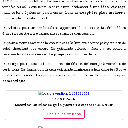
31/10
ou pour
célébrer la saison automnale
, rappelant les feuilles
tombées au sol. Cette teinte Orange s'unit idéalement à une
déco vintage
mais se fond également parfaitement à une
atmosphère plus moderne
pour un plein de vitamines !
Du
violet
pour un rendu délicat, apportant l'harmonie et la sérénité lors
d'un instant entre
camarades rempli de compassion.
Du
jaune
pour donner de la chaleur et de la lumière à votre party, un peu de
soleil chauffant vos cœurs. La guirlande colorée « Jaune » est souvent
réservée lors de
soirée sur la plage
pour illuminer le bar.
Du
rouge
pour passer à l'action, créer du désir et de l'énergie à votre lieu de
cérémonie. La disposition de cette guirlande lumineuse à leds colorée « Rouge
» est recommandée lorsque vous voulez allumer l'étincelle pour un
repas
romantique
.
12,00 €
l'unité
Location Guirlande guinguette 10 mètres "ORANGE"
Choisir les options