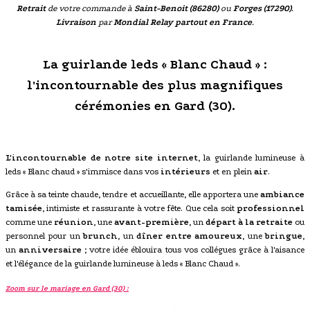
Retrait
de votre commande à
Saint-Benoit (86280)
ou
Forges (17290)
.
Livraison
par
Mondial Relay partout en France
.
La guirlande leds « Blanc Chaud » :
l'incontournable des plus magnifiques
cérémonies en Gard (30).
L'incontournable de notre site internet
, la guirlande lumineuse à
leds « Blanc chaud » s'immisce dans vos
intérieurs
et en plein
air
.
Grâce à sa teinte chaude, tendre et accueillante, elle apportera une
ambiance
tamisée
, intimiste et rassurante à votre fête. Que cela soit
professionnel
comme une
réunion
, une
avant-première
, un
départ à la retraite
ou
personnel pour un
brunch
, un
dîner entre amoureux
, une
bringue
,
un
anniversaire
; votre idée éblouira tous vos collégues grâce à l'aisance
et l'élégance de la guirlande lumineuse à leds « Blanc Chaud ».
Zoom sur le mariage en Gard (30) :