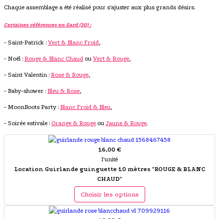
Chaque assemblage a été réalisé pour s'ajuster aux plus grands désirs.
Certaines références en Gard (30) :
- Saint-Patrick :
Vert & Blanc Froid
,
- Noël :
Rouge & Blanc Chaud
ou
Vert & Rouge
,
- Saint Valentin :
Rose & Rouge
,
- Baby-shower :
Bleu & Rose
,
- MoonBoots Party :
Blanc Froid & Bleu
,
- Soirée estivale :
Orange & Rouge
ou
Jaune & Rouge
.
16,00 €
l'unité
Location Guirlande guinguette 10 mètres "ROUGE & BLANC
CHAUD"
Choisir les options