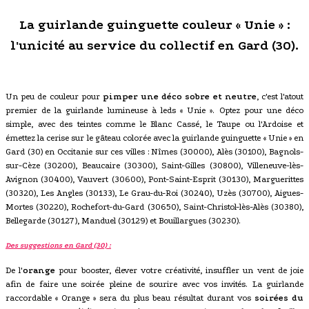
La guirlande guinguette couleur « Unie » :
l'unicité au service du collectif en Gard (30).
Un peu de couleur pour
pimper une déco sobre et neutre
, c'est l'atout
premier de la guirlande lumineuse à leds « Unie ». Optez pour une déco
simple, avec des teintes comme le Blanc Cassé, le Taupe ou l'Ardoise et
émettez la cerise sur le gâteau colorée avec la guirlande guinguette « Unie » en
Gard (30) en Occitanie sur ces villes : Nîmes (30000), Alès (30100), Bagnols-
sur-Cèze (30200), Beaucaire (30300), Saint-Gilles (30800), Villeneuve-lès-
Avignon (30400), Vauvert (30600), Pont-Saint-Esprit (30130), Marguerittes
(30320), Les Angles (30133), Le Grau-du-Roi (30240), Uzès (30700), Aigues-
Mortes (30220), Rochefort-du-Gard (30650), Saint-Christol-lès-Alès (30380),
Bellegarde (30127), Manduel (30129) et Bouillargues (30230).
Des suggestions en Gard (30) :
De l'
orange
pour booster, élever votre créativité, insuffler un vent de joie
afin de faire une soirée pleine de sourire avec vos invités. La guirlande
raccordable « Orange » sera du plus beau résultat durant vos
soirées du