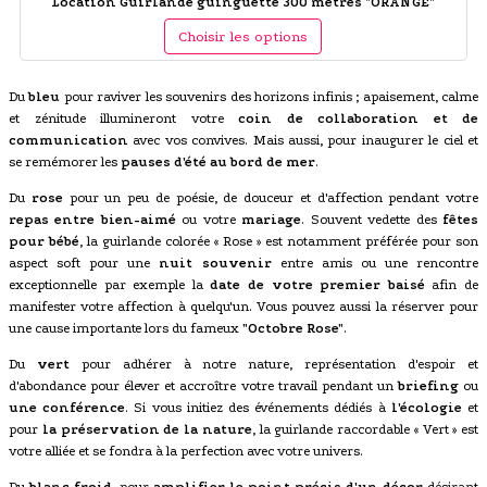
Location Guirlande guinguette 300 mètres "ORANGE"
Choisir les options
Du
bleu
pour raviver les souvenirs des horizons infinis ; apaisement, calme
et zénitude illumineront votre
coin de collaboration et de
communication
avec vos convives. Mais aussi, pour inaugurer le ciel et
se remémorer les
pauses d'été au bord de mer
.
Du
rose
pour un peu de poésie, de douceur et d'affection pendant votre
repas entre bien-aimé
ou votre
mariage
. Souvent vedette des
fêtes
pour bébé
, la guirlande colorée « Rose » est notamment préférée pour son
aspect soft pour une
nuit souvenir
entre amis ou une rencontre
exceptionnelle par exemple la
date de votre premier baisé
afin de
manifester votre affection à quelqu'un. Vous pouvez aussi la réserver pour
une cause importante lors du fameux
"Octobre Rose"
.
Du
vert
pour adhérer à notre nature, représentation d'espoir et
d'abondance pour élever et accroître votre travail pendant un
briefing
ou
une conférence
. Si vous initiez des événements dédiés à
l'écologie
et
pour
la préservation de la nature
, la guirlande raccordable « Vert » est
votre alliée et se fondra à la perfection avec votre univers.
Du
blanc froid
, pour
amplifier le point précis d'un décor
désirant