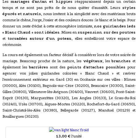
Les
mariages d'antan et hippies
réapparaissent depuis un certain
temps et ne sont pas prêts de de nous quitter d'aussitôt. Leurs
styles
épurés et naturels
, nous invitent à la simplicité avec des matériaux bruts
comme le chêne, l'orge, l'osier et des couleurs douces : le blanc et le beige. Pour
donner un zeste d'éclat à cette atmosphère intimiste,
nos guirlandes leds
« Blanc Chaud » sont idéales
. Mises en
suspension sur des poutres
et
torsadées autour d'un poteau
, elles embelliront votre espace de
cérémonie.
La cours est également un facteur décisif à considérer lors de votre soirée de
mariage. Beaucoup proche de la nature, les
végétaux
, les
branches
et
également les
barrières
sont des
points d'attaches possibles
pour
agencer vos jolies guirlandes colorées « Blanc Chaud » et raviver
l'environnement extérieur en Gard (30) en Occitanie sur ces villes : Nîmes
(30000), Alès (30100), Bagnols-sur-Cèze (30200), Beaucaire (30300), Saint-
Gilles (30800), Villeneuve-lès-Avignon (30400), Vauvert (30600), Pont-Saint-
Esprit (30130), Marguerittes (30320), Les Angles (30133), Le Grau-du-Roi
(30240), Uzès (30700), Aigues-Mortes (30220), Rochefort-du-Gard (30650),
Saint-Christol-lès-Alès (30380), Bellegarde (30127), Manduel (30129) et
Bouillargues (30230).
13,00 €
l'unité