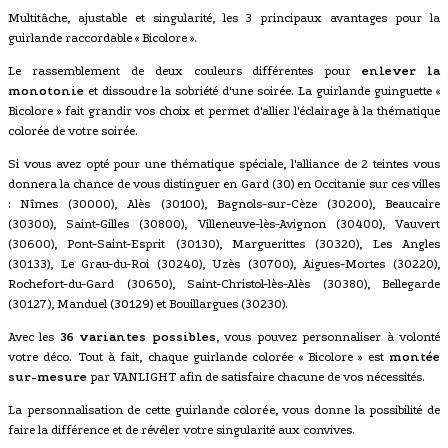
Multitâche, ajustable et singularité, les 3 principaux avantages pour la
guirlande raccordable « Bicolore ».
Le rassemblement de deux couleurs différentes pour
enlever la
monotonie
et dissoudre la sobriété d'une soirée. La guirlande guinguette «
Bicolore » fait grandir vos choix et permet d'allier l'éclairage à la thématique
colorée de votre soirée.
Si vous avez opté pour une thématique spéciale, l'alliance de 2 teintes vous
donnera la chance de vous distinguer en Gard (30) en Occitanie sur ces villes
: Nîmes (30000), Alès (30100), Bagnols-sur-Cèze (30200), Beaucaire
(30300), Saint-Gilles (30800), Villeneuve-lès-Avignon (30400), Vauvert
(30600), Pont-Saint-Esprit (30130), Marguerittes (30320), Les Angles
(30133), Le Grau-du-Roi (30240), Uzès (30700), Aigues-Mortes (30220),
Rochefort-du-Gard (30650), Saint-Christol-lès-Alès (30380), Bellegarde
(30127), Manduel (30129) et Bouillargues (30230).
Avec les
36 variantes possibles
, vous pouvez personnaliser à volonté
votre déco. Tout à fait, chaque guirlande colorée « Bicolore » est
montée
sur-mesure
par VANLIGHT afin de satisfaire chacune de vos nécessités.
La personnalisation de cette guirlande colorée, vous donne la possibilité de
faire la différence et de révéler votre singularité aux convives.