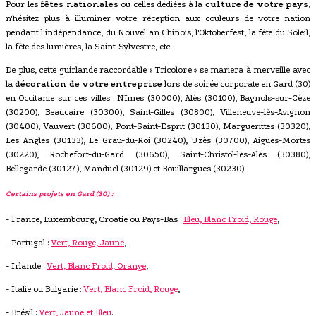
Pour les
fêtes nationales
ou celles dédiées à la
culture de votre pays
,
n'hésitez plus à illuminer votre réception aux couleurs de votre nation
pendant l'indépendance, du Nouvel an Chinois, l'Oktoberfest, la fête du Soleil,
la fête des lumières, la Saint-Sylvestre, etc.
De plus, cette guirlande raccordable « Tricolore » se mariera à merveille avec
la
décoration de votre entreprise
lors de soirée corporate en Gard (30)
en Occitanie sur ces villes : Nîmes (30000), Alès (30100), Bagnols-sur-Cèze
(30200), Beaucaire (30300), Saint-Gilles (30800), Villeneuve-lès-Avignon
(30400), Vauvert (30600), Pont-Saint-Esprit (30130), Marguerittes (30320),
Les Angles (30133), Le Grau-du-Roi (30240), Uzès (30700), Aigues-Mortes
(30220), Rochefort-du-Gard (30650), Saint-Christol-lès-Alès (30380),
Bellegarde (30127), Manduel (30129) et Bouillargues (30230).
Certains projets en Gard (30) :
- France, Luxembourg, Croatie ou Pays-Bas :
Bleu, Blanc Froid, Rouge
,
- Portugal :
Vert, Rouge, Jaune
,
- Irlande :
Vert, Blanc Froid, Orange
,
- Italie ou Bulgarie :
Vert, Blanc Froid, Rouge
,
- Brésil :
Vert, Jaune et Bleu
.