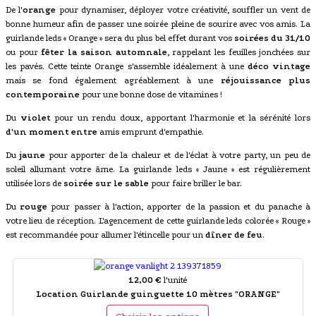
De l'
orange
pour dynamiser, déployer votre créativité, souffler un vent de
bonne humeur afin de passer une soirée pleine de sourire avec vos amis. La
guirlande leds « Orange » sera du plus bel effet durant vos
soirées du 31/10
ou pour
fêter la saison automnale
, rappelant les feuilles jonchées sur
les pavés. Cette teinte Orange s'assemble idéalement à une
déco vintage
mais se fond également agréablement à une
réjouissance plus
contemporaine
pour une bonne dose de vitamines !
Du
violet
pour un rendu doux, apportant l'harmonie et la sérénité lors
d'un moment entre
amis emprunt d'empathie.
Du
jaune
pour apporter de la chaleur et de l'éclat à votre party, un peu de
soleil allumant votre âme. La guirlande leds « Jaune » est régulièrement
utilisée lors de
soirée sur le sable
pour faire briller le bar.
Du
rouge
pour passer à l'action, apporter de la passion et du panache à
votre lieu de réception. L'agencement de cette guirlande leds colorée « Rouge »
est recommandée pour allumer l'étincelle pour un
dîner de feu
.
12,00 €
l'unité
Location Guirlande guinguette 10 mètres "ORANGE"