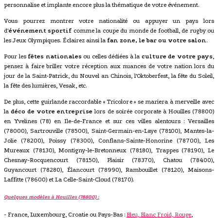
personnalise et implante encore plus la thématique de votre événement.
Vous pourrez montrer votre nationalité ou appuyer un pays lors
d'
événement sportif
comme la coupe du monde de football, de rugby ou
les Jeux Olympiques. Éclairez ainsi la
fan zone, le bar ou votre salon
.
Pour les
fêtes nationales
ou celles dédiées à la
culture de votre pays
,
pensez à faire briller votre réception aux nuances de votre nation lors du
jour de la Saint-Patrick, du Nouvel an Chinois, l'Oktoberfest, la fête du Soleil,
la fête des lumières, Vesak, etc.
De plus, cette guirlande raccordable « Tricolore » se mariera à merveille avec
la
déco de votre entreprise
lors de soirée corporate à Houilles (78800)
en Yvelines (78) en Ile-de-France et sur ces villes alentours : Versailles
(78000), Sartrouville (78500), Saint-Germain-en-Laye (78100), Mantes-la-
Jolie (78200), Poissy (78300), Conflans-Sainte-Honorine (78700), Les
Mureaux (78130), Montigny-le-Bretonneux (78180), Trappes (78190), Le
Chesnay-Rocquencourt (78150), Plaisir (78370), Chatou (78400),
Guyancourt (78280), Élancourt (78990), Rambouillet (78120), Maisons-
Laffitte (78600) et La Celle-Saint-Cloud (78170).
Quelques modèles à Houilles (78800) :
- France, Luxembourg, Croatie ou Pays-Bas :
Bleu, Blanc Froid, Rouge
,