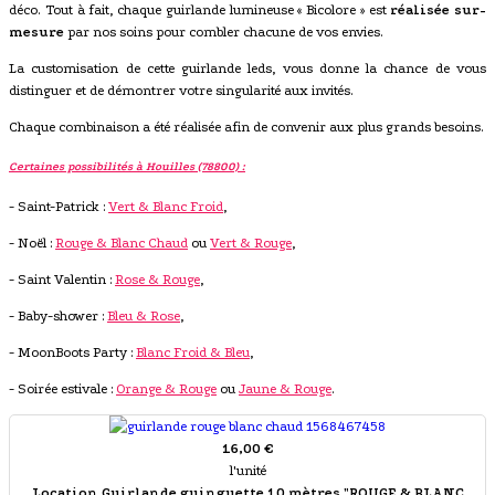
déco. Tout à fait, chaque guirlande lumineuse « Bicolore » est
réalisée sur-
mesure
par nos soins pour combler chacune de vos envies.
La customisation de cette guirlande leds, vous donne la chance de vous
distinguer et de démontrer votre singularité aux invités.
Chaque combinaison a été réalisée afin de convenir aux plus grands besoins.
Certaines possibilités à Houilles (78800) :
- Saint-Patrick :
Vert & Blanc Froid
,
- Noël :
Rouge & Blanc Chaud
ou
Vert & Rouge
,
- Saint Valentin :
Rose & Rouge
,
- Baby-shower :
Bleu & Rose
,
- MoonBoots Party :
Blanc Froid & Bleu
,
- Soirée estivale :
Orange & Rouge
ou
Jaune & Rouge
.
16,00 €
l'unité
Location Guirlande guinguette 10 mètres "ROUGE & BLANC