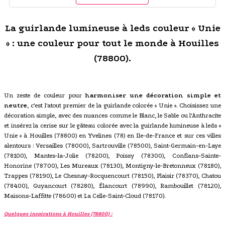
La guirlande lumineuse à leds couleur « Unie
» : une couleur pour tout le monde à Houilles
(78800).
Un zeste de couleur pour
harmoniser une décoration simple et
neutre
, c'est l'atout premier de la guirlande colorée « Unie ». Choisissez une
décoration simple, avec des nuances comme le Blanc, le Sable ou l'Anthracite
et insérez la cerise sur le gâteau colorée avec la guirlande lumineuse à leds «
Unie » à Houilles (78800) en Yvelines (78) en Ile-de-France et sur ces villes
alentours : Versailles (78000), Sartrouville (78500), Saint-Germain-en-Laye
(78100), Mantes-la-Jolie (78200), Poissy (78300), Conflans-Sainte-
Honorine (78700), Les Mureaux (78130), Montigny-le-Bretonneux (78180),
Trappes (78190), Le Chesnay-Rocquencourt (78150), Plaisir (78370), Chatou
(78400), Guyancourt (78280), Élancourt (78990), Rambouillet (78120),
Maisons-Laffitte (78600) et La Celle-Saint-Cloud (78170).
Quelques inspirations à Houilles (78800) :