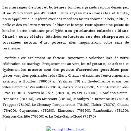
Les
mariages d'antan et bohèmes
font leurs grands retours depuis peu
et ne s'envoleront pas d'aussitôt. Leurs
styles minimalistes et bruts
,
nous appellent à la légéreté avec des matières brutes comme le bois, le blé, la
paille et des couleurs neutres : le blanc et le beige. Pour ajouter une pointe de
lumière à cette ambiance privilégiée,
nos guirlandes colorées « Blanc
Chaud » sont idéales
. Attachées en
hauteur sur des charpentes
et
torsadées autour d'un poteau
, elles magnifieront votre salle de
cérémonie.
L'extérieur est également un facteur important à valoriser lors de votre
célébration de mariage. Fréquemment au vert, les
végétaux
, les
arbres
et
également les
murets
sont des
points d'accroches possibles
pour
placer vos jolies guirlandes leds « Blanc Chaud » et sublimer l'environnement
extérieur à Houilles (78800) en Yvelines (78) en Ile-de-France et sur ces
villes alentours : Versailles (78000), Sartrouville (78500), Saint-Germain-en-
Laye (78100), Mantes-la-Jolie (78200), Poissy (78300), Conflans-Sainte-
Honorine (78700), Les Mureaux (78130), Montigny-le-Bretonneux (78180),
Trappes (78190), Le Chesnay-Rocquencourt (78150), Plaisir (78370), Chatou
(78400), Guyancourt (78280), Élancourt (78990), Rambouillet (78120),
Maisons-Laffitte (78600) et La Celle-Saint-Cloud (78170).