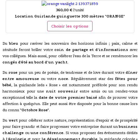
360,00 €
l'unité
Location Guirlande guinguette 300 mètres "ORANGE"
Choisir les options
Du
bleu
pour raviver les souvenirs des horizons infinis ; paix, calme et
zénitude feront briller votre
coin de partage et d'informations
avec
vos collégues. Mais aussi, pour célébrer l'eau de la Terre et se remémorer les
congés d'été au bord d'un yacht
.
Du
rose
pour un peu de poésie, de tendresse et de love durant votre
dîner
entre amoureuse
ou votre
noce
. Régulièrement star des
fêtes pour
bébé
, la guirlande leds « Rose » est notamment préférée pour son rendu
harmonieux pour une
nuit souvenir
entre amis ou un rendez-vous
exceptionnel telle la
date de votre premier baisé
afin de prouver votre
affection à quelqu'un. Elle peut aussi être disposée pour la bonne cause lors
du connu
"Octobre Rose"
.
Du
vert
pour célébrer notre nature, représentation d'espoir et de prospérité
pour faire grandir et faire progresser votre entreprise durant un
business
challenge
ou
une conférence
. Si vous proposez des événements dédiés
à
l'écologie
et pour
le développement durable
, la guirlande colorée «