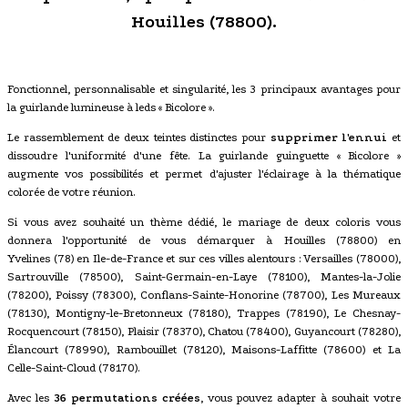
Houilles (78800).
Fonctionnel, personnalisable et singularité, les 3 principaux avantages pour
la guirlande lumineuse à leds « Bicolore ».
Le rassemblement de deux teintes distinctes pour
supprimer l'ennui
et
dissoudre l'uniformité d'une fête. La guirlande guinguette « Bicolore »
augmente vos possibilités et permet d'ajuster l'éclairage à la thématique
colorée de votre réunion.
Si vous avez souhaité un thème dédié, le mariage de deux coloris vous
donnera l'opportunité de vous démarquer à Houilles (78800) en
Yvelines (78) en Ile-de-France et sur ces villes alentours : Versailles (78000),
Sartrouville (78500), Saint-Germain-en-Laye (78100), Mantes-la-Jolie
(78200), Poissy (78300), Conflans-Sainte-Honorine (78700), Les Mureaux
(78130), Montigny-le-Bretonneux (78180), Trappes (78190), Le Chesnay-
Rocquencourt (78150), Plaisir (78370), Chatou (78400), Guyancourt (78280),
Élancourt (78990), Rambouillet (78120), Maisons-Laffitte (78600) et La
Celle-Saint-Cloud (78170).
Avec les
36 permutations créées
, vous pouvez adapter à souhait votre