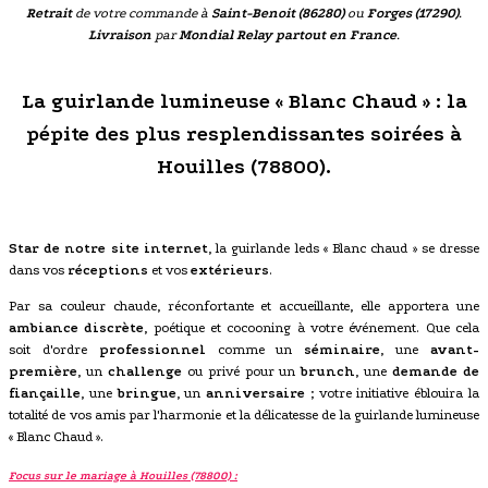
Retrait
de votre commande à
Saint-Benoit (86280)
ou
Forges (17290)
.
Livraison
par
Mondial Relay partout en France
.
La guirlande lumineuse « Blanc Chaud » : la
pépite des plus resplendissantes soirées à
Houilles (78800).
Star de notre site internet
, la guirlande leds « Blanc chaud » se dresse
dans vos
réceptions
et vos
extérieurs
.
Par sa couleur chaude, réconfortante et accueillante, elle apportera une
ambiance discrète
, poétique et cocooning à votre événement. Que cela
soit d'ordre
professionnel
comme un
séminaire
, une
avant-
première
, un
challenge
ou privé pour un
brunch
, une
demande de
fiançaille
, une
bringue
, un
anniversaire
; votre initiative éblouira la
totalité de vos amis par l'harmonie et la délicatesse de la guirlande lumineuse
« Blanc Chaud ».
Focus sur le mariage à Houilles (78800) :