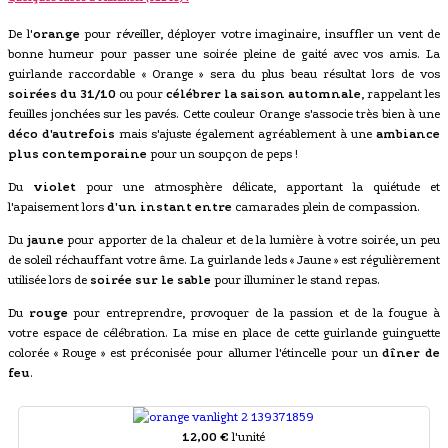
De l'
orange
pour réveiller, déployer votre imaginaire, insuffler un vent de
bonne humeur pour passer une soirée pleine de gaité avec vos amis. La
guirlande raccordable « Orange » sera du plus beau résultat lors de vos
soirées du 31/10
ou pour
célébrer la saison automnale
, rappelant les
feuilles jonchées sur les pavés. Cette couleur Orange s'associe très bien à une
déco d'autrefois
mais s'ajuste également agréablement à une
ambiance
plus contemporaine
pour un soupçon de peps !
Du
violet
pour une atmosphère délicate, apportant la quiétude et
l'apaisement lors
d'un instant entre
camarades plein de compassion.
Du
jaune
pour apporter de la chaleur et de la lumière à votre soirée, un peu
de soleil réchauffant votre âme. La guirlande leds « Jaune » est régulièrement
utilisée lors de
soirée sur le sable
pour illuminer le stand repas.
Du
rouge
pour entreprendre, provoquer de la passion et de la fougue à
votre espace de célébration. La mise en place de cette guirlande guinguette
colorée « Rouge » est préconisée pour allumer l'étincelle pour un
dîner de
feu
.
12,00 €
l'unité