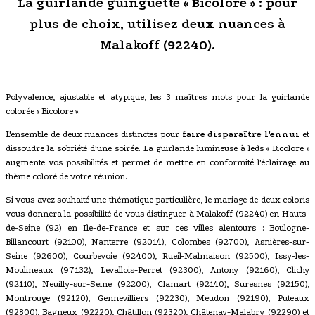
La guirlande guinguette « Bicolore » : pour
plus de choix, utilisez deux nuances à
Malakoff (92240).
Polyvalence, ajustable et atypique, les 3 maîtres mots pour la guirlande
colorée « Bicolore ».
L'ensemble de deux nuances distinctes pour
faire disparaître l'ennui
et
dissoudre la sobriété d'une soirée. La guirlande lumineuse à leds « Bicolore »
augmente vos possibilités et permet de mettre en conformité l'éclairage au
thème coloré de votre réunion.
Si vous avez souhaité une thématique particulière, le mariage de deux coloris
vous donnera la possibilité de vous distinguer à Malakoff (92240) en Hauts-
de-Seine (92) en Ile-de-France et sur ces villes alentours : Boulogne-
Billancourt (92100), Nanterre (92014), Colombes (92700), Asnières-sur-
Seine (92600), Courbevoie (92400), Rueil-Malmaison (92500), Issy-les-
Moulineaux (97132), Levallois-Perret (92300), Antony (92160), Clichy
(92110), Neuilly-sur-Seine (92200), Clamart (92140), Suresnes (92150),
Montrouge (92120), Gennevilliers (92230), Meudon (92190), Puteaux
(92800), Bagneux (92220), Châtillon (92320), Châtenay-Malabry (92290) et