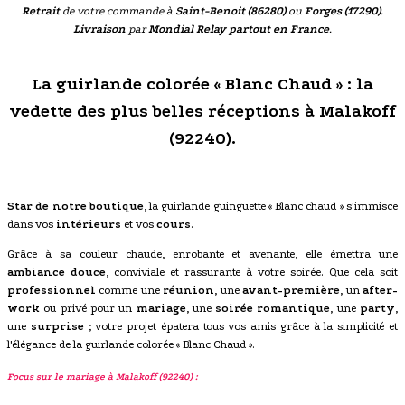
Retrait
de votre commande à
Saint-Benoit (86280)
ou
Forges (17290)
.
Livraison
par
Mondial Relay partout en France
.
La guirlande colorée « Blanc Chaud » : la
vedette des plus belles réceptions à Malakoff
(92240).
Star de notre boutique
, la guirlande guinguette « Blanc chaud » s'immisce
dans vos
intérieurs
et vos
cours
.
Grâce à sa couleur chaude, enrobante et avenante, elle émettra une
ambiance douce
, conviviale et rassurante à votre soirée. Que cela soit
professionnel
comme une
réunion
, une
avant-première
, un
after-
work
ou privé pour un
mariage
, une
soirée romantique
, une
party
,
une
surprise
; votre projet épatera tous vos amis grâce à la simplicité et
l'élégance de la guirlande colorée « Blanc Chaud ».
Focus sur le mariage à Malakoff (92240) :