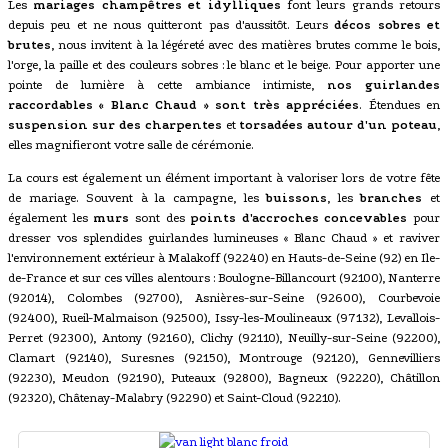
Les
mariages champêtres et idylliques
font leurs grands retours
depuis peu et ne nous quitteront pas d'aussitôt. Leurs
décos sobres et
brutes
, nous invitent à la légéreté avec des matières brutes comme le bois,
l'orge, la paille et des couleurs sobres : le blanc et le beige. Pour apporter une
pointe de lumière à cette ambiance intimiste,
nos guirlandes
raccordables « Blanc Chaud » sont très appréciées
. Étendues en
suspension sur des charpentes
et
torsadées autour d'un poteau
,
elles magnifieront votre salle de cérémonie.
La cours est également un élément important à valoriser lors de votre fête
de mariage. Souvent à la campagne, les
buissons
, les
branches
et
également les
murs
sont des
points d'accroches concevables
pour
dresser vos splendides guirlandes lumineuses « Blanc Chaud » et raviver
l'environnement extérieur à Malakoff (92240) en Hauts-de-Seine (92) en Ile-
de-France et sur ces villes alentours : Boulogne-Billancourt (92100), Nanterre
(92014), Colombes (92700), Asnières-sur-Seine (92600), Courbevoie
(92400), Rueil-Malmaison (92500), Issy-les-Moulineaux (97132), Levallois-
Perret (92300), Antony (92160), Clichy (92110), Neuilly-sur-Seine (92200),
Clamart (92140), Suresnes (92150), Montrouge (92120), Gennevilliers
(92230), Meudon (92190), Puteaux (92800), Bagneux (92220), Châtillon
(92320), Châtenay-Malabry (92290) et Saint-Cloud (92210).