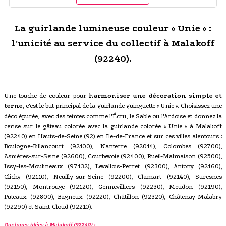
La guirlande lumineuse couleur « Unie » :
l'unicité au service du collectif à Malakoff
(92240).
Une touche de couleur pour
harmoniser une décoration simple et
terne
, c'est le but principal de la guirlande guinguette « Unie ». Choisissez une
déco épurée, avec des teintes comme l'Écru, le Sable ou l'Ardoise et donnez la
cerise sur le gâteau colorée avec la guirlande colorée « Unie » à Malakoff
(92240) en Hauts-de-Seine (92) en Ile-de-France et sur ces villes alentours :
Boulogne-Billancourt (92100), Nanterre (92014), Colombes (92700),
Asnières-sur-Seine (92600), Courbevoie (92400), Rueil-Malmaison (92500),
Issy-les-Moulineaux (97132), Levallois-Perret (92300), Antony (92160),
Clichy (92110), Neuilly-sur-Seine (92200), Clamart (92140), Suresnes
(92150), Montrouge (92120), Gennevilliers (92230), Meudon (92190),
Puteaux (92800), Bagneux (92220), Châtillon (92320), Châtenay-Malabry
(92290) et Saint-Cloud (92210).
Quelques idées à Malakoff (92240) :