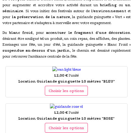
pour augmenter et accroître votre activité durant un
briefing
ou
un
séminaire
. Si vous initiez des festivals autour de
l'environnement
et
pour
la préservation de la nature
, la guirlande guinguette « Vert » est
votre partenaire et s'adaptera à merveille avec votre engagement.
Du
blanc froid
, pour
accentuer le fragment d'une décoration
désirant être souligné tel un produit, un coin repas, des affiches, des plantes.
Envisagez une fête, un jour d'été, la guirlande guinguette « Blanc Froid »
suspendue au-dessus d'un jardin
, le chemin est dessiné rapidement
pour retrouver l'ambiance centrale de la fête.
12,00 €
l'unité
Location Guirlande guinguette 10 mètres "BLEU"
Choisir les options
12,00 €
l'unité
Location Guirlande guinguette 10 mètres "ROSE"
Choisir les options