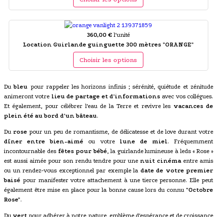
360,00 €
l'unité
Location Guirlande guinguette 300 mètres "ORANGE"
Choisir les options
Du
bleu
pour rappeler les horizons infinis ; sérénité, quiétude et zénitude
animeront votre
lieu de partage et d'informations
avec vos collégues.
Et également, pour célébrer l'eau de la Terre et revivre les
vacances de
plein été au bord d'un bâteau
.
Du
rose
pour un peu de romantisme, de délicatesse et de love durant votre
dîner entre bien-aimé
ou votre
lune de miel
. Fréquemment
incontournable des
fêtes pour bébé
, la guirlande lumineuse à leds « Rose »
est aussi aimée pour son rendu tendre pour une
nuit cinéma
entre amis
ou un rendez-vous exceptionnel par exemple la
date de votre premier
baisé
pour manifester votre attachement à une tierce personne. Elle peut
également être mise en place pour la bonne cause lors du connu
"Octobre
Rose"
.
Du
vert
pour adhérer à notre nature, emblème d'espérance et de croissance