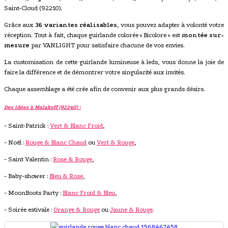
Saint-Cloud (92210).
Grâce aux
36 variantes réalisables
, vous pouvez adapter à volonté votre
réception. Tout à fait, chaque guirlande colorée « Bicolore » est
montée sur-
mesure
par VANLIGHT pour satisfaire chacune de vos envies.
La customisation de cette guirlande lumineuse à leds, vous donne la joie de
faire la différence et de démontrer votre singularité aux invités.
Chaque assemblage a été crée afin de convenir aux plus grands désirs.
Des idées à Malakoff (92240) :
- Saint-Patrick :
Vert & Blanc Froid
,
- Noël :
Rouge & Blanc Chaud
ou
Vert & Rouge
,
- Saint Valentin :
Rose & Rouge
,
- Baby-shower :
Bleu & Rose
,
- MoonBoots Party :
Blanc Froid & Bleu
,
- Soirée estivale :
Orange & Rouge
ou
Jaune & Rouge
.