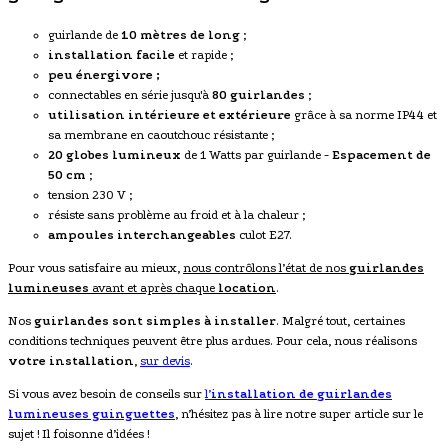
guirlande de
10 mètres de long
;
installation facile
et rapide ;
peu énergivore ;
connectables en série jusqu'à
80 guirlandes
;
utilisation intérieure et extérieure
grâce à sa norme IP44 et
sa membrane en caoutchouc résistante ;
20 globes lumineux
de 1 Watts par guirlande -
Espacement de
50 cm
;
tension 230 V ;
résiste sans problème au froid et à la chaleur ;
ampoules interchangeables
culot E27.
Pour vous satisfaire au mieux,
nous contrôlons l’état de nos
guirlandes
lumineuses
avant et après chaque
location
.
Nos
guirlandes sont simples à installer
. Malgré tout, certaines
conditions techniques peuvent être plus ardues. Pour cela, nous réalisons
votre installation
,
sur devis
.
Si vous avez besoin de conseils sur
l’
installation de
guirlandes
lumineuses guinguettes
, n’hésitez pas à lire notre super article sur le
sujet ! Il foisonne d’idées !