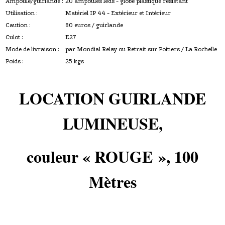
Ampoule/guirlande :
20 ampoules leds - globe plastique résistant
Utilisation :
Matériel IP 44 - Extérieur et Intérieur
Caution :
80 euros / guirlande
Culot :
E27
Mode de livraison :
par Mondial Relay ou Retrait sur Poitiers / La Rochelle
Poids :
25 kgs
LOCATION GUIRLANDE
LUMINEUSE,
couleur
«
ROUGE
»
, 100
Mètres