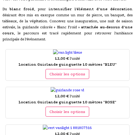
Du
blanc froid
, pour
intensifier l'élément d'une décoration
désirant être mis en exergue comme un mur de pierre, un banquet, des
tableaux, de la végétation. Concevez une inauguration, une nuit de saison
estivale, la guirlande colorée « Blanc Froid »
attachée au-dessus d'une
cours
, le parcours est tracé rapidement pour retrouver l'ambiance
principale de l'événement.
12,00 €
l'unité
Location Guirlande guinguette 10 mètres "BLEU"
Choisir les options
12,00 €
l'unité
Location Guirlande guinguette 10 mètres "ROSE"
Choisir les options
12,00 €
l'unité