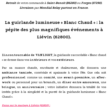
Retrait
de votre commande à
Saint-Benoit (86280)
ou
Forges (17290)
.
Livraison
par
Mondial Relay partout en France
.
La guirlande lumineuse « Blanc Chaud » : la
pépite des plus magnifiques événements à
Liévin (62800).
L'incontournable de VANLIGHT
, la guirlande raccordable « Blanc chaud
» se dresse dans vos
intérieurs
et vos
extérieurs
.
Par sa nuance chaude, enrobante et chaleureuse, elle donnera une
ambiance tamisée
, conviviale et apaisante à votre fête. Que cela soit
professionnel
comme un
comité
, une
avant-première
, un
after-
work
ou personnel pour un
brunch
, un
dîner entre amoureux
, une
bringue
, un
anniversaire
; votre initiative étonnera la totalité de vos
invités grâce à la simplicité et la pureté de la guirlande lumineuse « Blanc
Chaud ».
Focus sur le mariage à Liévin (62800) :