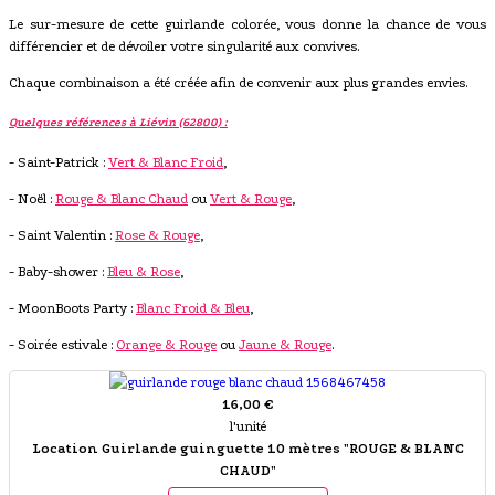
Le sur-mesure de cette guirlande colorée, vous donne la chance de vous
différencier et de dévoiler votre singularité aux convives.
Chaque combinaison a été créée afin de convenir aux plus grandes envies.
Quelques références à Liévin (62800) :
- Saint-Patrick :
Vert & Blanc Froid
,
- Noël :
Rouge & Blanc Chaud
ou
Vert & Rouge
,
- Saint Valentin :
Rose & Rouge
,
- Baby-shower :
Bleu & Rose
,
- MoonBoots Party :
Blanc Froid & Bleu
,
- Soirée estivale :
Orange & Rouge
ou
Jaune & Rouge
.
16,00 €
l'unité
Location Guirlande guinguette 10 mètres "ROUGE & BLANC
CHAUD"