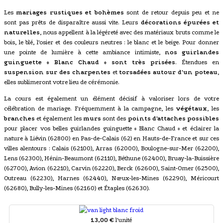
Les
mariages rustiques et bohèmes
sont de retour depuis peu et ne
sont pas prêts de disparaître aussi vite. Leurs
décorations épurées et
naturelles
, nous appellent à la légéreté avec des matériaux bruts comme le
bois, le blé, l'osier et des couleurs neutres : le blanc et le beige. Pour donner
une pointe de lumière à cette ambiance intimiste,
nos guirlandes
guinguette « Blanc Chaud » sont très prisées
. Étendues en
suspension sur des charpentes
et
torsadées autour d'un poteau
,
elles sublimeront votre lieu de cérémonie.
La cours est également un élément décisif à valoriser lors de votre
célébration de mariage. Fréquemment à la campagne, les
végétaux
, les
branches
et également les
murs
sont des
points d'attaches possibles
pour placer vos belles guirlandes guinguette « Blanc Chaud » et éclairer la
nature à Liévin (62800) en Pas-de-Calais (62) en Hauts-de-France et sur ces
villes alentours : Calais (62100), Arras (62000), Boulogne-sur-Mer (62200),
Lens (62300), Hénin-Beaumont (62110), Béthune (62400), Bruay-la-Buissière
(62700), Avion (62210), Carvin (62220), Berck (62600), Saint-Omer (62500),
Outreau (62230), Harnes (62440), Nœux-les-Mines (62290), Méricourt
(62680), Bully-les-Mines (62160) et Étaples (62630).
13,00 €
l'unité