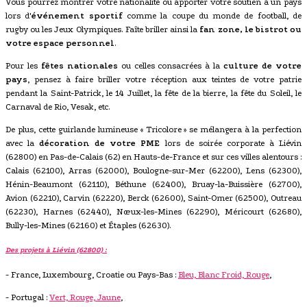
Vous pourrez montrer votre nationalité ou apporter votre soutien à un pays
lors d'
événement sportif
comme la coupe du monde de football, de
rugby ou les Jeux Olympiques. Faîte briller ainsi la
fan zone, le bistrot ou
votre espace personnel
.
Pour les
fêtes nationales
ou celles consacrées à la
culture de votre
pays
, pensez à faire briller votre réception aux teintes de votre patrie
pendant la Saint-Patrick, le 14 Juillet, la fête de la bierre, la fête du Soleil, le
Carnaval de Rio, Vesak, etc.
De plus, cette guirlande lumineuse « Tricolore » se mélangera à la perfection
avec la
décoration de votre PME
lors de soirée corporate à Liévin
(62800) en Pas-de-Calais (62) en Hauts-de-France et sur ces villes alentours :
Calais (62100), Arras (62000), Boulogne-sur-Mer (62200), Lens (62300),
Hénin-Beaumont (62110), Béthune (62400), Bruay-la-Buissière (62700),
Avion (62210), Carvin (62220), Berck (62600), Saint-Omer (62500), Outreau
(62230), Harnes (62440), Nœux-les-Mines (62290), Méricourt (62680),
Bully-les-Mines (62160) et Étaples (62630).
Des projets à Liévin (62800) :
- France, Luxembourg, Croatie ou Pays-Bas :
Bleu, Blanc Froid, Rouge
,
- Portugal :
Vert, Rouge, Jaune
,