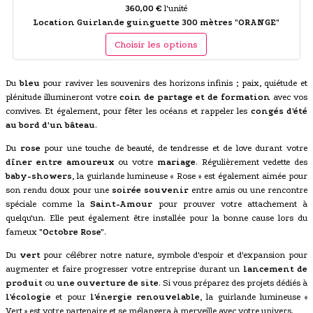
360,00 €
l'unité
Location Guirlande guinguette 300 mètres "ORANGE"
Choisir les options
Du
bleu
pour raviver les souvenirs des horizons infinis ; paix, quiétude et
plénitude illumineront votre
coin de partage et de formation
avec vos
convives. Et également, pour fêter les océans et rappeler les
congés d'été
au bord d'un bâteau
.
Du
rose
pour une touche de beauté, de tendresse et de love durant votre
dîner entre amoureux
ou votre
mariage
. Régulièrement vedette des
baby-showers
, la guirlande lumineuse « Rose » est également aimée pour
son rendu doux pour une
soirée souvenir
entre amis ou une rencontre
spéciale comme la
Saint-Amour
pour prouver votre attachement à
quelqu'un. Elle peut également être installée pour la bonne cause lors du
fameux
"Octobre Rose"
.
Du
vert
pour célébrer notre nature, symbole d'espoir et d'expansion pour
augmenter et faire progresser votre entreprise durant un
lancement de
produit
ou
une ouverture de site
. Si vous préparez des projets dédiés à
l'écologie
et pour
l'énergie renouvelable
, la guirlande lumineuse «
Vert » est votre partenaire et se mélangera à merveille avec votre univers.