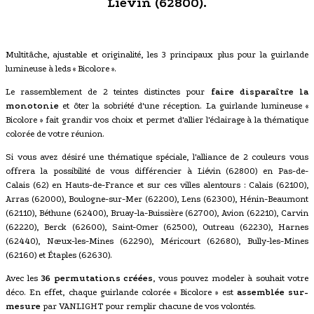
Liévin (62800).
Multitâche, ajustable et originalité, les 3 principaux plus pour la guirlande
lumineuse à leds « Bicolore ».
Le rassemblement de 2 teintes distinctes pour
faire disparaître la
monotonie
et ôter la sobriété d'une réception. La guirlande lumineuse «
Bicolore » fait grandir vos choix et permet d'allier l'éclairage à la thématique
colorée de votre réunion.
Si vous avez désiré une thématique spéciale, l'alliance de 2 couleurs vous
offrera la possibilité de vous différencier à Liévin (62800) en Pas-de-
Calais (62) en Hauts-de-France et sur ces villes alentours : Calais (62100),
Arras (62000), Boulogne-sur-Mer (62200), Lens (62300), Hénin-Beaumont
(62110), Béthune (62400), Bruay-la-Buissière (62700), Avion (62210), Carvin
(62220), Berck (62600), Saint-Omer (62500), Outreau (62230), Harnes
(62440), Nœux-les-Mines (62290), Méricourt (62680), Bully-les-Mines
(62160) et Étaples (62630).
Avec les
36 permutations créées
, vous pouvez modeler à souhait votre
déco. En effet, chaque guirlande colorée « Bicolore » est
assemblée sur-
mesure
par VANLIGHT pour remplir chacune de vos volontés.