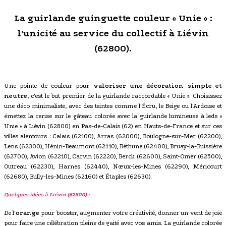
La guirlande guinguette couleur « Unie » :
l'unicité au service du collectif à Liévin
(62800).
Une pointe de couleur pour
valoriser une décoration simple et
neutre
, c'est le but premier de la guirlande raccordable « Unie ». Choisissez
une déco minimaliste, avec des teintes comme l'Écru, le Beige ou l'Ardoise et
émettez la cerise sur le gâteau colorée avec la guirlande lumineuse à leds «
Unie » à Liévin (62800) en Pas-de-Calais (62) en Hauts-de-France et sur ces
villes alentours : Calais (62100), Arras (62000), Boulogne-sur-Mer (62200),
Lens (62300), Hénin-Beaumont (62110), Béthune (62400), Bruay-la-Buissière
(62700), Avion (62210), Carvin (62220), Berck (62600), Saint-Omer (62500),
Outreau (62230), Harnes (62440), Nœux-les-Mines (62290), Méricourt
(62680), Bully-les-Mines (62160) et Étaples (62630).
Quelques idées à Liévin (62800) :
De l'
orange
pour booster, augmenter votre créativité, donner un vent de joie
pour faire une célébration pleine de gaité avec vos amis. La guirlande colorée