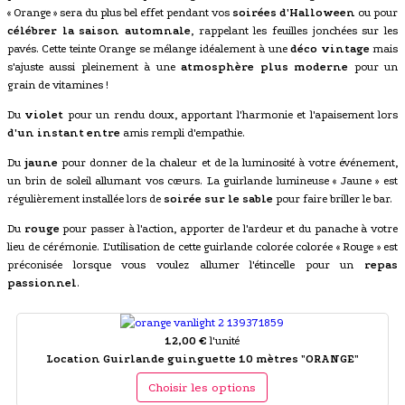
« Orange » sera du plus bel effet pendant vos
soirées d'Halloween
ou pour
célébrer la saison automnale
, rappelant les feuilles jonchées sur les
pavés. Cette teinte Orange se mélange idéalement à une
déco vintage
mais
s'ajuste aussi pleinement à une
atmosphère plus moderne
pour un
grain de vitamines !
Du
violet
pour un rendu doux, apportant l'harmonie et l'apaisement lors
d'un instant entre
amis rempli d'empathie.
Du
jaune
pour donner de la chaleur et de la luminosité à votre événement,
un brin de soleil allumant vos cœurs. La guirlande lumineuse « Jaune » est
régulièrement installée lors de
soirée sur le sable
pour faire briller le bar.
Du
rouge
pour passer à l'action, apporter de l'ardeur et du panache à votre
lieu de cérémonie. L'utilisation de cette guirlande colorée colorée « Rouge » est
préconisée lorsque vous voulez allumer l'étincelle pour un
repas
passionnel
.
12,00 €
l'unité
Location Guirlande guinguette 10 mètres "ORANGE"
Choisir les options