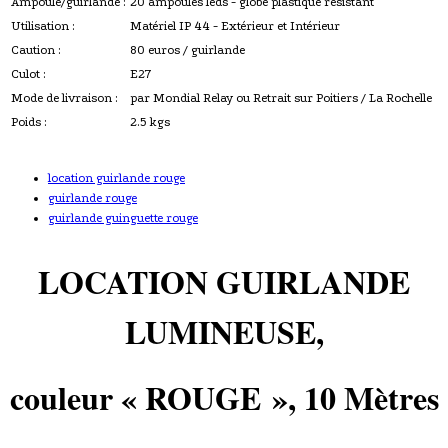
Ampoule/guirlande :
20 ampoules leds - globe plastique résistant
Utilisation :
Matériel IP 44 - Extérieur et Intérieur
Caution :
80 euros / guirlande
Culot :
E27
Mode de livraison :
par Mondial Relay ou Retrait sur Poitiers / La Rochelle
Poids :
2.5 kgs
location guirlande rouge
guirlande rouge
guirlande guinguette rouge
LOCATION GUIRLANDE
LUMINEUSE,
couleur
«
ROUGE
»
, 10 Mètres