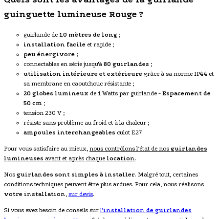
guinguette lumineuse Rouge ?
guirlande de
10 mètres de long
;
installation facile
et rapide ;
peu énergivore ;
connectables en série jusqu'à
80 guirlandes
;
utilisation intérieure et extérieure
grâce à sa norme IP44 et
sa membrane en caoutchouc résistante ;
20 globes lumineux
de 1 Watts par guirlande -
Espacement de
50 cm
;
tension 230 V ;
résiste sans problème au froid et à la chaleur ;
ampoules interchangeables
culot E27.
Pour vous satisfaire au mieux,
nous contrôlons l’état de nos
guirlandes
lumineuses
avant et après chaque
location
.
Nos
guirlandes sont simples à installer
. Malgré tout, certaines
conditions techniques peuvent être plus ardues. Pour cela, nous réalisons
votre installation
,
sur devis
.
Si vous avez besoin de conseils sur
l’
installation de
guirlandes