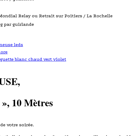
Mondial Relay ou Retrait sur Poitiers / La Rochelle
kg par guirlande
neuse leds
lore
guette blanc chaud vert violet
USE,
T
»
, 10 Mètres
de votre soirée.