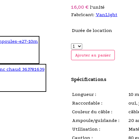
16,00 €
l'unité
Fabricant:
VanLight
Durée de location
Ajouter au panier
Spécifications
Longueur :
10 m
Raccordable :
oui,
Couleur du câble :
câbl
Ampoule/guirlande :
20 a
Utilisation :
Maté
Caution :
80 e