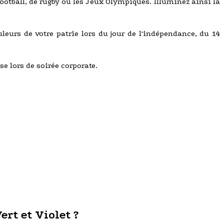
tball, de rugby ou les Jeux Olympiques. Illuminez ainsi la
uleurs de votre patrie lors du jour de l'indépendance, du 14
se lors de soirée corporate.
rt et Violet ?