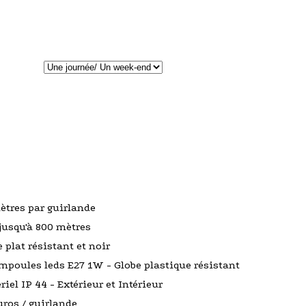
ètres par guirlande
 jusqu'à 800 mètres
e plat résistant et noir
mpoules leds E27 1W - Globe plastique résistant
riel IP 44 - Extérieur et Intérieur
uros / guirlande