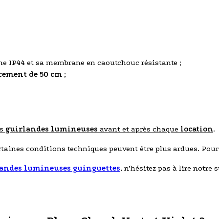
me IP44 et sa membrane en caoutchouc résistante ;
cement de 50 cm
;
os
guirlandes lumineuses
avant et après chaque
location
.
ertaines conditions techniques peuvent être plus ardues. Pou
andes lumineuses guinguettes
, n’hésitez pas à lire notre s