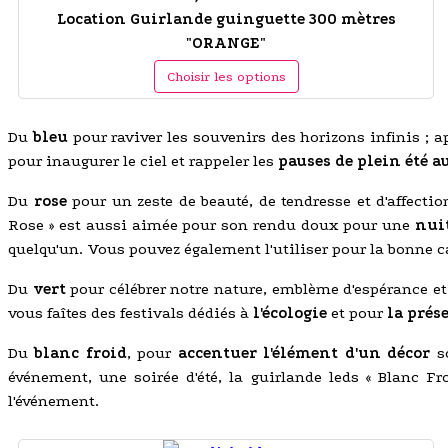
Location Guirlande guinguette 300 mètres
"ORANGE"
Choisir les options
Du
bleu
pour raviver les souvenirs des horizons infinis ; 
pour inaugurer le ciel et rappeler les
pauses de plein été a
Du
rose
pour un zeste de beauté, de tendresse et d'affecti
Rose » est aussi aimée pour son rendu doux pour une
nuit
quelqu'un. Vous pouvez également l'utiliser pour la bonne 
Du
vert
pour célébrer notre nature, emblème d'espérance et
vous faîtes des festivals dédiés à
l'écologie
et pour
la prés
Du
blanc froid
, pour
accentuer l'élément d'un décor
so
événement, une soirée d'été, la guirlande leds « Blanc Fr
l'événement.