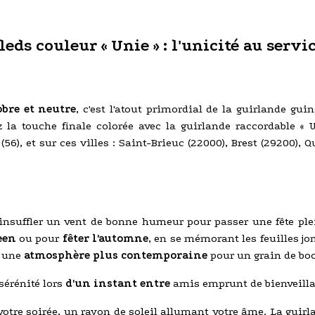
ds couleur « Unie » : l'unicité au servi
bre et neutre
, c'est l'atout primordial de la guirlande gu
la touche finale colorée avec la guirlande raccordable « 
n (56), et sur ces villes : Saint-Brieuc (22000), Brest (29200)
nsuffler un vent de bonne humeur pour passer une fête plei
een
ou pour
fêter l'automne
, en se mémorant les feuilles jo
à une
atmosphère plus contemporaine
pour un grain de boo
sérénité lors
d'un instant entre
amis emprunt de bienveilla
votre soirée, un rayon de soleil allumant votre âme. La guirl