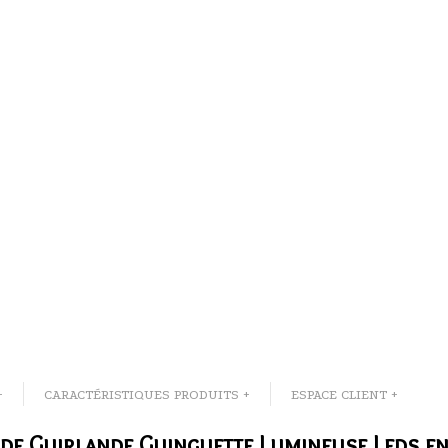
+
CARACTÉRISTIQUES PRODUITS +
ESPACE CLIENT +
 de Guirlande Guinguette Lumineuse Leds en