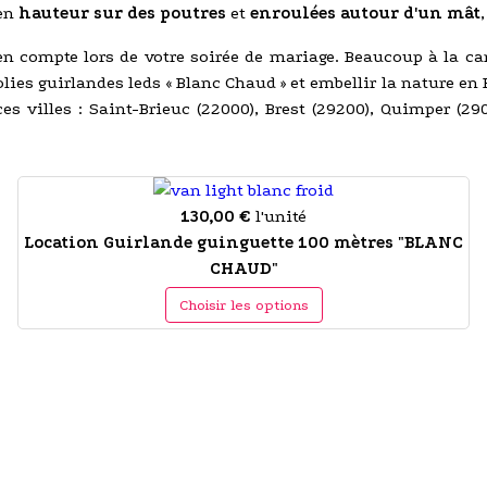
 en
hauteur sur des poutres
et
enroulées autour d'un mât
en compte lors de votre soirée de mariage. Beaucoup à la c
lies guirlandes leds « Blanc Chaud » et embellir la nature en
r ces villes : Saint-Brieuc (22000), Brest (29200), Quimper (2
130,00 €
l'unité
Location Guirlande guinguette 100 mètres "BLANC
CHAUD"
Choisir les options