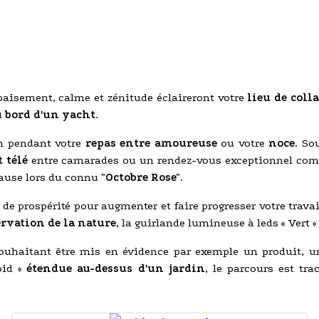
apaisement, calme et zénitude éclaireront votre
lieu de coll
u bord d'un yacht
.
on pendant votre
repas entre amoureuse
ou votre
noce
. So
 télé
entre camarades ou un rendez-vous exceptionnel co
cause lors du connu
"Octobre Rose"
.
 de prospérité pour augmenter et faire progresser votre trav
ervation de la nature
, la guirlande lumineuse à leds « Vert » 
uhaitant être mis en évidence par exemple un produit, un 
oid »
étendue au-dessus d'un jardin
, le parcours est tr