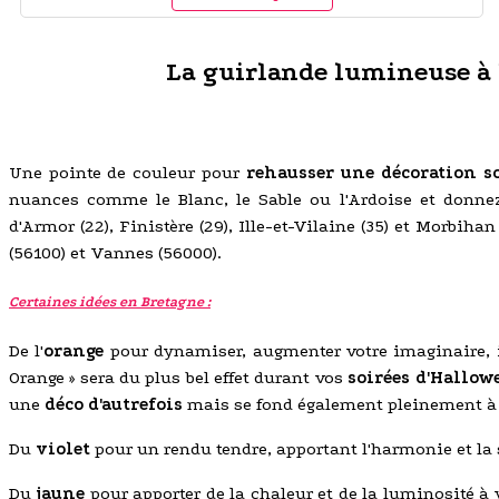
La guirlande lumineuse à le
Une pointe de couleur pour
rehausser une décoration so
nuances comme le Blanc, le Sable ou l'Ardoise et donnez 
d'Armor (22), Finistère (29), Ille-et-Vilaine (35) et Morbiha
(56100) et Vannes (56000).
Certaines idées en Bretagne :
De l'
orange
pour dynamiser, augmenter votre imaginaire, i
Orange » sera du plus bel effet durant vos
soirées d'Hallow
une
déco d'autrefois
mais se fond également pleinement 
Du
violet
pour un rendu tendre, apportant l'harmonie et la 
Du
jaune
pour apporter de la chaleur et de la luminosité à 