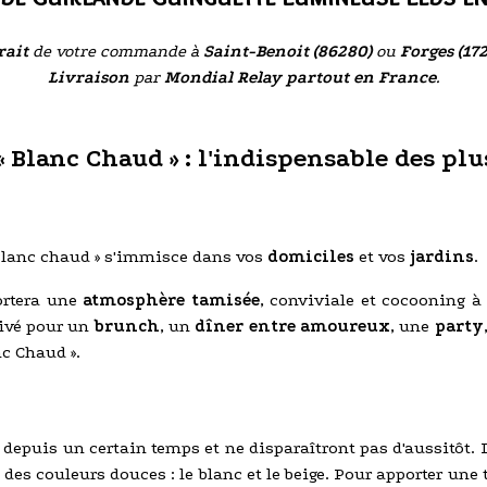
rait
de votre commande à
Saint-Benoit (86280)
ou
Forges (17
Livraison
par
Mondial Relay partout en France
.
 Blanc Chaud » : l'indispensable des pl
 Blanc chaud » s'immisce dans vos
domiciles
et vos
jardins
.
ortera une
atmosphère tamisée
, conviviale et cocooning à
ivé pour un
brunch
, un
dîner entre amoureux
, une
party
nc Chaud ».
 depuis un certain temps et ne disparaîtront pas d'aussitôt.
 des couleurs douces : le blanc et le beige. Pour apporter une