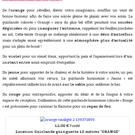
De l'
orange
pour réveiller, élever votre imaginaire, souffler un vent de
bonne humeur afin de faire une soirée pleine de plaisir avec vos amis. La
guirlande colorée « Orange » sera du plus bel effet pendant vos
soirées
déguisées
ou pour
inaugurer l'automne
, rappelant les feuilles jonchées
au sol. Cette teinte Orange se mélange idéalement à une
déco d'autrefois
mais s'adapte aussi agréablement à une
atmosphère plus d'actualité
pour un plein de boost !
Du
violet
pour un visuel doux, apportant la paix et l'apaisement lors
d'un
instant entre
amis emprunt d'empathie.
Du
jaune
pour apporter de la chaleur et de la lumière à votre soirée, un peu
de soleil allumant vos cœurs. La guirlande lumineuse « Jaune » est
régulièrement utilisée lors de
nuit sur le sable
pour sublimer le bar.
Du
rouge
pour entreprendre, apporter du désir et de la fougue à votre
espace de réception. L'utilisation de cette guirlande lumineuse colorée « Rouge
» est préconisée pour ranimer la flamme pour un
repas de feu
.
12,00 €
l'unité
Location Guirlande guinguette 10 mètres "ORANGE"