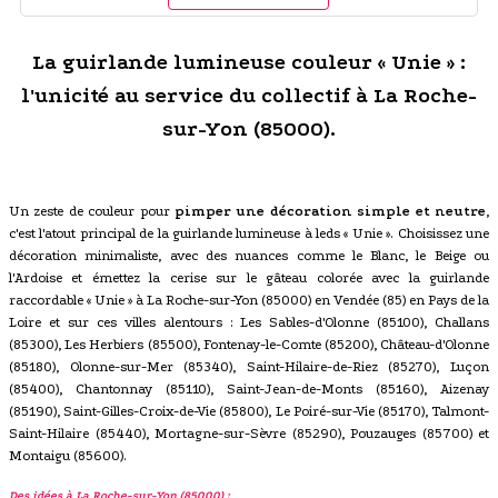
La guirlande lumineuse couleur « Unie » :
l'unicité au service du collectif à La Roche-
sur-Yon (85000).
Un zeste de couleur pour
pimper une décoration simple et neutre
,
c'est l'atout principal de la guirlande lumineuse à leds « Unie ». Choisissez une
décoration minimaliste, avec des nuances comme le Blanc, le Beige ou
l'Ardoise et émettez la cerise sur le gâteau colorée avec la guirlande
raccordable « Unie » à La Roche-sur-Yon (85000) en Vendée (85) en Pays de la
Loire et sur ces villes alentours : Les Sables-d'Olonne (85100), Challans
(85300), Les Herbiers (85500), Fontenay-le-Comte (85200), Château-d'Olonne
(85180), Olonne-sur-Mer (85340), Saint-Hilaire-de-Riez (85270), Luçon
(85400), Chantonnay (85110), Saint-Jean-de-Monts (85160), Aizenay
(85190), Saint-Gilles-Croix-de-Vie (85800), Le Poiré-sur-Vie (85170), Talmont-
Saint-Hilaire (85440), Mortagne-sur-Sèvre (85290), Pouzauges (85700) et
Montaigu (85600).
Des idées à La Roche-sur-Yon (85000) :