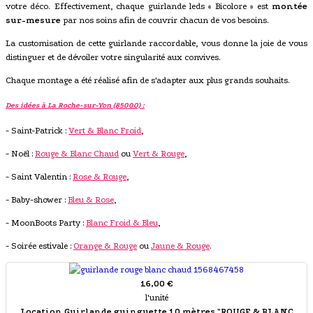
votre déco. Effectivement, chaque guirlande leds « Bicolore » est
montée
sur-mesure
par nos soins afin de couvrir chacun de vos besoins.
La customisation de cette guirlande raccordable, vous donne la joie de vous
distinguer et de dévoiler votre singularité aux convives.
Chaque montage a été réalisé afin de s'adapter aux plus grands souhaits.
Des idées à La Roche-sur-Yon (85000) :
- Saint-Patrick :
Vert & Blanc Froid
,
- Noël :
Rouge & Blanc Chaud
ou
Vert & Rouge
,
- Saint Valentin :
Rose & Rouge
,
- Baby-shower :
Bleu & Rose
,
- MoonBoots Party :
Blanc Froid & Bleu
,
- Soirée estivale :
Orange & Rouge
ou
Jaune & Rouge
.
16,00 €
l'unité
Location Guirlande guinguette 10 mètres "ROUGE & BLANC