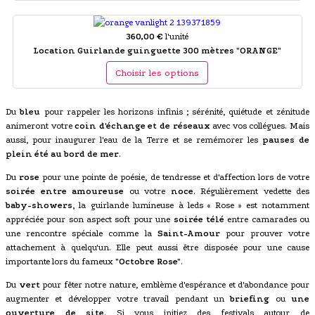
360,00 €
l'unité
Location Guirlande guinguette 300 mètres "ORANGE"
Choisir les options
Du
bleu
pour rappeler les horizons infinis ; sérénité, quiétude et zénitude
animeront votre
coin d'échange et de réseaux
avec vos collégues. Mais
aussi, pour inaugurer l'eau de la Terre et se remémorer les
pauses de
plein été au bord de mer
.
Du
rose
pour une pointe de poésie, de tendresse et d'affection lors de votre
soirée entre amoureuse
ou votre
noce
. Régulièrement vedette des
baby-showers
, la guirlande lumineuse à leds « Rose » est notamment
appréciée pour son aspect soft pour une
soirée télé
entre camarades ou
une rencontre spéciale comme la
Saint-Amour
pour prouver votre
attachement à quelqu'un. Elle peut aussi être disposée pour une cause
importante lors du fameux
"Octobre Rose"
.
Du
vert
pour fêter notre nature, emblème d'espérance et d'abondance pour
augmenter et développer votre travail pendant un
briefing
ou
une
ouverture de site
. Si vous initiez des festivals autour de