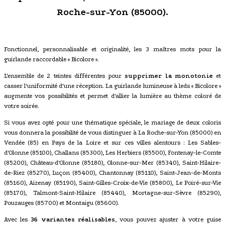
Roche-sur-Yon (85000).
Fonctionnel, personnalisable et originalité, les 3 maîtres mots pour la
guirlande raccordable « Bicolore ».
L'ensemble de 2 teintes différentes pour
supprimer la monotonie
et
casser l'uniformité d'une réception. La guirlande lumineuse à leds « Bicolore »
augmente vos possibilités et permet d'allier la lumière au thème coloré de
votre soirée.
Si vous avez opté pour une thématique spéciale, le mariage de deux coloris
vous donnera la possibilité de vous distinguer à La Roche-sur-Yon (85000) en
Vendée (85) en Pays de la Loire et sur ces villes alentours : Les Sables-
d'Olonne (85100), Challans (85300), Les Herbiers (85500), Fontenay-le-Comte
(85200), Château-d'Olonne (85180), Olonne-sur-Mer (85340), Saint-Hilaire-
de-Riez (85270), Luçon (85400), Chantonnay (85110), Saint-Jean-de-Monts
(85160), Aizenay (85190), Saint-Gilles-Croix-de-Vie (85800), Le Poiré-sur-Vie
(85170), Talmont-Saint-Hilaire (85440), Mortagne-sur-Sèvre (85290),
Pouzauges (85700) et Montaigu (85600).
Avec les
36 variantes réalisables
, vous pouvez ajuster à votre guise