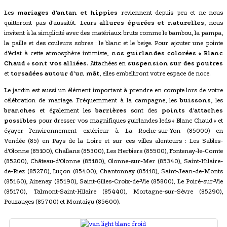
Les
mariages d'antan et hippies
reviennent depuis peu et ne nous
quitteront pas d'aussitôt. Leurs
allures épurées et naturelles
, nous
invitent à la simplicité avec des matériaux bruts comme le bambou, la pampa,
la paille et des couleurs sobres : le blanc et le beige. Pour ajouter une pointe
d'éclat à cette atmosphère intimiste,
nos guirlandes colorées « Blanc
Chaud » sont vos alliées
. Attachées en
suspension sur des poutres
et
torsadées autour d'un mât
, elles embelliront votre espace de noce.
Le jardin est aussi un élément important à prendre en compte lors de votre
célébration de mariage. Fréquemment à la campagne, les
buissons
, les
branches
et également les
barrières
sont des
points d'attaches
possibles
pour dresser vos magnifiques guirlandes leds « Blanc Chaud » et
égayer l'environnement extérieur à La Roche-sur-Yon (85000) en
Vendée (85) en Pays de la Loire et sur ces villes alentours : Les Sables-
d'Olonne (85100), Challans (85300), Les Herbiers (85500), Fontenay-le-Comte
(85200), Château-d'Olonne (85180), Olonne-sur-Mer (85340), Saint-Hilaire-
de-Riez (85270), Luçon (85400), Chantonnay (85110), Saint-Jean-de-Monts
(85160), Aizenay (85190), Saint-Gilles-Croix-de-Vie (85800), Le Poiré-sur-Vie
(85170), Talmont-Saint-Hilaire (85440), Mortagne-sur-Sèvre (85290),
Pouzauges (85700) et Montaigu (85600).