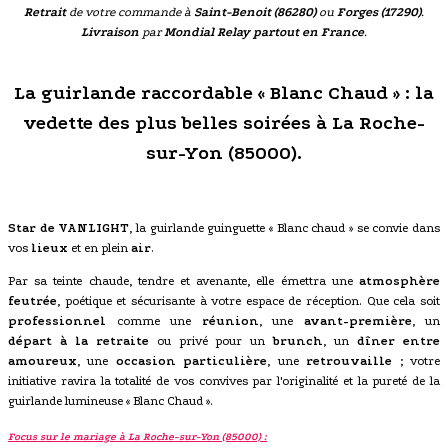
Retrait
de votre commande à
Saint-Benoit (86280)
ou
Forges (17290)
.
Livraison
par
Mondial Relay partout en France
.
La guirlande raccordable « Blanc Chaud » : la
vedette des plus belles soirées à La Roche-
sur-Yon (85000).
Star de VANLIGHT
, la guirlande guinguette « Blanc chaud » se convie dans
vos
lieux
et en plein
air
.
Par sa teinte chaude, tendre et avenante, elle émettra une
atmosphère
feutrée
, poétique et sécurisante à votre espace de réception. Que cela soit
professionnel
comme une
réunion
, une
avant-première
, un
départ à la retraite
ou privé pour un
brunch
, un
dîner entre
amoureux
, une
occasion particulière
, une
retrouvaille
; votre
initiative ravira la totalité de vos convives par l'originalité et la pureté de la
guirlande lumineuse « Blanc Chaud ».
Focus sur le mariage à La Roche-sur-Yon (85000) :