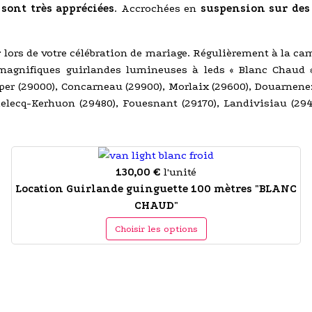
sont très appréciées
. Accrochées en
suspension sur des
r lors de votre célébration de mariage. Régulièrement à la c
agnifiques guirlandes lumineuses à leds « Blanc Chaud » 
imper (29000), Concarneau (29900), Morlaix (29600), Douarnene
elecq-Kerhuon (29480), Fouesnant (29170), Landivisiau (2940
130,00 €
l'unité
Location Guirlande guinguette 100 mètres "BLANC
CHAUD"
Choisir les options