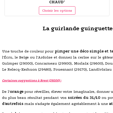
CHAUD"
Choisir les options
La guirlande guinguette c
Une touche de couleur pour
pimper une déco simple et t
l'Écru, le Beige ou l'Ardoise et donnez la cerise sur le gâte
Quimper (29000), Concarneau (29900), Morlaix (29600), Doua
Le Relecq-Kerhuon (29480), Fouesnant (29170), Landivisiau (
Certaines suggestions à Brest (29200) :
De l'
orange
pour réveiller, élever votre imaginaire, donner 
du plus beau résultat pendant vos
soirées du 31/10
ou po
d'autrefois
mais s'adapte également agréablement à une
a