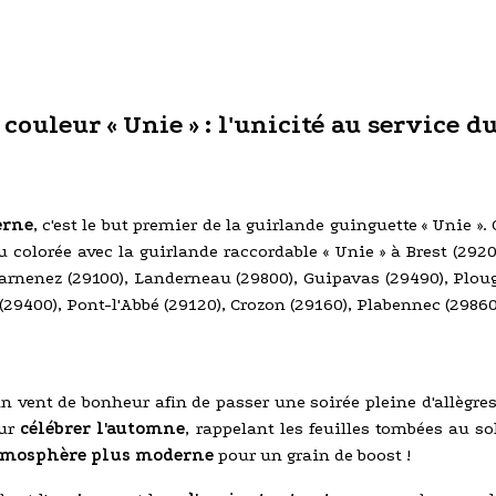
ouleur « Unie » : l'unicité au service du 
erne
, c'est le but premier de la guirlande guinguette « Unie
au colorée avec la guirlande raccordable « Unie » à Brest (2920
rnenez (29100), Landerneau (29800), Guipavas (29490), Ploug
29400), Pont-l'Abbé (29120), Crozon (29160), Plabennec (29860
un vent de bonheur afin de passer une soirée pleine d'allègres
ur
célébrer l'automne
, rappelant les feuilles tombées au 
tmosphère plus moderne
pour un grain de boost !