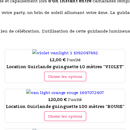
e et l'apaisement lors
d'un instant entre
camarades rempli
 votre party, un brin de soleil allumant votre âme. La guirl
 lieu de célébration. L'utilisation de cette guirlande lumine
12,00 €
l'unité
Location Guirlande guinguette 10 mètres "VIOLET"
Choisir les options
120,00 €
l'unité
Location Guirlande guinguette 100 mètres "ROUGE"
Choisir les options