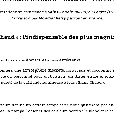
rait
de votre commande à
Saint-Benoit (86280)
ou
Forges (17
Livraison
par
Mondial Relay partout en France
.
haud » : l'indispensable des plus magnif
 joint dans vos
domiciles
et vos
extérieurs
.
 donnera une
atmosphère discrète
, conviviale et cocooning 
ite
ou personnel pour un
brunch
, un
dîner entre amour
a pureté de la guirlande lumineuse à leds « Blanc Chaud ».
etours depuis un certain temps et ne nous quitteront pas au
is, la pampa, l'osier et des couleurs sobres : le blanc et le 