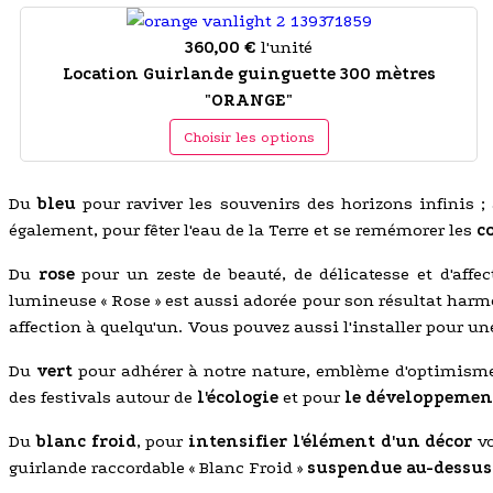
360,00 €
l'unité
Location Guirlande guinguette 300 mètres
"ORANGE"
Choisir les options
Du
bleu
pour raviver les souvenirs des horizons infinis 
également, pour fêter l'eau de la Terre et se remémorer les
c
Du
rose
pour un zeste de beauté, de délicatesse et d'affe
lumineuse « Rose » est aussi adorée pour son résultat ha
affection à quelqu'un. Vous pouvez aussi l'installer pour 
Du
vert
pour adhérer à notre nature, emblème d'optimisme e
des festivals autour de
l'écologie
et pour
le développemen
Du
blanc froid
, pour
intensifier l'élément d'un décor
vo
guirlande raccordable « Blanc Froid »
suspendue au-dessus 