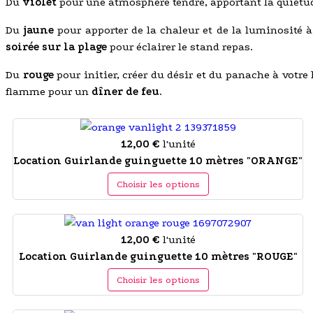
Du
violet
pour une atmosphère tendre, apportant la quiétud
Du
jaune
pour apporter de la chaleur et de la luminosité à
soirée sur la plage
pour éclairer le stand repas.
Du
rouge
pour initier, créer du désir et du panache à votre
flamme pour un
dîner de feu
.
12,00 €
l'unité
Location Guirlande guinguette 10 mètres "ORANGE"
Choisir les options
12,00 €
l'unité
Location Guirlande guinguette 10 mètres "ROUGE"
Choisir les options