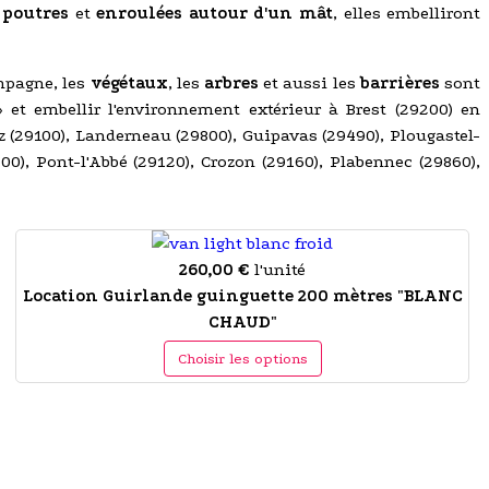
 poutres
et
enroulées autour d'un mât
, elles embelliront
ampagne, les
végétaux
, les
arbres
et aussi les
barrières
sont
et embellir l'environnement extérieur à Brest (29200) en
z (29100), Landerneau (29800), Guipavas (29490), Plougastel-
0), Pont-l'Abbé (29120), Crozon (29160), Plabennec (29860),
260,00 €
l'unité
Location Guirlande guinguette 200 mètres "BLANC
CHAUD"
Choisir les options