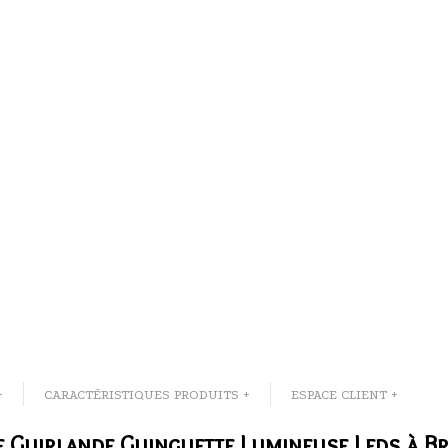
+
CARACTÉRISTIQUES PRODUITS +
ESPACE CLIENT +
e Guirlande Guinguette Lumineuse Leds à Br