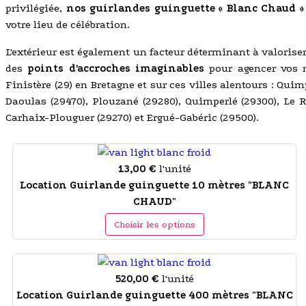
privilégiée,
nos guirlandes guinguette « Blanc Chaud » 
votre lieu de célébration.
L'extérieur est également un facteur déterminant à valorise
des
points d'accroches imaginables
pour agencer vos m
Finistère (29) en Bretagne et sur ces villes alentours : Qu
Daoulas (29470), Plouzané (29280), Quimperlé (29300), Le R
Carhaix-Plouguer (29270) et Ergué-Gabéric (29500).
13,00 €
l'unité
Location Guirlande guinguette 10 mètres "BLANC
CHAUD"
Choisir les options
520,00 €
l'unité
Location Guirlande guinguette 400 mètres "BLANC