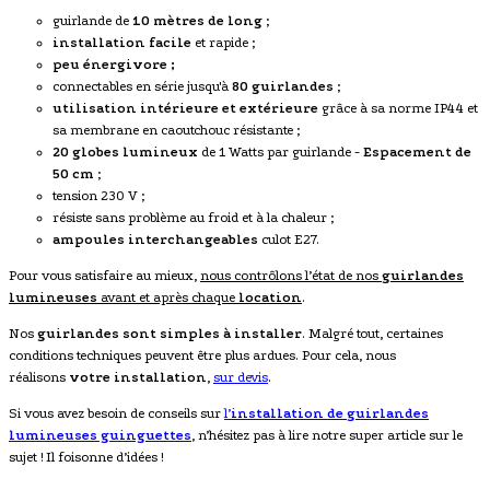
guirlande de
10 mètres de long
;
installation facile
et rapide ;
peu énergivore ;
connectables en série jusqu'à
80 guirlandes
;
utilisation intérieure et extérieure
grâce à sa norme IP44 et
sa membrane en caoutchouc résistante ;
20 globes lumineux
de 1 Watts par guirlande -
Espacement de
50 cm
;
tension 230 V ;
résiste sans problème au froid et à la chaleur ;
ampoules interchangeables
culot E27.
Pour vous satisfaire au mieux,
nous contrôlons l’état de nos
guirlandes
lumineuses
avant et après chaque
location
.
Nos
guirlandes sont simples à installer
. Malgré tout, certaines
conditions techniques peuvent être plus ardues. Pour cela, nous
réalisons
votre installation
,
sur devis
.
Si vous avez besoin de conseils sur
l’
installation de
guirlandes
lumineuses guinguettes
, n’hésitez pas à lire notre super article sur le
sujet ! Il foisonne d’idées !