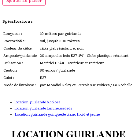
Ajouter au panier
Spécifications
Longueur :
10 mètres par guirlande
Raccordable :
oui, jusqu'à 800 mètres
Couleur du câble :
câble plat résistant et noir
Ampoule/guirlande :
20 ampoules leds E27 1W - Globe plastique résistant
Utilisation :
Matériel IP 44 - Extérieur et Intérieur
Caution :
80 euros / guirlande
Culot :
E27
Mode de livraison :
par Mondial Relay ou Retrait sur Poitiers / La Rochelle
location guirlande bicolore
location guirlande lumineuse leds
Location guirlande guinguette blanc froid et jaune
LOCATION GUIRLANDE