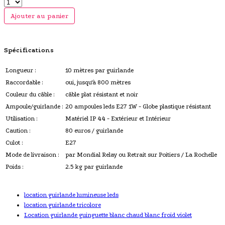
Ajouter au panier
Spécifications
Longueur :
10 mètres par guirlande
Raccordable :
oui, jusqu'à 800 mètres
Couleur du câble :
câble plat résistant et noir
Ampoule/guirlande :
20 ampoules leds E27 1W - Globe plastique résistant
Utilisation :
Matériel IP 44 - Extérieur et Intérieur
Caution :
80 euros / guirlande
Culot :
E27
Mode de livraison :
par Mondial Relay ou Retrait sur Poitiers / La Rochelle
Poids :
2.5 kg par guirlande
location guirlande lumineuse leds
location guirlande tricolore
Location guirlande guinguette blanc chaud blanc froid violet