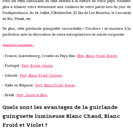
Pour les fêtes nationales ou celle dédiées à la culture de votre pays, n'hésitez
plus à éclairer votre événement aux couleurs de votre patrie lors du jour de
l'indépendance, du 14 Juillet, l'Oktoberfest, El Dia de Los Muertos, le Carnaval
de Rio, Vesak, etc.
De plus, cette guirlande guinguette raccordable « Tricolore » se mariera à la
perfection avec la décoration de votre entreprise lors de soirée corporate.
Quelques exemples :
- France, Luxembourg, Croatie ou Pays-Bas :
Bleu, Blanc Froid, Rouge
,
- Portugal :
Vert, Rouge, Jaune
,
- Irlande :
Vert, Blanc Froid, Orange
,
- Italie ou Bulgarie :
Vert, Blanc Froid, Rouge
,
- Brésil :
Vert, Jaune et Bleu
.
Quels sont les avantages de la guirlande
guinguette lumineuse Blanc Chaud, Blanc
Froid et Violet ?