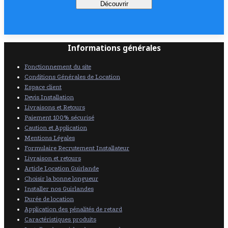
Découvrir
Informations générales
Fonctionnement du site
Conditions Générales de Location
Espace client
Devis Installation
Livraisons et Retours
Paiement 100% sécurisé
Caution et Application
Mentions Légales
Formulaire Recrutement Installateur
Livraison et retours
Article Location Guirlande
Choisir la bonne longueur
Installer nos Guirlandes
Durée de location
Application des pénalités de retard
Caractéristiques produits