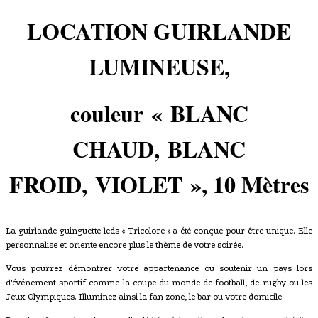
LOCATION GUIRLANDE
LUMINEUSE,
couleur
« BLANC
CHAUD, BLANC
FROID, VIOLET
»
, 10 Mètres
La guirlande guinguette leds « Tricolore » a été conçue pour être unique. Elle
personnalise et oriente encore plus le thème de votre soirée.
Vous pourrez démontrer votre appartenance ou soutenir un pays lors
d'événement sportif comme la coupe du monde de football, de rugby ou les
Jeux Olympiques. Illuminez ainsi la fan zone, le bar ou votre domicile.