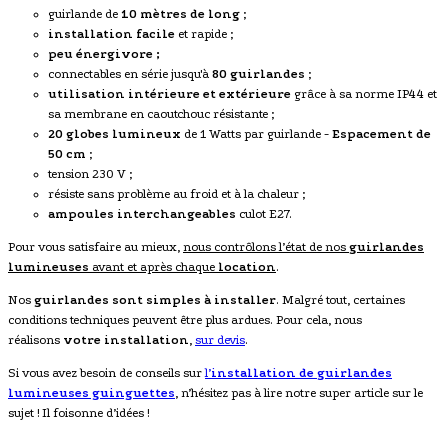
guirlande de
10 mètres de long
;
installation facile
et rapide ;
peu énergivore ;
connectables en série jusqu'à
80 guirlandes
;
utilisation intérieure et extérieure
grâce à sa norme IP44 et
sa membrane en caoutchouc résistante ;
20 globes lumineux
de 1 Watts par guirlande -
Espacement de
50 cm
;
tension 230 V ;
résiste sans problème au froid et à la chaleur ;
ampoules interchangeables
culot E27.
Pour vous satisfaire au mieux,
nous contrôlons l’état de nos
guirlandes
lumineuses
avant et après chaque
location
.
Nos
guirlandes sont simples à installer
. Malgré tout, certaines
conditions techniques peuvent être plus ardues. Pour cela, nous
réalisons
votre installation
,
sur devis
.
Si vous avez besoin de conseils sur
l’
installation de
guirlandes
lumineuses guinguettes
, n’hésitez pas à lire notre super article sur le
sujet ! Il foisonne d’idées !