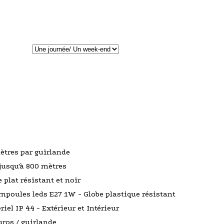
ètres par guirlande
 jusqu'à 800 mètres
e plat résistant et noir
mpoules leds E27 1W - Globe plastique résistant
riel IP 44 - Extérieur et Intérieur
uros / guirlande