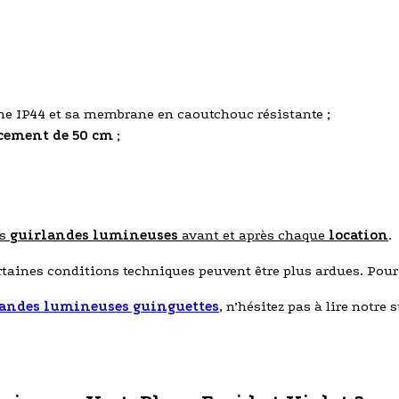
me IP44 et sa membrane en caoutchouc résistante ;
cement de 50 cm
;
os
guirlandes lumineuses
avant et après chaque
location
.
ertaines conditions techniques peuvent être plus ardues. Pou
andes lumineuses guinguettes
, n’hésitez pas à lire notre s