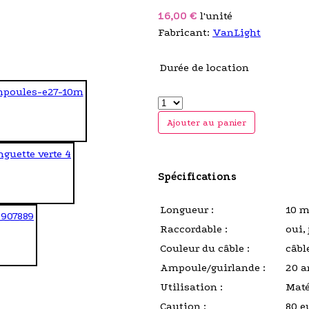
16,00 €
l'unité
Fabricant:
VanLight
Durée de location
Ajouter au panier
Spécifications
Longueur :
10 m
Raccordable :
oui,
Couleur du câble :
câbl
Ampoule/guirlande :
20 a
Utilisation :
Maté
Caution :
80 e