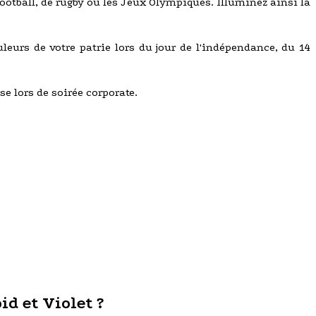
tball, de rugby ou les Jeux Olympiques. Illuminez ainsi la
uleurs de votre patrie lors du jour de l'indépendance, du 14
se lors de soirée corporate.
d et Violet ?