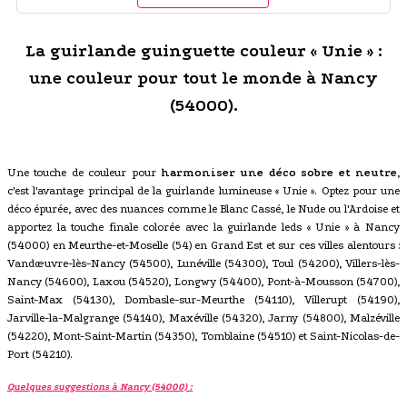
La guirlande guinguette couleur « Unie » :
une couleur pour tout le monde à Nancy
(54000).
Une touche de couleur pour
harmoniser une déco sobre et neutre
,
c'est l'avantage principal de la guirlande lumineuse « Unie ». Optez pour une
déco épurée, avec des nuances comme le Blanc Cassé, le Nude ou l'Ardoise et
apportez la touche finale colorée avec la guirlande leds « Unie » à Nancy
(54000) en Meurthe-et-Moselle (54) en Grand Est et sur ces villes alentours :
Vandœuvre-lès-Nancy (54500), Lunéville (54300), Toul (54200), Villers-lès-
Nancy (54600), Laxou (54520), Longwy (54400), Pont-à-Mousson (54700),
Saint-Max (54130), Dombasle-sur-Meurthe (54110), Villerupt (54190),
Jarville-la-Malgrange (54140), Maxéville (54320), Jarny (54800), Malzéville
(54220), Mont-Saint-Martin (54350), Tomblaine (54510) et Saint-Nicolas-de-
Port (54210).
Quelques suggestions à Nancy (54000) :