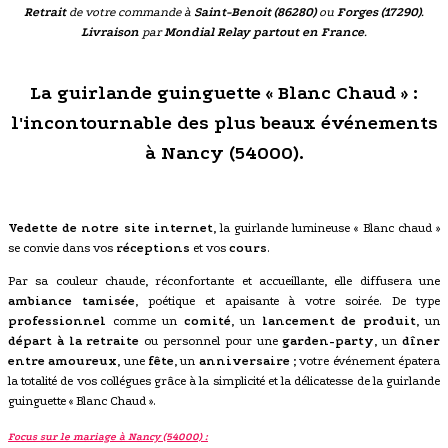
Retrait
de votre commande à
Saint-Benoit (86280)
ou
Forges (17290)
.
Livraison
par
Mondial Relay partout en France
.
La guirlande guinguette « Blanc Chaud » :
l'incontournable des plus beaux événements
à Nancy (54000).
Vedette de notre site internet
, la guirlande lumineuse « Blanc chaud »
se convie dans vos
réceptions
et vos
cours
.
Par sa couleur chaude, réconfortante et accueillante, elle diffusera une
ambiance tamisée
, poétique et apaisante à votre soirée. De type
professionnel
comme un
comité
, un
lancement de produit
, un
départ à la retraite
ou personnel pour une
garden-party
, un
dîner
entre amoureux
, une
fête
, un
anniversaire
; votre événement épatera
la totalité de vos collégues grâce à la simplicité et la délicatesse de la guirlande
guinguette « Blanc Chaud ».
Focus sur le mariage à Nancy (54000) :