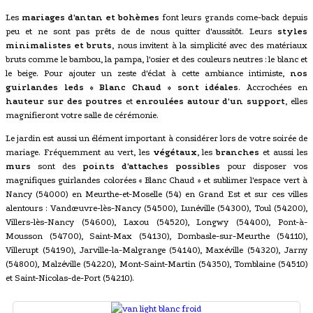
Les
mariages d'antan et bohèmes
font leurs grands come-back depuis
peu et ne sont pas prêts de de nous quitter d'aussitôt. Leurs
styles
minimalistes et bruts
, nous invitent à la simplicité avec des matériaux
bruts comme le bambou, la pampa, l'osier et des couleurs neutres : le blanc et
le beige. Pour ajouter un zeste d'éclat à cette ambiance intimiste,
nos
guirlandes leds « Blanc Chaud » sont idéales
. Accrochées en
hauteur sur des poutres
et
enroulées autour d'un support
, elles
magnifieront votre salle de cérémonie.
Le jardin est aussi un élément important à considérer lors de votre soirée de
mariage. Fréquemment au vert, les
végétaux
, les
branches
et aussi les
murs
sont des
points d'attaches possibles
pour disposer vos
magnifiques guirlandes colorées « Blanc Chaud » et sublimer l'espace vert à
Nancy (54000) en Meurthe-et-Moselle (54) en Grand Est et sur ces villes
alentours : Vandœuvre-lès-Nancy (54500), Lunéville (54300), Toul (54200),
Villers-lès-Nancy (54600), Laxou (54520), Longwy (54400), Pont-à-
Mousson (54700), Saint-Max (54130), Dombasle-sur-Meurthe (54110),
Villerupt (54190), Jarville-la-Malgrange (54140), Maxéville (54320), Jarny
(54800), Malzéville (54220), Mont-Saint-Martin (54350), Tomblaine (54510)
et Saint-Nicolas-de-Port (54210).