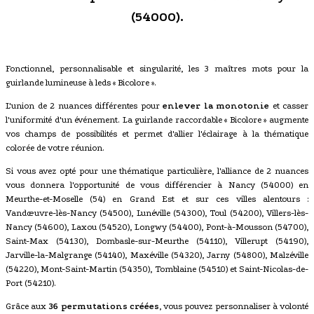
(54000).
Fonctionnel, personnalisable et singularité, les 3 maîtres mots pour la
guirlande lumineuse à leds « Bicolore ».
L'union de 2 nuances différentes pour
enlever la monotonie
et casser
l'uniformité d'un événement. La guirlande raccordable « Bicolore » augmente
vos champs de possibilités et permet d'allier l'éclairage à la thématique
colorée de votre réunion.
Si vous avez opté pour une thématique particulière, l'alliance de 2 nuances
vous donnera l'opportunité de vous différencier à Nancy (54000) en
Meurthe-et-Moselle (54) en Grand Est et sur ces villes alentours :
Vandœuvre-lès-Nancy (54500), Lunéville (54300), Toul (54200), Villers-lès-
Nancy (54600), Laxou (54520), Longwy (54400), Pont-à-Mousson (54700),
Saint-Max (54130), Dombasle-sur-Meurthe (54110), Villerupt (54190),
Jarville-la-Malgrange (54140), Maxéville (54320), Jarny (54800), Malzéville
(54220), Mont-Saint-Martin (54350), Tomblaine (54510) et Saint-Nicolas-de-
Port (54210).
Grâce aux
36 permutations créées
, vous pouvez personnaliser à volonté