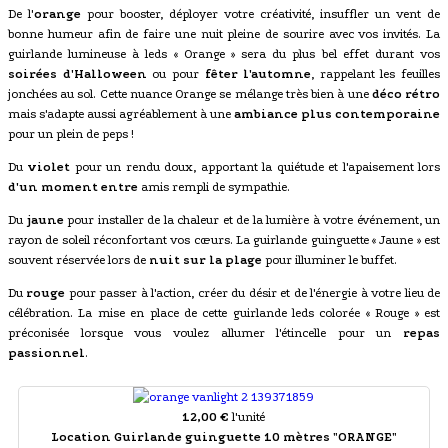
De l'
orange
pour booster, déployer votre créativité, insuffler un vent de
bonne humeur afin de faire une nuit pleine de sourire avec vos invités. La
guirlande lumineuse à leds « Orange » sera du plus bel effet durant vos
soirées d'Halloween
ou pour
fêter l'automne
, rappelant les feuilles
jonchées au sol. Cette nuance Orange se mélange très bien à une
déco rétro
mais s'adapte aussi agréablement à une
ambiance plus contemporaine
pour un plein de peps !
Du
violet
pour un rendu doux, apportant la quiétude et l'apaisement lors
d'un moment entre
amis rempli de sympathie.
Du
jaune
pour installer de la chaleur et de la lumière à votre événement, un
rayon de soleil réconfortant vos cœurs. La guirlande guinguette « Jaune » est
souvent réservée lors de
nuit sur la plage
pour illuminer le buffet.
Du
rouge
pour passer à l'action, créer du désir et de l'énergie à votre lieu de
célébration. La mise en place de cette guirlande leds colorée « Rouge » est
préconisée lorsque vous voulez allumer l'étincelle pour un
repas
passionnel
.
12,00 €
l'unité
Location Guirlande guinguette 10 mètres "ORANGE"