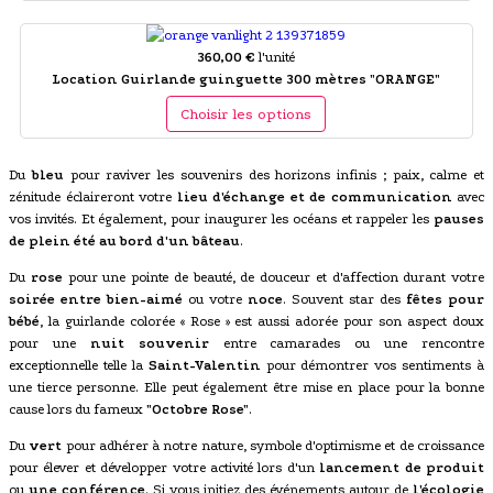
360,00 €
l'unité
Location Guirlande guinguette 300 mètres "ORANGE"
Choisir les options
Du
bleu
pour raviver les souvenirs des horizons infinis ; paix, calme et
zénitude éclaireront votre
lieu d'échange et de communication
avec
vos invités. Et également, pour inaugurer les océans et rappeler les
pauses
de plein été au bord d'un bâteau
.
Du
rose
pour une pointe de beauté, de douceur et d'affection durant votre
soirée entre bien-aimé
ou votre
noce
. Souvent star des
fêtes pour
bébé
, la guirlande colorée « Rose » est aussi adorée pour son aspect doux
pour une
nuit souvenir
entre camarades ou une rencontre
exceptionnelle telle la
Saint-Valentin
pour démontrer vos sentiments à
une tierce personne. Elle peut également être mise en place pour la bonne
cause lors du fameux
"Octobre Rose"
.
Du
vert
pour adhérer à notre nature, symbole d'optimisme et de croissance
pour élever et développer votre activité lors d'un
lancement de produit
ou
une conférence
. Si vous initiez des événements autour de
l'écologie