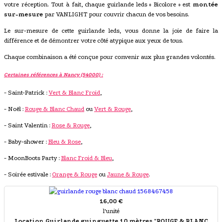
votre réception. Tout à fait, chaque guirlande leds « Bicolore » est
montée
sur-mesure
par VANLIGHT pour couvrir chacun de vos besoins.
Le sur-mesure de cette guirlande leds, vous donne la joie de faire la
différence et de démontrer votre côté atypique aux yeux de tous.
Chaque combinaison a été conçue pour convenir aux plus grandes volontés.
Certaines références à Nancy (54000) :
- Saint-Patrick :
Vert & Blanc Froid
,
- Noël :
Rouge & Blanc Chaud
ou
Vert & Rouge
,
- Saint Valentin :
Rose & Rouge
,
- Baby-shower :
Bleu & Rose
,
- MoonBoots Party :
Blanc Froid & Bleu
,
- Soirée estivale :
Orange & Rouge
ou
Jaune & Rouge
.
16,00 €
l'unité
Location Guirlande guinguette 10 mètres "ROUGE & BLANC