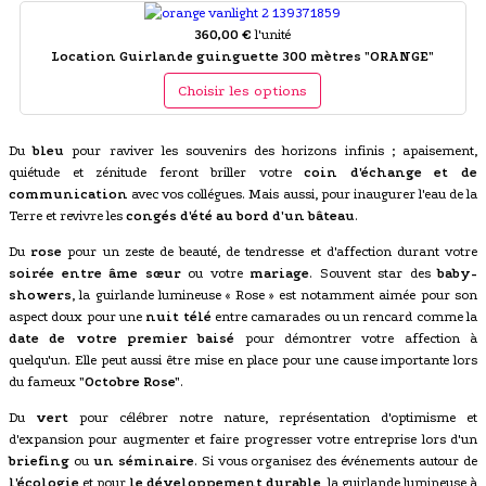
360,00 €
l'unité
Location Guirlande guinguette 300 mètres "ORANGE"
Choisir les options
Du
bleu
pour raviver les souvenirs des horizons infinis ; apaisement,
quiétude et zénitude feront briller votre
coin d'échange et de
communication
avec vos collégues. Mais aussi, pour inaugurer l'eau de la
Terre et revivre les
congés d'été au bord d'un bâteau
.
Du
rose
pour un zeste de beauté, de tendresse et d'affection durant votre
soirée entre âme sœur
ou votre
mariage
. Souvent star des
baby-
showers
, la guirlande lumineuse « Rose » est notamment aimée pour son
aspect doux pour une
nuit télé
entre camarades ou un rencard comme la
date de votre premier baisé
pour démontrer votre affection à
quelqu'un. Elle peut aussi être mise en place pour une cause importante lors
du fameux
"Octobre Rose"
.
Du
vert
pour célébrer notre nature, représentation d'optimisme et
d'expansion pour augmenter et faire progresser votre entreprise lors d'un
briefing
ou
un séminaire
. Si vous organisez des événements autour de
l'écologie
et pour
le développement durable
, la guirlande lumineuse à