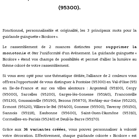
(95300).
Fonctionnel, personnalisable et originalité, les 3 principaux mots pour la
guirlande guinguette « Bicolore ».
Le rassemblement de 2 nuances distinctes pour
supprimer la
monotonie
et ôter l'uniformité d'un événement. La guirlande guinguette «
Bicolore » étend vos champs de possibilités et permet d'allier la lumière au
thème coloré de votre rassemblement.
Si vous avez opté pour une thématique dédiée, l'alliance de 2 couleurs vous
offrera l'opportunité de vous distinguer à Pontoise (95300) en Val-d'Oise (95)
en Ile-de-France et sur ces villes alentours : Argenteuil (95100), Cergy
(95000), Sarcelles (95200), Garges-lès-Gonesse (95140), Franconville
(95130), Goussainville (95190), Bezons (95870), Herblay-sur-Seine (95220),
Ermont (95120), Villiers-le-Bel (95400), Gonesse (95500), Taverny (95150),
Sannois (95118), Eaubonne (95600), Saint-Ouen-l'Aumône (95310),
Cormeilles-en-Parisis (95240) et Deuil-la-Barre (95170).
Grâce aux
36 variantes créées
, vous pouvez personnaliser à volonté
votre décoration. Effectivement, chaque guirlande colorée « Bicolore » est