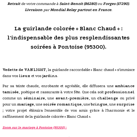
Retrait
de votre commande à
Saint-Benoit (86280)
ou
Forges (17290)
.
Livraison
par
Mondial Relay partout en France
.
La guirlande colorée « Blanc Chaud » :
l'indispensable des plus resplendissantes
soirées à Pontoise (95300).
Vedette de VANLIGHT
, la guirlande raccordable « Blanc chaud » s'immisce
dans vos
lieux
et vos
jardins
.
Par sa teinte chaude, enrobante et agréable, elle diffusera une
ambiance
tamisée
, poétique et rassurante à votre fête. Que cela soit
professionnel
comme un
séminaire
, une
avant-première
, un
challenge
ou privé
pour un
mariage
, une
soirée romantique
, une
bringue
, une
surprise
; votre projet éblouira l'ensemble de vos amis grâce à l'harmonie et le
raffinement de la guirlande colorée « Blanc Chaud ».
Zoom sur le mariage à Pontoise (95300) :