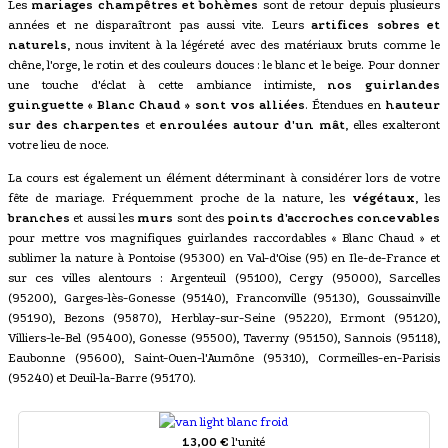
Les
mariages champêtres et bohèmes
sont de retour depuis plusieurs
années et ne disparaîtront pas aussi vite. Leurs
artifices sobres et
naturels
, nous invitent à la légéreté avec des matériaux bruts comme le
chêne, l'orge, le rotin et des couleurs douces : le blanc et le beige. Pour donner
une touche d'éclat à cette ambiance intimiste,
nos guirlandes
guinguette « Blanc Chaud » sont vos alliées
. Étendues en
hauteur
sur des charpentes
et
enroulées autour d'un mât
, elles exalteront
votre lieu de noce.
La cours est également un élément déterminant à considérer lors de votre
fête de mariage. Fréquemment proche de la nature, les
végétaux
, les
branches
et aussi les
murs
sont des
points d'accroches concevables
pour mettre vos magnifiques guirlandes raccordables « Blanc Chaud » et
sublimer la nature à Pontoise (95300) en Val-d'Oise (95) en Ile-de-France et
sur ces villes alentours : Argenteuil (95100), Cergy (95000), Sarcelles
(95200), Garges-lès-Gonesse (95140), Franconville (95130), Goussainville
(95190), Bezons (95870), Herblay-sur-Seine (95220), Ermont (95120),
Villiers-le-Bel (95400), Gonesse (95500), Taverny (95150), Sannois (95118),
Eaubonne (95600), Saint-Ouen-l'Aumône (95310), Cormeilles-en-Parisis
(95240) et Deuil-la-Barre (95170).
13,00 €
l'unité