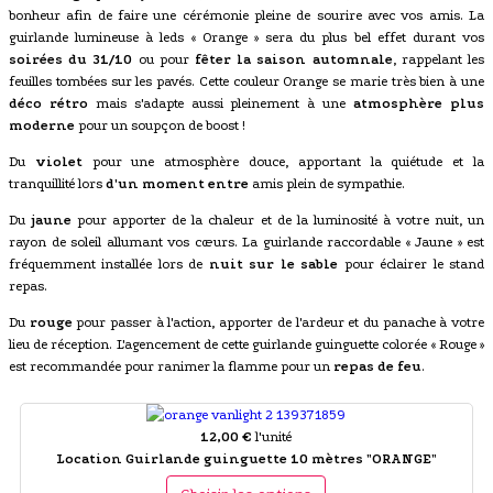
bonheur afin de faire une cérémonie pleine de sourire avec vos amis. La
guirlande lumineuse à leds « Orange » sera du plus bel effet durant vos
soirées du 31/10
ou pour
fêter la saison automnale
, rappelant les
feuilles tombées sur les pavés. Cette couleur Orange se marie très bien à une
déco rétro
mais s'adapte aussi pleinement à une
atmosphère plus
moderne
pour un soupçon de boost !
Du
violet
pour une atmosphère douce, apportant la quiétude et la
tranquillité lors
d'un moment entre
amis plein de sympathie.
Du
jaune
pour apporter de la chaleur et de la luminosité à votre nuit, un
rayon de soleil allumant vos cœurs. La guirlande raccordable « Jaune » est
fréquemment installée lors de
nuit sur le sable
pour éclairer le stand
repas.
Du
rouge
pour passer à l'action, apporter de l'ardeur et du panache à votre
lieu de réception. L'agencement de cette guirlande guinguette colorée « Rouge »
est recommandée pour ranimer la flamme pour un
repas de feu
.
12,00 €
l'unité
Location Guirlande guinguette 10 mètres "ORANGE"