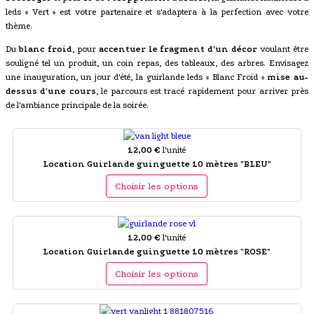
leds « Vert » est votre partenaire et s'adaptera à la perfection avec votre
thème.
Du
blanc froid
, pour
accentuer le fragment d'un décor
voulant être
souligné tel un produit, un coin repas, des tableaux, des arbres. Envisagez
une inauguration, un jour d'été, la guirlande leds « Blanc Froid »
mise au-
dessus d'une cours
, le parcours est tracé rapidement pour arriver près
de l'ambiance principale de la soirée.
12,00 €
l'unité
Location Guirlande guinguette 10 mètres "BLEU"
Choisir les options
12,00 €
l'unité
Location Guirlande guinguette 10 mètres "ROSE"
Choisir les options