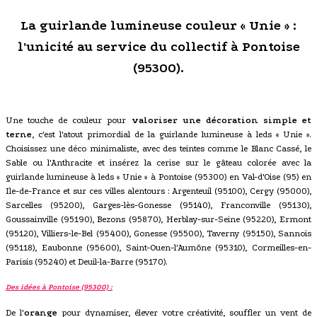
La guirlande lumineuse couleur « Unie » :
l'unicité au service du collectif à Pontoise
(95300).
Une touche de couleur pour
valoriser une décoration simple et
terne
, c'est l'atout primordial de la guirlande lumineuse à leds « Unie ».
Choisissez une déco minimaliste, avec des teintes comme le Blanc Cassé, le
Sable ou l'Anthracite et insérez la cerise sur le gâteau colorée avec la
guirlande lumineuse à leds « Unie » à Pontoise (95300) en Val-d'Oise (95) en
Ile-de-France et sur ces villes alentours : Argenteuil (95100), Cergy (95000),
Sarcelles (95200), Garges-lès-Gonesse (95140), Franconville (95130),
Goussainville (95190), Bezons (95870), Herblay-sur-Seine (95220), Ermont
(95120), Villiers-le-Bel (95400), Gonesse (95500), Taverny (95150), Sannois
(95118), Eaubonne (95600), Saint-Ouen-l'Aumône (95310), Cormeilles-en-
Parisis (95240) et Deuil-la-Barre (95170).
Des idées à Pontoise (95300) :
De l'
orange
pour dynamiser, élever votre créativité, souffler un vent de