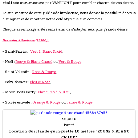
réalisée sur-mesure
par VANLIGHT pour combler chacun de vos désirs.
Le sur-mesure de cette guirlande lumineuse, vous donne la possibilité de vous
distinguer et de montrer votre côté atypique aux convives.
Chaque assemblage a été réalisé afin de s'adapter aux plus grands désirs.
Des idées à Pontoise (95300) :
- Saint-Patrick :
Vert & Blanc Froid
,
- Noël :
Rouge & Blanc Chaud
ou
Vert & Rouge
,
- Saint Valentin :
Rose & Rouge
,
- Baby-shower :
Bleu & Rose
,
- MoonBoots Party :
Blanc Froid & Bleu
,
- Soirée estivale :
Orange & Rouge
ou
Jaune & Rouge
.
16,00 €
l'unité
Location Guirlande guinguette 10 mètres "ROUGE & BLANC
CHAUD"