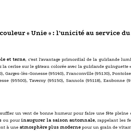
uleur « Unie » : l'unicité au service du
le et terne
, c'est l'avantage primordial de la guirlande lu
 la cerise sur le gâteau colorée avec la guirlande guinguette «
00), Garges-lès-Gonesse (95140), Franconville (95130), Pontois
onesse (95500), Taverny (95150), Sannois (95118), Eaubonne (
suffler un vent de bonne humeur pour faire une fête pleine 
s
ou pour
inaugurer la saison automnale
, rappelant les f
ent à une
atmosphère plus moderne
pour un grain de vitam