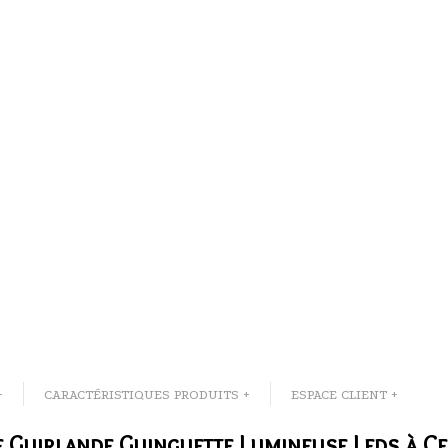
+
CARACTÉRISTIQUES PRODUITS +
ESPACE CLIENT +
e Guirlande Guinguette Lumineuse Leds à Ce