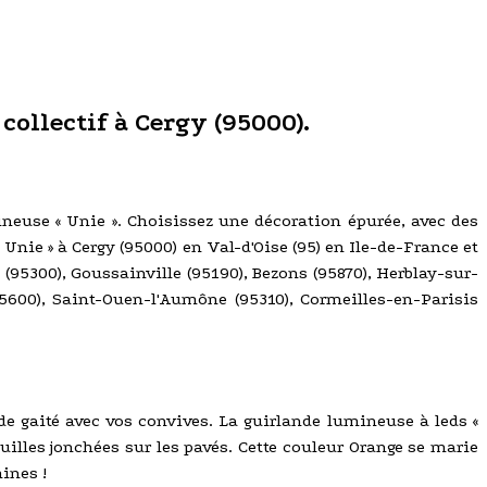
 collectif à Cergy (95000).
mineuse « Unie ». Choisissez une décoration épurée, avec des
 Unie » à Cergy (95000) en Val-d'Oise (95) en Ile-de-France et
e (95300), Goussainville (95190), Bezons (95870), Herblay-sur-
95600), Saint-Ouen-l'Aumône (95310), Cormeilles-en-Parisis
de gaité avec vos convives. La guirlande lumineuse à leds «
euilles jonchées sur les pavés. Cette couleur Orange se marie
ines !