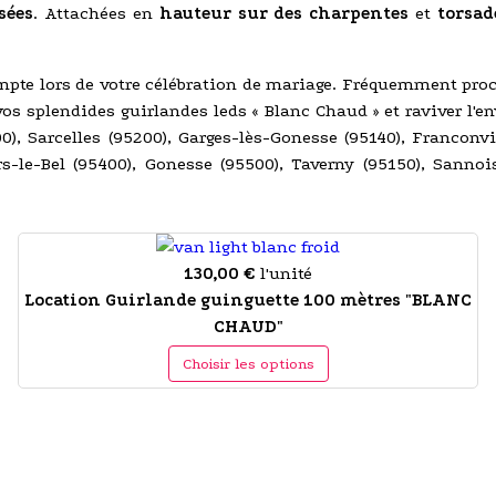
sées
. Attachées en
hauteur sur des charpentes
et
torsad
mpte lors de votre célébration de mariage. Fréquemment proc
os splendides guirlandes leds « Blanc Chaud » et raviver l'e
00), Sarcelles (95200), Garges-lès-Gonesse (95140), Franconvi
ers-le-Bel (95400), Gonesse (95500), Taverny (95150), Sanno
130,00 €
l'unité
Location Guirlande guinguette 100 mètres "BLANC
CHAUD"
Choisir les options