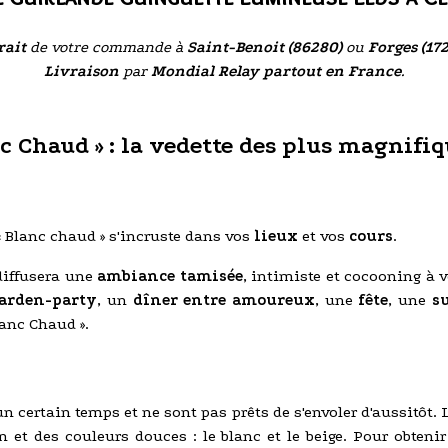
rait
de votre commande à
Saint-Benoit (86280)
ou
Forges (17
Livraison
par
Mondial Relay partout en France
.
c Chaud » : la vedette des plus magnifiq
« Blanc chaud » s'incruste dans vos
lieux
et vos
cours
.
 diffusera une
ambiance tamisée
, intimiste et cocooning à 
arden-party
, un
dîner entre amoureux
, une
fête
, une
s
lanc Chaud ».
 certain temps et ne sont pas prêts de s'envoler d'aussitôt.
n et des couleurs douces : le blanc et le beige. Pour obten