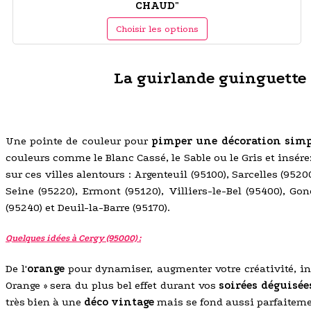
CHAUD"
Choisir les options
La guirlande guinguette co
Une pointe de couleur pour
pimper une décoration simp
couleurs comme le Blanc Cassé, le Sable ou le Gris et insérez
sur ces villes alentours : Argenteuil (95100), Sarcelles (952
Seine (95220), Ermont (95120), Villiers-le-Bel (95400), G
(95240) et Deuil-la-Barre (95170).
Quelques idées à Cergy (95000) :
De l'
orange
pour dynamiser, augmenter votre créativité, in
Orange » sera du plus bel effet durant vos
soirées déguisée
très bien à une
déco vintage
mais se fond aussi parfaitem