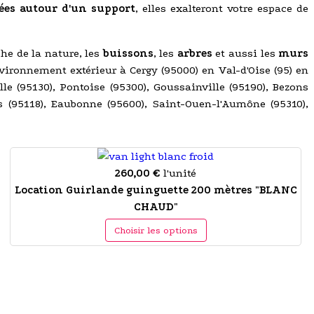
ées autour d'un support
, elles exalteront votre espace de
he de la nature, les
buissons
, les
arbres
et aussi les
murs
nvironnement extérieur à Cergy (95000) en Val-d'Oise (95) en
lle (95130), Pontoise (95300), Goussainville (95190), Bezons
is (95118), Eaubonne (95600), Saint-Ouen-l'Aumône (95310),
260,00 €
l'unité
Location Guirlande guinguette 200 mètres "BLANC
CHAUD"
Choisir les options