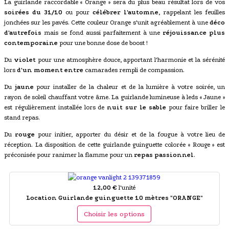
La guirlande raccordable « Orange » sera du plus beau résultat lors de vos
soirées du 31/10
ou pour
célébrer l'automne
, rappelant les feuilles
jonchées sur les pavés. Cette couleur Orange s'unit agréablement à une
déco
d'autrefois
mais se fond aussi parfaitement à une
réjouissance plus
contemporaine
pour une bonne dose de boost !
Du
violet
pour une atmosphère douce, apportant l'harmonie et la sérénité
lors
d'un moment entre
camarades rempli de compassion.
Du
jaune
pour installer de la chaleur et de la lumière à votre soirée, un
rayon de soleil chauffant votre âme. La guirlande lumineuse à leds « Jaune »
est régulièrement installée lors de
nuit sur le sable
pour faire briller le
stand repas.
Du
rouge
pour initier, apporter du désir et de la fougue à votre lieu de
réception. La disposition de cette guirlande guinguette colorée « Rouge » est
préconisée pour ranimer la flamme pour un
repas passionnel
.
12,00 €
l'unité
Location Guirlande guinguette 10 mètres "ORANGE"
Choisir les options