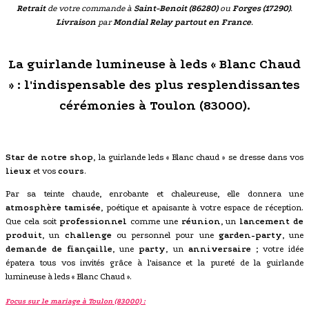
Retrait
de votre commande à
Saint-Benoit (86280)
ou
Forges (17290)
.
Livraison
par
Mondial Relay partout en France
.
La guirlande lumineuse à leds « Blanc Chaud
» : l'indispensable des plus resplendissantes
cérémonies à Toulon (83000).
Star de notre shop
, la guirlande leds « Blanc chaud » se dresse dans vos
lieux
et vos
cours
.
Par sa teinte chaude, enrobante et chaleureuse, elle donnera une
atmosphère tamisée
, poétique et apaisante à votre espace de réception.
Que cela soit
professionnel
comme une
réunion
, un
lancement de
produit
, un
challenge
ou personnel pour une
garden-party
, une
demande de fiançaille
, une
party
, un
anniversaire
; votre idée
épatera tous vos invités grâce à l'aisance et la pureté de la guirlande
lumineuse à leds « Blanc Chaud ».
Focus sur le mariage à Toulon (83000) :