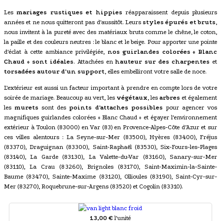
Les
mariages rustiques et hippies
réapparaissent depuis plusieurs
années et ne nous quitteront pas d'aussitôt. Leurs
styles épurés et bruts
,
nous invitent à la pureté avec des matériaux bruts comme le chêne, le coton,
la paille et des couleurs neutres : le blanc et le beige. Pour apporter une pointe
d'éclat à cette ambiance privilégiée,
nos guirlandes colorées « Blanc
Chaud » sont idéales
. Attachées en
hauteur sur des charpentes
et
torsadées autour d'un support
, elles embelliront votre salle de noce.
L'extérieur est aussi un facteur important à prendre en compte lors de votre
soirée de mariage. Beaucoup au vert, les
végétaux
, les
arbres
et également
les
murets
sont des
points d'attaches possibles
pour agencer vos
magnifiques guirlandes colorées « Blanc Chaud » et égayer l'environnement
extérieur à Toulon (83000) en Var (83) en Provence-Alpes-Côte d’Azur et sur
ces villes alentours : La Seyne-sur-Mer (83500), Hyères (83400), Fréjus
(83370), Draguignan (83300), Saint-Raphaël (83530), Six-Fours-les-Plages
(83140), La Garde (83130), La Valette-du-Var (83160), Sanary-sur-Mer
(83110), La Crau (83260), Brignoles (83170), Saint-Maximin-la-Sainte-
Baume (83470), Sainte-Maxime (83120), Ollioules (83190), Saint-Cyr-sur-
Mer (83270), Roquebrune-sur-Argens (83520) et Cogolin (83310).
13,00 €
l'unité