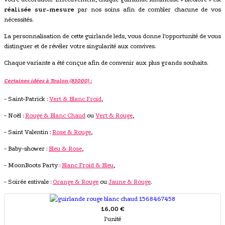
réalisée sur-mesure
par nos soins afin de combler chacune de vos
nécessités.
La personnalisation de cette guirlande leds, vous donne l'opportunité de vous
distinguer et de révéler votre singularité aux convives.
Chaque variante a été conçue afin de convenir aux plus grands souhaits.
Certaines idées à Toulon (83000) :
- Saint-Patrick :
Vert & Blanc Froid
,
- Noël :
Rouge & Blanc Chaud
ou
Vert & Rouge
,
- Saint Valentin :
Rose & Rouge
,
- Baby-shower :
Bleu & Rose
,
- MoonBoots Party :
Blanc Froid & Bleu
,
- Soirée estivale :
Orange & Rouge
ou
Jaune & Rouge
.
16,00 €
l'unité