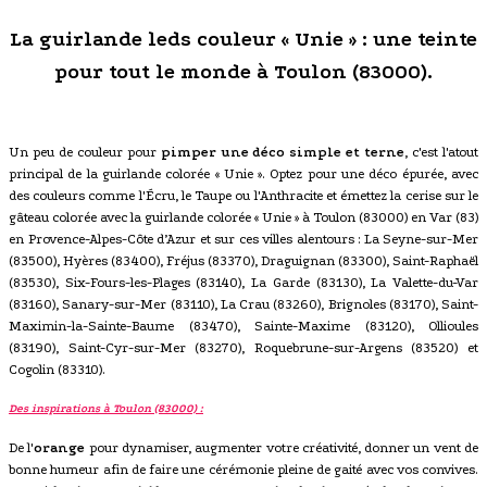
La guirlande leds couleur « Unie » : une teinte
pour tout le monde à Toulon (83000).
Un peu de couleur pour
pimper une déco simple et terne
, c'est l'atout
principal de la guirlande colorée « Unie ». Optez pour une déco épurée, avec
des couleurs comme l'Écru, le Taupe ou l'Anthracite et émettez la cerise sur le
gâteau colorée avec la guirlande colorée « Unie » à Toulon (83000) en Var (83)
en Provence-Alpes-Côte d’Azur et sur ces villes alentours : La Seyne-sur-Mer
(83500), Hyères (83400), Fréjus (83370), Draguignan (83300), Saint-Raphaël
(83530), Six-Fours-les-Plages (83140), La Garde (83130), La Valette-du-Var
(83160), Sanary-sur-Mer (83110), La Crau (83260), Brignoles (83170), Saint-
Maximin-la-Sainte-Baume (83470), Sainte-Maxime (83120), Ollioules
(83190), Saint-Cyr-sur-Mer (83270), Roquebrune-sur-Argens (83520) et
Cogolin (83310).
Des inspirations à Toulon (83000) :
De l'
orange
pour dynamiser, augmenter votre créativité, donner un vent de
bonne humeur afin de faire une cérémonie pleine de gaité avec vos convives.