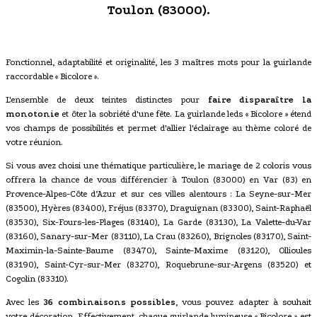
Toulon (83000).
Fonctionnel, adaptabilité et originalité, les 3 maîtres mots pour la guirlande
raccordable « Bicolore ».
L'ensemble de deux teintes distinctes pour
faire disparaître la
monotonie
et ôter la sobriété d'une fête. La guirlande leds « Bicolore » étend
vos champs de possibilités et permet d'allier l'éclairage au thème coloré de
votre réunion.
Si vous avez choisi une thématique particulière, le mariage de 2 coloris vous
offrera la chance de vous différencier à Toulon (83000) en Var (83) en
Provence-Alpes-Côte d’Azur et sur ces villes alentours : La Seyne-sur-Mer
(83500), Hyères (83400), Fréjus (83370), Draguignan (83300), Saint-Raphaël
(83530), Six-Fours-les-Plages (83140), La Garde (83130), La Valette-du-Var
(83160), Sanary-sur-Mer (83110), La Crau (83260), Brignoles (83170), Saint-
Maximin-la-Sainte-Baume (83470), Sainte-Maxime (83120), Ollioules
(83190), Saint-Cyr-sur-Mer (83270), Roquebrune-sur-Argens (83520) et
Cogolin (83310).
Avec les
36 combinaisons possibles
, vous pouvez adapter à souhait
votre décoration. Effectivement, chaque guirlande lumineuse « Bicolore » est