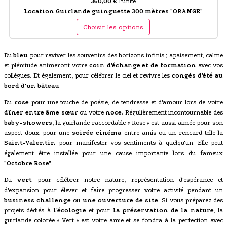
360,00 €
l'unité
Location Guirlande guinguette 300 mètres "ORANGE"
Choisir les options
Du
bleu
pour raviver les souvenirs des horizons infinis ; apaisement, calme
et plénitude animeront votre
coin d'échange et de formation
avec vos
collégues. Et également, pour célébrer le ciel et revivre les
congés d'été au
bord d'un bâteau
.
Du
rose
pour une touche de poésie, de tendresse et d'amour lors de votre
dîner entre âme sœur
ou votre
noce
. Régulièrement incontournable des
baby-showers
, la guirlande raccordable « Rose » est aussi aimée pour son
aspect doux pour une
soirée cinéma
entre amis ou un rencard telle la
Saint-Valentin
pour manifester vos sentiments à quelqu'un. Elle peut
également être installée pour une cause importante lors du fameux
"Octobre Rose"
.
Du
vert
pour célébrer notre nature, représentation d'espérance et
d'expansion pour élever et faire progresser votre activité pendant un
business challenge
ou
une ouverture de site
. Si vous préparez des
projets dédiés à
l'écologie
et pour
la préservation de la nature
, la
guirlande colorée « Vert » est votre amie et se fondra à la perfection avec