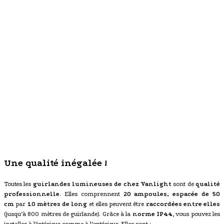
Une qualité inégalée !
Toutes les
guirlandes lumineuses de chez Vanlight
sont de
qualité
professionnelle
. Elles comprennent
20 ampoules, espacée de 50
cm
par
10 mètres de long
et elles peuvent être
raccordées entre elles
(jusqu’à 800 mètres de guirlande). Grâce à la
norme IP44
, vous pouvez les
installer à l’intérieur comme à l’extérieur. Elles sont :