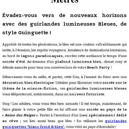
Évadez-vous vers de nouveaux horizons
avec des guirlandes lumineuses Bleues, de
style Guinguette !
Apprécié de toutes les générations, le bleu est une couleur rafraîchissante qui
invite, à l’évasion, les esprits voyageurs. Amateurs de destinations lointaines,
au bord de
lagons paradisiaques
, recréez cette ambiance le temps d’une
soirée d’été
. Au-dessous d’un
plafond lumineux bleu
, climat cosy et
détente assurée pour tous vos convives lors de votre
Beach Party
!
Débarrassez-vous du sable, et partez, cette fois, à l’assaut du futur avec une
décoration bleu électrique
! Idéales pour illuminer votre
soirée sur le
thème de la science-fiction
, ces
guirlandes lumineuses bleues
vous téléporteront, entièrement, dans un
univers futuriste
.
Stop ! Les adultes, vous vous êtes bien amusés ! Il est temps, maintenant, de
faire plaisir à votre petite fille en lui offrant une
soirée au pays de la
«
Reine des Neiges
»
. Partez à l’aventure d’un
lieu spécialement dédié
au rêve
; un lieu aussi beau que bleu ! En utilisant les
guirlandes
guinguettes "blanc froid & bleu"
, vous voici au
pays d’Arendelle
!