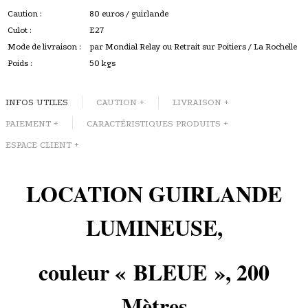
Caution :
80 euros / guirlande
Culot :
E27
Mode de livraison :
par Mondial Relay ou Retrait sur Poitiers / La Rochelle
Poids :
50 kgs
INFOS UTILES
CAUTION +
LIVRAISON +
PAIEMENT +
CARACTÉRISTIQUES PRODUITS +
ESPACE CLIENT +
LOCATION GUIRLANDE
LUMINEUSE,
couleur « BLEUE », 200
Mètres