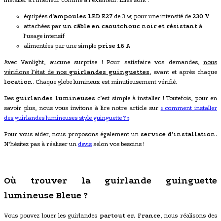
équipées d’
ampoules LED
E27
de 3 w, pour une intensité de
230 V
attachées par
un câble en caoutchouc noir et résistant
à
l'usage intensif
alimentées par une simple
prise 16 A
Avec Vanlight, aucune surprise ! Pour satisfaire vos demandes,
nous
vérifions l’état de nos
guirlandes guinguettes
, avant et après chaque
location
. Chaque globe lumineux est minutieusement vérifié.
Des
guirlandes lumineuses
c’est simple à installer ! Toutefois, pour en
savoir plus, nous vous invitons à lire notre article sur
« comment installer
des guirlandes lumineuses style guinguette ? »
.
Pour vous aider, nous proposons également un
service d’installation
.
N’hésitez pas à réaliser un
devis
selon vos besoins !
Où trouver la guirlande guinguette
lumineuse Bleue ?
Vous pouvez louer les guirlandes
partout en France
, nous réalisons des