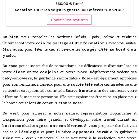
360,00 €
l'unité
Location Guirlande guinguette 300 mètres "ORANGE"
Choisir les options
Du
bleu
pour rappeler les horizons infinis ; paix, calme et zénitude
illumineront votre
coin de partage et d'informations
avec vos invités.
Mais aussi, pour fêter le ciel et revivre les
congés d'été au bord d'un
yacht
.
Du
rose
pour une touche de romantisme, de délicatesse et d'amour lors de
votre
dîner entre conjoint
ou votre
noce
. Régulièrement vedette des
baby-showers
, la guirlande raccordable « Rose » est également appréciée
pour son rendu harmonieux pour une
soirée télé
entre camarades ou une
rencontre exceptionnelle comme la
Saint-Amour
afin de manifester votre
affection à une tierce personne. Elle peut également être mise en place pour
la bonne cause lors du connu
"Octobre Rose"
.
Du
vert
pour adhérer à notre nature, représentation d'optimisme et
d'expansion pour faire grandir et développer votre travail durant un
business challenge
ou
une conférence
. Si vous proposez des festivals
dédiés à
l'écologie
et pour
le développement durable
, la guirlande
guinguette « Vert » est votre alliée et s'ajustera à la perfection avec votre