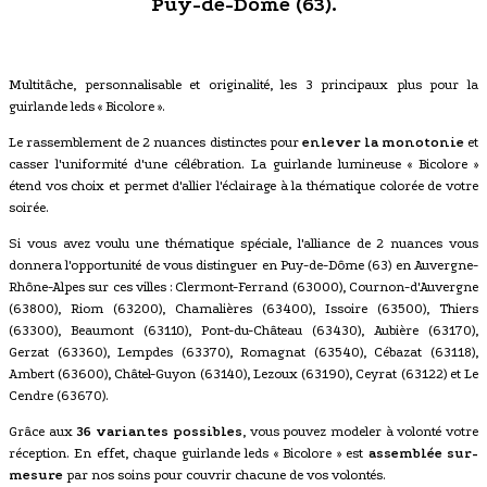
Puy-de-Dôme (63).
Multitâche, personnalisable et originalité, les 3 principaux plus pour la
guirlande leds « Bicolore ».
Le rassemblement de 2 nuances distinctes pour
enlever la monotonie
et
casser l'uniformité d'une célébration. La guirlande lumineuse « Bicolore »
étend vos choix et permet d'allier l'éclairage à la thématique colorée de votre
soirée.
Si vous avez voulu une thématique spéciale, l'alliance de 2 nuances vous
donnera l'opportunité de vous distinguer en Puy-de-Dôme (63) en Auvergne-
Rhône-Alpes sur ces villes : Clermont-Ferrand (63000), Cournon-d'Auvergne
(63800), Riom (63200), Chamalières (63400), Issoire (63500), Thiers
(63300), Beaumont (63110), Pont-du-Château (63430), Aubière (63170),
Gerzat (63360), Lempdes (63370), Romagnat (63540), Cébazat (63118),
Ambert (63600), Châtel-Guyon (63140), Lezoux (63190), Ceyrat (63122) et Le
Cendre (63670).
Grâce aux
36 variantes possibles
, vous pouvez modeler à volonté votre
réception. En effet, chaque guirlande leds « Bicolore » est
assemblée sur-
mesure
par nos soins pour couvrir chacune de vos volontés.