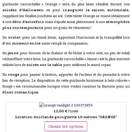
guirlande raccordable « Orange » sera du plus beau résultat durant vos
soirées d'Halloween
ou pour
inaugurer la saison automnale
,
rappelant les feuilles jonchées au sol. Cette teinte Orange se marie idéalement
à une
déco d'autrefois
mais s'ajuste aussi pleinement à une
atmosphère
plus contemporaine
pour un grain de vitamines !
Du
violet
pour un visuel doux, apportant l'harmonie et la tranquillité lors
d'un moment entre
amis rempli de compassion.
Du
jaune
pour donner de la chaleur et de l'éclat à votre nuit, un peu de soleil
réchauffant votre âme. La guirlande raccordable « Jaune » est le plus souvent
utilisée lors de
soirée sur le sable
pour sublimer le stand repas.
Du
rouge
pour passer à l'action, apporter de l'ardeur et du panache à votre
lieu de réception. La disposition de cette guirlande lumineuse à leds colorée «
Rouge » est recommandée lorsque vous voulez ranimer la flamme pour un
dîner romantique
.
12,00 €
l'unité
Location Guirlande guinguette 10 mètres "ORANGE"
Choisir les options