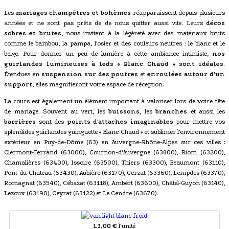
Les
mariages champêtres et bohèmes
réapparaissent depuis plusieurs
années et ne sont pas prêts de de nous quitter aussi vite. Leurs
décos
sobres et brutes
, nous invitent à la légéreté avec des matériaux bruts
comme le bambou, la pampa, l'osier et des couleurs neutres : le blanc et le
beige. Pour donner un peu de lumière à cette ambiance intimiste,
nos
guirlandes lumineuses à leds « Blanc Chaud » sont idéales
.
Étendues en
suspension sur des poutres
et
enroulées autour d'un
support
, elles magnifieront votre espace de réception.
La cours est également un élément important à valoriser lors de votre fête
de mariage. Souvent au vert, les
buissons
, les
branches
et aussi les
barrières
sont des
points d'attaches imaginables
pour mettre vos
splendides guirlandes guinguette « Blanc Chaud » et sublimer l'environnement
extérieur en Puy-de-Dôme (63) en Auvergne-Rhône-Alpes sur ces villes :
Clermont-Ferrand (63000), Cournon-d'Auvergne (63800), Riom (63200),
Chamalières (63400), Issoire (63500), Thiers (63300), Beaumont (63110),
Pont-du-Château (63430), Aubière (63170), Gerzat (63360), Lempdes (63370),
Romagnat (63540), Cébazat (63118), Ambert (63600), Châtel-Guyon (63140),
Lezoux (63190), Ceyrat (63122) et Le Cendre (63670).
13,00 €
l'unité