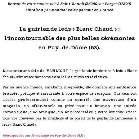
Retrait
de votre commande à
Saint-Benoit (86280)
ou
Forges (17290)
.
Livraison
par
Mondial Relay partout en France
.
La guirlande leds « Blanc Chaud » :
l'incontournable des plus belles cérémonies
en Puy-de-Dôme (63).
L'incontournable de VANLIGHT
, la guirlande lumineuse à leds « Blanc
chaud » s'immisce dans vos
domiciles
et vos
extérieurs
.
Par sa nuance chaude, enrobante et agréable, elle donnera une
ambiance
feutrée
, poétique et rassurante à votre espace de réception. Que cela soit
d'ordre
professionnel
comme un
comité
, une
ouverture d'un
magasin
, un
after-work
ou privé pour un
brunch
, une
soirée
romantique
, une
bringue
, un
anniversaire
; votre initiative ravira
tous vos convives par la simplicité et la pureté de la guirlande lumineuse à
leds « Blanc Chaud ».
Rétrospective sur le mariage en Puy-de-Dôme (63) :