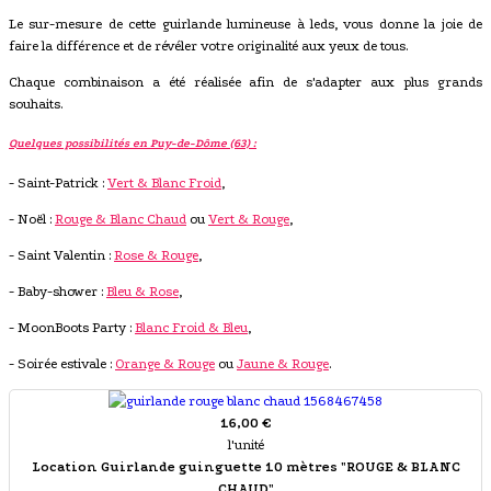
Le sur-mesure de cette guirlande lumineuse à leds, vous donne la joie de
faire la différence et de révéler votre originalité aux yeux de tous.
Chaque combinaison a été réalisée afin de s'adapter aux plus grands
souhaits.
Quelques possibilités en Puy-de-Dôme (63) :
- Saint-Patrick :
Vert & Blanc Froid
,
- Noël :
Rouge & Blanc Chaud
ou
Vert & Rouge
,
- Saint Valentin :
Rose & Rouge
,
- Baby-shower :
Bleu & Rose
,
- MoonBoots Party :
Blanc Froid & Bleu
,
- Soirée estivale :
Orange & Rouge
ou
Jaune & Rouge
.
16,00 €
l'unité
Location Guirlande guinguette 10 mètres "ROUGE & BLANC
CHAUD"