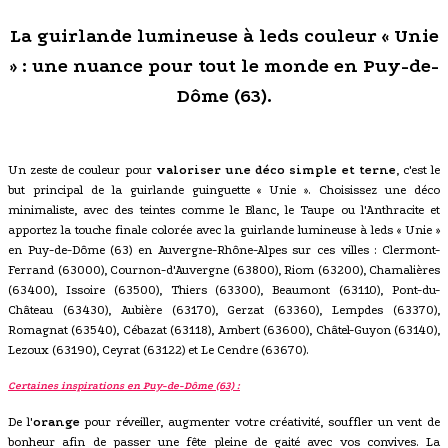
La guirlande lumineuse à leds couleur « Unie
» : une nuance pour tout le monde en Puy-de-
Dôme (63).
Un zeste de couleur pour
valoriser une déco simple et terne
, c'est le
but principal de la guirlande guinguette « Unie ». Choisissez une déco
minimaliste, avec des teintes comme le Blanc, le Taupe ou l'Anthracite et
apportez la touche finale colorée avec la guirlande lumineuse à leds « Unie »
en Puy-de-Dôme (63) en Auvergne-Rhône-Alpes sur ces villes : Clermont-
Ferrand (63000), Cournon-d'Auvergne (63800), Riom (63200), Chamalières
(63400), Issoire (63500), Thiers (63300), Beaumont (63110), Pont-du-
Château (63430), Aubière (63170), Gerzat (63360), Lempdes (63370),
Romagnat (63540), Cébazat (63118), Ambert (63600), Châtel-Guyon (63140),
Lezoux (63190), Ceyrat (63122) et Le Cendre (63670).
Certaines inspirations en Puy-de-Dôme (63) :
De l'
orange
pour réveiller, augmenter votre créativité, souffler un vent de
bonheur afin de passer une fête pleine de gaité avec vos convives. La