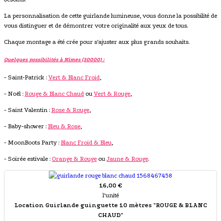
La personnalisation de cette guirlande lumineuse, vous donne la possibilité de
vous distinguer et de démontrer votre originalité aux yeux de tous.
Chaque montage a été crée pour s'ajuster aux plus grands souhaits.
Quelques possibilités à Nîmes (30000) :
- Saint-Patrick :
Vert & Blanc Froid
,
- Noël :
Rouge & Blanc Chaud
ou
Vert & Rouge
,
- Saint Valentin :
Rose & Rouge
,
- Baby-shower :
Bleu & Rose
,
- MoonBoots Party :
Blanc Froid & Bleu
,
- Soirée estivale :
Orange & Rouge
ou
Jaune & Rouge
.
16,00 €
l'unité
Location Guirlande guinguette 10 mètres "ROUGE & BLANC
CHAUD"