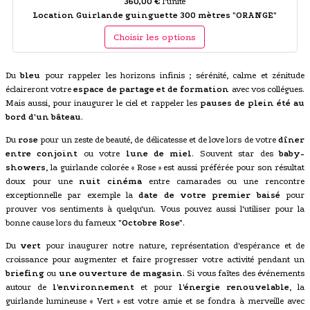
360,00 €
l'unité
Location Guirlande guinguette 300 mètres "ORANGE"
Choisir les options
Du
bleu
pour rappeler les horizons infinis ; sérénité, calme et zénitude
éclaireront votre
espace de partage et de formation
avec vos collégues.
Mais aussi, pour inaugurer le ciel et rappeler les
pauses de plein été au
bord d'un bâteau
.
Du
rose
pour un zeste de beauté, de délicatesse et de love lors de votre
dîner
entre conjoint
ou votre
lune de miel
. Souvent star des
baby-
showers
, la guirlande colorée « Rose » est aussi préférée pour son résultat
doux pour une
nuit cinéma
entre camarades ou une rencontre
exceptionnelle par exemple la
date de votre premier baisé
pour
prouver vos sentiments à quelqu'un. Vous pouvez aussi l'utiliser pour la
bonne cause lors du fameux
"Octobre Rose"
.
Du
vert
pour inaugurer notre nature, représentation d'espérance et de
croissance pour augmenter et faire progresser votre activité pendant un
briefing
ou
une ouverture de magasin
. Si vous faîtes des événements
autour de
l'environnement
et pour
l'énergie renouvelable
, la
guirlande lumineuse « Vert » est votre amie et se fondra à merveille avec