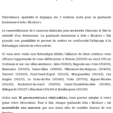
Polyvalence, ajustable et atypique, les 3 maîtres mots pour la guirlande
lumineuse à leds « Bicolore ».
Le rassemblement de 2 nuances distinctes pour
enlever l'ennui
et ôter la
sobriété d'un événement. La guirlande lumineuse à leds « Bicolore » fait
grandir vos possibilités et permet de mettre en conformité l'éclairage à la
thématique colorée de votre soirée.
Si vous avez voulu une thématique dédiée, l'alliance de deux couleurs vous
offrera l'opportunité de vous différencier à Nîmes (30000) en Gard (30) en
Occitanie et sur ces villes alentours : Alès (30100), Bagnols-sur-Cèze (30200),
Beaucaire (30300), Saint-Gilles (30800), Villeneuve-lès-Avignon (30400),
Vauvert (30600), Pont-Saint-Esprit (30130), Marguerittes (30320), Les
Angles (30133), Le Grau-du-Roi (30240), Uzès (30700), Aigues-Mortes
(30220), Rochefort-du-Gard (30650), Saint-Christol-lès-Alès (30380),
Bellegarde (30127), Manduel (30129) et Bouillargues (30230).
Grâce aux
36 permutations réalisables
, vous pouvez adapter à votre
guise votre décoration. Tout à fait, chaque guirlande leds « Bicolore » est
assemblée sur-mesure
par nos soins afin de combler chacun de vos
besoins.