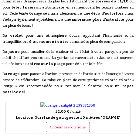
lumineuse « Orange » sera du plus bel effet durant vos
soirées du 31/10
ou
pour
fêter la saison automnale
, en se mémorant les feuilles tombées au
sol. Cette teinte Orange se marie idéalement à une
déco d'autrefois
mais
s'adapte également agréablement à une
ambiance plus d'actualité
pour
un plein de boost !
Du
violet
pour une atmosphère douce, apportant l'harmonie et la
tranquillité lors
d'un moment entre
camarades plein de compassion.
Du
jaune
pour installer de la chaleur et de l'éclat à votre party, un peu de
soleil chauffant vos cœurs. La guirlande raccordable « Jaune » est souvent
utilisée lors de
soirée sur la plage
pour éclairer le buffet.
Du
rouge
pour passer à l'action, provoquer de l'ardeur et de l'énergie à votre
espace de célébration. La mise en place de cette guirlande colorée colorée «
Rouge » est recommandée pour ranimer la flamme pour un
repas
passionnel
.
12,00 €
l'unité
Location Guirlande guinguette 10 mètres "ORANGE"
Choisir les options