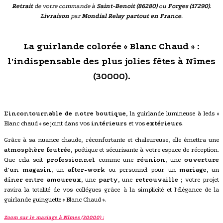
Retrait
de votre commande à
Saint-Benoit (86280)
ou
Forges (17290)
.
Livraison
par
Mondial Relay partout en France
.
La guirlande colorée « Blanc Chaud » :
l'indispensable des plus jolies fêtes à Nîmes
(30000).
L'incontournable de notre boutique
, la guirlande lumineuse à leds «
Blanc chaud » se joint dans vos
intérieurs
et vos
extérieurs
.
Grâce à sa nuance chaude, réconfortante et chaleureuse, elle émettra une
atmosphère feutrée
, poétique et sécurisante à votre espace de réception.
Que cela soit
professionnel
comme une
réunion
, une
ouverture
d'un magasin
, un
after-work
ou personnel pour un
mariage
, un
dîner entre amoureux
, une
party
, une
retrouvaille
; votre projet
ravira la totalité de vos collégues grâce à la simplicité et l'élégance de la
guirlande guinguette « Blanc Chaud ».
Zoom sur le mariage à Nîmes (30000) :