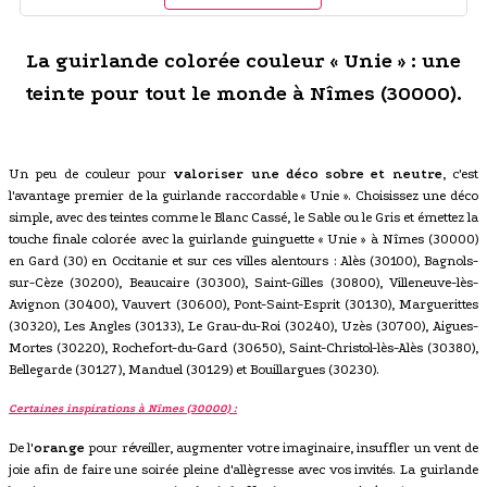
La guirlande colorée couleur « Unie » : une
teinte pour tout le monde à Nîmes (30000).
Un peu de couleur pour
valoriser une déco sobre et neutre
, c'est
l'avantage premier de la guirlande raccordable « Unie ». Choisissez une déco
simple, avec des teintes comme le Blanc Cassé, le Sable ou le Gris et émettez la
touche finale colorée avec la guirlande guinguette « Unie » à Nîmes (30000)
en Gard (30) en Occitanie et sur ces villes alentours : Alès (30100), Bagnols-
sur-Cèze (30200), Beaucaire (30300), Saint-Gilles (30800), Villeneuve-lès-
Avignon (30400), Vauvert (30600), Pont-Saint-Esprit (30130), Marguerittes
(30320), Les Angles (30133), Le Grau-du-Roi (30240), Uzès (30700), Aigues-
Mortes (30220), Rochefort-du-Gard (30650), Saint-Christol-lès-Alès (30380),
Bellegarde (30127), Manduel (30129) et Bouillargues (30230).
Certaines inspirations à Nîmes (30000) :
De l'
orange
pour réveiller, augmenter votre imaginaire, insuffler un vent de
joie afin de faire une soirée pleine d'allègresse avec vos invités. La guirlande