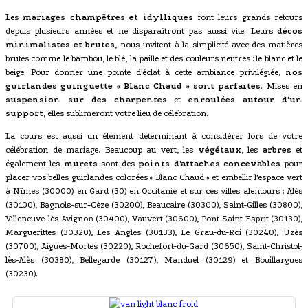
Les
mariages champêtres et idylliques
font leurs grands retours
depuis plusieurs années et ne disparaîtront pas aussi vite. Leurs
décos
minimalistes et brutes
, nous invitent à la simplicité avec des matières
brutes comme le bambou, le blé, la paille et des couleurs neutres : le blanc et le
beige. Pour donner une pointe d'éclat à cette ambiance privilégiée,
nos
guirlandes guinguette « Blanc Chaud » sont parfaites
. Mises en
suspension sur des charpentes
et
enroulées autour d'un
support
, elles sublimeront votre lieu de célébration.
La cours est aussi un élément déterminant à considérer lors de votre
célébration de mariage. Beaucoup au vert, les
végétaux
, les
arbres
et
également les
murets
sont des
points d'attaches concevables
pour
placer vos belles guirlandes colorées « Blanc Chaud » et embellir l'espace vert
à Nîmes (30000) en Gard (30) en Occitanie et sur ces villes alentours : Alès
(30100), Bagnols-sur-Cèze (30200), Beaucaire (30300), Saint-Gilles (30800),
Villeneuve-lès-Avignon (30400), Vauvert (30600), Pont-Saint-Esprit (30130),
Marguerittes (30320), Les Angles (30133), Le Grau-du-Roi (30240), Uzès
(30700), Aigues-Mortes (30220), Rochefort-du-Gard (30650), Saint-Christol-
lès-Alès (30380), Bellegarde (30127), Manduel (30129) et Bouillargues
(30230).