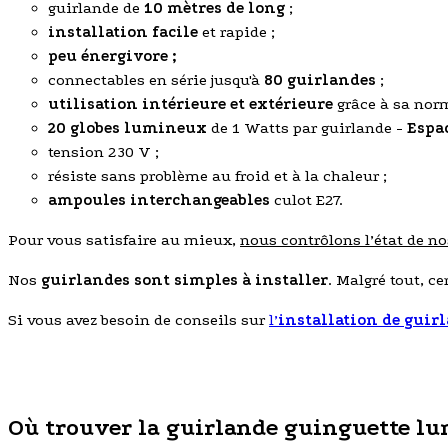
guirlande de
10 mètres de long
;
installation facile
et rapide ;
peu énergivore ;
connectables en série jusqu'à
80 guirlandes
;
utilisation intérieure et extérieure
grâce à sa nor
20 globes lumineux
de 1 Watts par guirlande -
Espa
tension 230 V ;
résiste sans problème au froid et à la chaleur ;
ampoules interchangeables
culot E27.
Pour vous satisfaire au mieux,
nous contrôlons l’état de n
Nos
guirlandes sont simples à installer
. Malgré tout, c
Si vous avez besoin de conseils sur
l’
installation de
guirl
Où trouver la guirlande guinguette lum