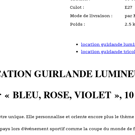
Culot :
E27
Mode de livraison :
par 
Poids :
2.5 
location guirlande lumi
location guirlande trico
ATION GUIRLANDE LUMINE
r
« BLEU, ROSE, VIOLET
»
, 1
être unique. Elle personnalise et oriente encore plus le thème 
pays lors d'événement sportif comme la coupe du monde de foo