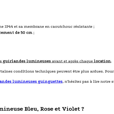
me IP44 et sa membrane en caoutchouc résistante ;
cement de 50 cm
;
os
guirlandes lumineuses
avant et après chaque
location
.
ertaines conditions techniques peuvent être plus ardues. Pou
andes lumineuses guinguettes
, n’hésitez pas à lire notre s
ineuse Bleu, Rose et Violet ?