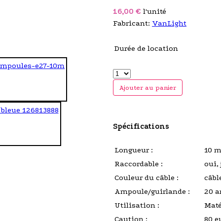
16,00 €
l'unité
Fabricant:
VanLight
Durée de location
Ajouter au panier
Spécifications
Longueur :
10 m
Raccordable :
oui,
Couleur du câble :
câbl
Ampoule/guirlande :
20 a
Utilisation :
Maté
Caution :
80 e