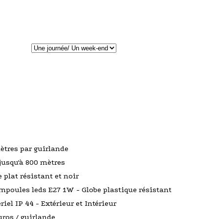
ètres par guirlande
 jusqu'à 800 mètres
e plat résistant et noir
mpoules leds E27 1W - Globe plastique résistant
riel IP 44 - Extérieur et Intérieur
uros / guirlande