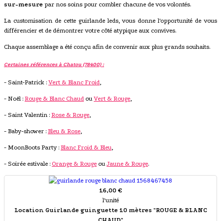
sur-mesure
par nos soins pour combler chacune de vos volontés.
La customisation de cette guirlande leds, vous donne l'opportunité de vous
différencier et de démontrer votre côté atypique aux convives.
Chaque assemblage a été conçu afin de convenir aux plus grands souhaits.
Certaines références à Chatou (78400) :
- Saint-Patrick :
Vert & Blanc Froid
,
- Noël :
Rouge & Blanc Chaud
ou
Vert & Rouge
,
- Saint Valentin :
Rose & Rouge
,
- Baby-shower :
Bleu & Rose
,
- MoonBoots Party :
Blanc Froid & Bleu
,
- Soirée estivale :
Orange & Rouge
ou
Jaune & Rouge
.
16,00 €
l'unité
Location Guirlande guinguette 10 mètres "ROUGE & BLANC
CHAUD"