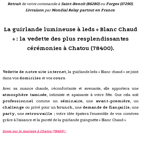
Retrait
de votre commande à
Saint-Benoit (86280)
ou
Forges (17290)
.
Livraison
par
Mondial Relay partout en France
.
La guirlande lumineuse à leds « Blanc Chaud
» : la vedette des plus resplendissantes
cérémonies à Chatou (78400).
Vedette de notre site internet
, la guirlande leds « Blanc chaud » se joint
dans vos
domiciles
et vos
cours
.
Avec sa nuance chaude, réconfortante et avenante, elle apportera une
atmosphère tamisée
, intimiste et apaisante à votre fête. Que cela soit
professionnel
comme un
séminaire
, une
avant-première
, un
challenge
ou privé pour un
brunch
, une
demande de fiançaille
, une
party
, une
retrouvaille
; votre idée épatera l'ensemble de vos convives
grâce à l'aisance et la pureté de la guirlande guinguette « Blanc Chaud ».
Zoom sur le mariage à Chatou (78400) :