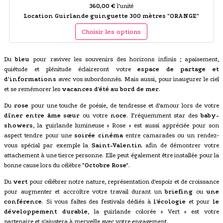
360,00 €
l'unité
Location Guirlande guinguette 300 mètres "ORANGE"
Choisir les options
Du
bleu
pour raviver les souvenirs des horizons infinis ; apaisement,
quiétude et plénitude éclaireront votre
espace de partage et
d'informations
avec vos subordonnés. Mais aussi, pour inaugurer le ciel
et se remémorer les
vacances d'été au bord de mer
.
Du
rose
pour une touche de poésie, de tendresse et d'amour lors de votre
dîner entre âme sœur
ou votre
noce
. Fréquemment star des
baby-
showers
, la guirlande lumineuse « Rose » est aussi appréciée pour son
aspect tendre pour une
soirée cinéma
entre camarades ou un rendez-
vous spécial par exemple la
Saint-Valentin
afin de démontrer votre
attachement à une tierce personne. Elle peut également être installée pour la
bonne cause lors du célèbre
"Octobre Rose"
.
Du
vert
pour célébrer notre nature, représentation d'espoir et de croissance
pour augmenter et accroître votre travail durant un
briefing
ou
une
conférence
. Si vous faîtes des festivals dédiés à
l'écologie
et pour
le
développement durable
, la guirlande colorée « Vert » est votre
partenaire et s'ajustera à merveille avec votre engagement.