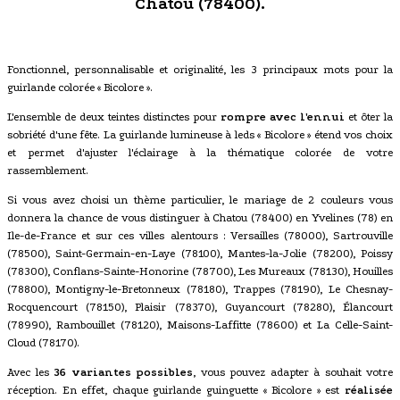
Chatou (78400).
Fonctionnel, personnalisable et originalité, les 3 principaux mots pour la
guirlande colorée « Bicolore ».
L'ensemble de deux teintes distinctes pour
rompre avec l'ennui
et ôter la
sobriété d'une fête. La guirlande lumineuse à leds « Bicolore » étend vos choix
et permet d'ajuster l'éclairage à la thématique colorée de votre
rassemblement.
Si vous avez choisi un thème particulier, le mariage de 2 couleurs vous
donnera la chance de vous distinguer à Chatou (78400) en Yvelines (78) en
Ile-de-France et sur ces villes alentours : Versailles (78000), Sartrouville
(78500), Saint-Germain-en-Laye (78100), Mantes-la-Jolie (78200), Poissy
(78300), Conflans-Sainte-Honorine (78700), Les Mureaux (78130), Houilles
(78800), Montigny-le-Bretonneux (78180), Trappes (78190), Le Chesnay-
Rocquencourt (78150), Plaisir (78370), Guyancourt (78280), Élancourt
(78990), Rambouillet (78120), Maisons-Laffitte (78600) et La Celle-Saint-
Cloud (78170).
Avec les
36 variantes possibles
, vous pouvez adapter à souhait votre
réception. En effet, chaque guirlande guinguette « Bicolore » est
réalisée