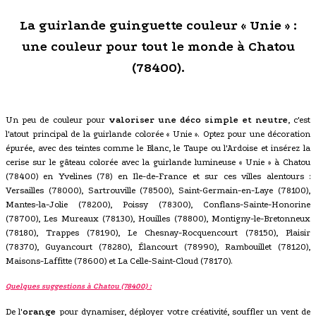
La guirlande guinguette couleur « Unie » :
une couleur pour tout le monde à Chatou
(78400).
Un peu de couleur pour
valoriser une déco simple et neutre
, c'est
l'atout principal de la guirlande colorée « Unie ». Optez pour une décoration
épurée, avec des teintes comme le Blanc, le Taupe ou l'Ardoise et insérez la
cerise sur le gâteau colorée avec la guirlande lumineuse « Unie » à Chatou
(78400) en Yvelines (78) en Ile-de-France et sur ces villes alentours :
Versailles (78000), Sartrouville (78500), Saint-Germain-en-Laye (78100),
Mantes-la-Jolie (78200), Poissy (78300), Conflans-Sainte-Honorine
(78700), Les Mureaux (78130), Houilles (78800), Montigny-le-Bretonneux
(78180), Trappes (78190), Le Chesnay-Rocquencourt (78150), Plaisir
(78370), Guyancourt (78280), Élancourt (78990), Rambouillet (78120),
Maisons-Laffitte (78600) et La Celle-Saint-Cloud (78170).
Quelques suggestions à Chatou (78400) :
De l'
orange
pour dynamiser, déployer votre créativité, souffler un vent de