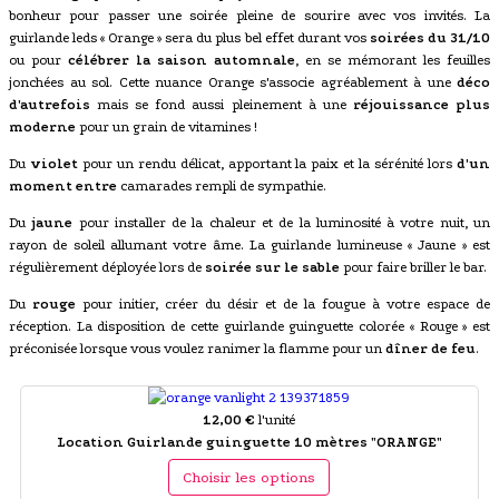
bonheur pour passer une soirée pleine de sourire avec vos invités. La
guirlande leds « Orange » sera du plus bel effet durant vos
soirées du 31/10
ou pour
célébrer la saison automnale
, en se mémorant les feuilles
jonchées au sol. Cette nuance Orange s'associe agréablement à une
déco
d'autrefois
mais se fond aussi pleinement à une
réjouissance plus
moderne
pour un grain de vitamines !
Du
violet
pour un rendu délicat, apportant la paix et la sérénité lors
d'un
moment entre
camarades rempli de sympathie.
Du
jaune
pour installer de la chaleur et de la luminosité à votre nuit, un
rayon de soleil allumant votre âme. La guirlande lumineuse « Jaune » est
régulièrement déployée lors de
soirée sur le sable
pour faire briller le bar.
Du
rouge
pour initier, créer du désir et de la fougue à votre espace de
réception. La disposition de cette guirlande guinguette colorée « Rouge » est
préconisée lorsque vous voulez ranimer la flamme pour un
dîner de feu
.
12,00 €
l'unité
Location Guirlande guinguette 10 mètres "ORANGE"
Choisir les options