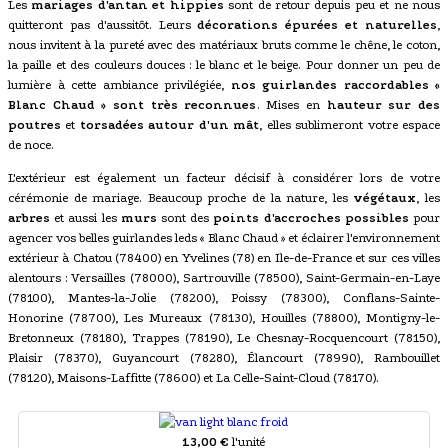
Les
mariages d'antan et hippies
sont de retour depuis peu et ne nous
quitteront pas d'aussitôt. Leurs
décorations épurées et naturelles
,
nous invitent à la pureté avec des matériaux bruts comme le chêne, le coton,
la paille et des couleurs douces : le blanc et le beige. Pour donner un peu de
lumière à cette ambiance privilégiée,
nos guirlandes raccordables «
Blanc Chaud » sont très reconnues
. Mises en
hauteur sur des
poutres
et
torsadées autour d'un mât
, elles sublimeront votre espace
de noce.
L'extérieur est également un facteur décisif à considérer lors de votre
cérémonie de mariage. Beaucoup proche de la nature, les
végétaux
, les
arbres
et aussi les
murs
sont des
points d'accroches possibles
pour
agencer vos belles guirlandes leds « Blanc Chaud » et éclairer l'environnement
extérieur à Chatou (78400) en Yvelines (78) en Ile-de-France et sur ces villes
alentours : Versailles (78000), Sartrouville (78500), Saint-Germain-en-Laye
(78100), Mantes-la-Jolie (78200), Poissy (78300), Conflans-Sainte-
Honorine (78700), Les Mureaux (78130), Houilles (78800), Montigny-le-
Bretonneux (78180), Trappes (78190), Le Chesnay-Rocquencourt (78150),
Plaisir (78370), Guyancourt (78280), Élancourt (78990), Rambouillet
(78120), Maisons-Laffitte (78600) et La Celle-Saint-Cloud (78170).
13,00 €
l'unité